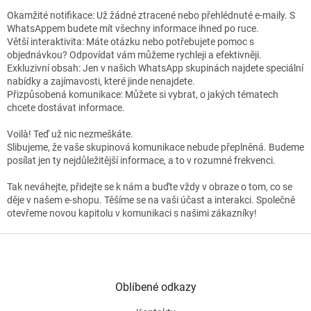
Okamžité notifikace: Už žádné ztracené nebo přehlédnuté e-maily. S
WhatsAppem budete mít všechny informace ihned po ruce.
Větší interaktivita: Máte otázku nebo potřebujete pomoc s
objednávkou? Odpovídat vám můžeme rychleji a efektivněji.
Exkluzivní obsah: Jen v našich WhatsApp skupinách najdete speciální
nabídky a zajímavosti, které jinde nenajdete.
Přizpůsobená komunikace: Můžete si vybrat, o jakých tématech
chcete dostávat informace.
Voilà! Teď už nic nezmeškáte.
Slibujeme, že vaše skupinová komunikace nebude přeplněná. Budeme
posílat jen ty nejdůležitější informace, a to v rozumné frekvenci.
Tak neváhejte, přidejte se k nám a buďte vždy v obraze o tom, co se
děje v našem e-shopu. Těšíme se na vaši účast a interakci. Společně
otevřeme novou kapitolu v komunikaci s našimi zákazníky!
Z
á
p
a
Oblíbené odkazy
t