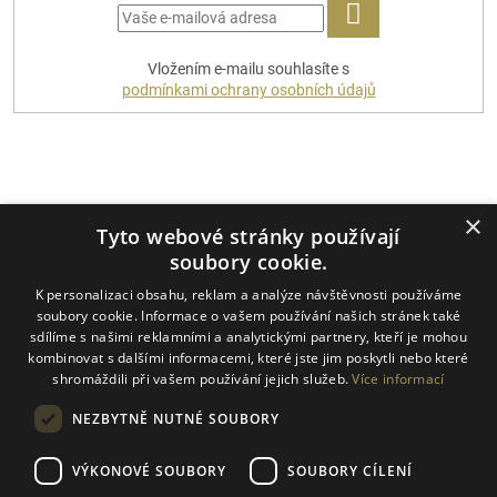
PŘIHLÁSIT
Vložením e-mailu souhlasíte s
SE
podmínkami ochrany osobních údajů
Platební metody
×
Tyto webové stránky používají
soubory cookie.
K personalizaci obsahu, reklam a analýze návštěvnosti používáme
Dopravci
soubory cookie. Informace o vašem používání našich stránek také
sdílíme s našimi reklamními a analytickými partnery, kteří je mohou
kombinovat s dalšími informacemi, které jste jim poskytli nebo které
shromáždili při vašem používání jejich služeb.
Více informací
NEZBYTNĚ NUTNÉ SOUBORY
VÝKONOVÉ SOUBORY
SOUBORY CÍLENÍ