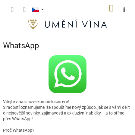
Přejít
NÁKUP
na
obsah
KOŠÍK
WhatsApp
Vítejte v naší nové komunikační éře!
S radostí oznamujeme, že spouštíme nový způsob, jak se s vámi dělit
o nejnovější novinky, zajímavosti a exkluzivní nabídky – a to přímo
přes WhatsApp!
Proč WhatsApp?