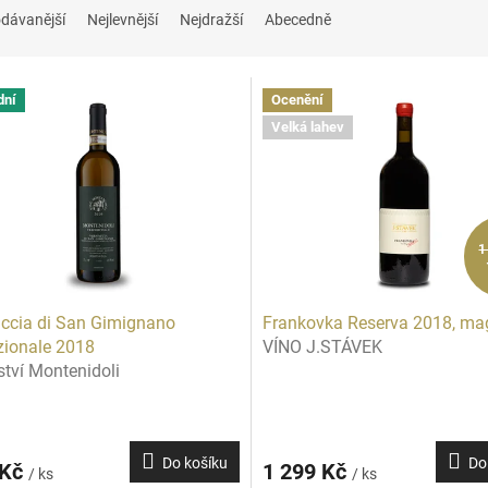
dávanější
Nejlevnější
Nejdražší
Abecedně
dní
Ocenění
Velká lahev
1
ccia di San Gimignano
Frankovka Reserva 2018, m
zionale 2018
VÍNO J.STÁVEK
ství Montenidoli
Do košíku
Do
 Kč
1 299 Kč
/ ks
/ ks