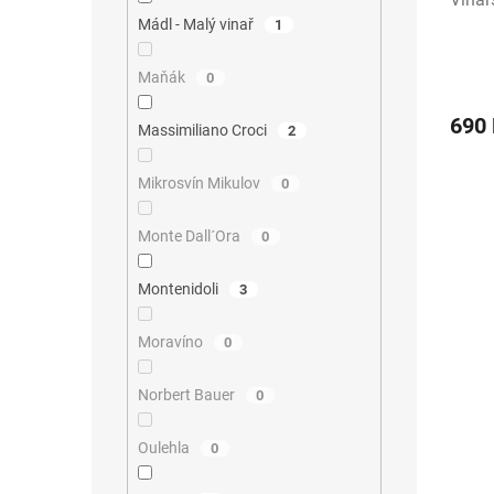
Mádl - Malý vinař
1
Maňák
0
690
Massimiliano Croci
2
Mikrosvín Mikulov
0
Monte Dall´Ora
0
Montenidoli
3
Moravíno
0
Norbert Bauer
0
Oulehla
0