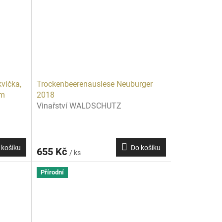
vička,
Trockenbeerenauslese Neuburger
um
2018
Vinařství WALDSCHUTZ
 košíku
Do košíku
655 Kč
/ ks
Přírodní