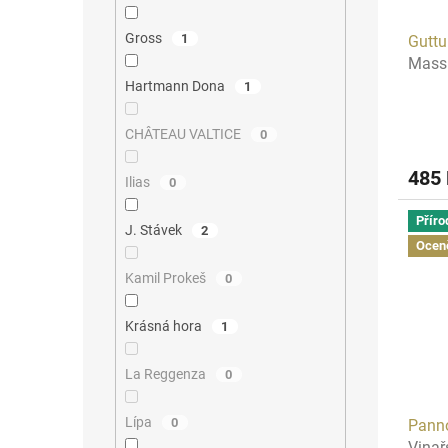
Gross
1
Guttu
Massi
Hartmann Dona
1
CHÂTEAU VALTICE
0
485
Ilias
0
Příro
J. Stávek
2
Ocen
Kamil Prokeš
0
Krásná hora
1
La Reggenza
0
Lípa
0
Panno
Vinař