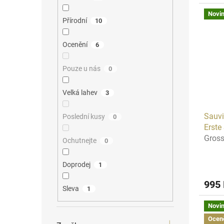
Novi
Přírodní
10
Ocenění
6
Pouze u nás
0
Velká lahev
3
Sauvi
Poslední kusy
0
Erste
Gros
Ochutnejte
0
Doprodej
1
995
Sleva
1
Novi
Ocen