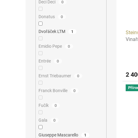
Deci Deci
0
Donatus
0
Dvořáček LTM
1
Stei
Vina
Emidio Pepe
0
Entrée
0
2 4
Ernst Triebaumer
0
Příro
Franck Bonville
0
Fučík
0
Gala
0
Giuseppe Mascarello
1