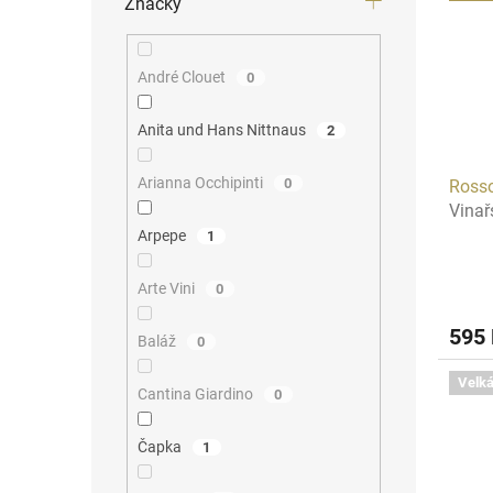
Značky
André Clouet
0
Anita und Hans Nittnaus
2
Arianna Occhipinti
0
Rosso
Vinař
Arpepe
1
Arte Vini
0
595
Baláž
0
Velká
Cantina Giardino
0
Čapka
1