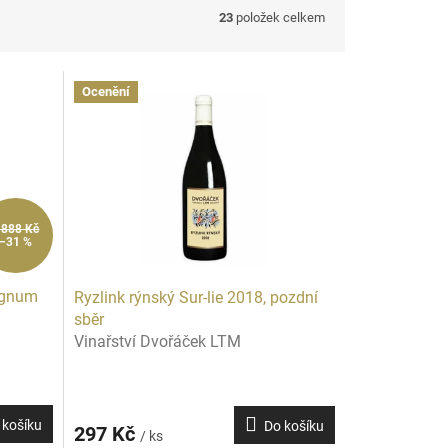
23
položek celkem
Ocenění
 888 Kč
–31 %
agnum
Ryzlink rýnský Sur-lie 2018, pozdní
sběr
Vinařství Dvořáček LTM
 košíku
Do košíku
297 Kč
/ ks