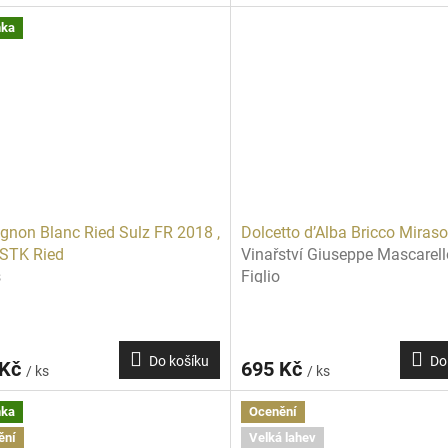
nka
gnon Blanc Ried Sulz FR 2018 ,
Dolcetto d’Alba Bricco Miras
 STK Ried
Vinařství Giuseppe Mascarell
s
Figlio
Do košíku
Do
 Kč
695 Kč
/ ks
/ ks
nka
Ocenění
ění
Velká lahev