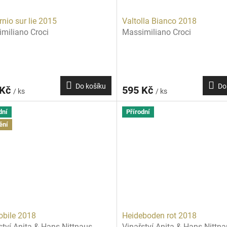
rnio sur lie 2015
Valtolla Bianco 2018
miliano Croci
Massimiliano Croci
Do košíku
Do
 Kč
595 Kč
/ ks
/ ks
dní
Přírodní
ění
bile 2018
Heideboden rot 2018
ství Anita & Hans Nittnaus
Vinařství Anita & Hans Nittn