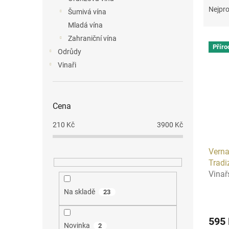
n
a
Nejpro
Šumivá vína
e
z
Mladá vína
l
e
Zahraniční vína
V
n
Příro
ý
í
Odrůdy
p
p
Vinaři
i
r
s
o
p
d
Cena
r
u
o
k
210
Kč
3900
Kč
d
t
u
ů
Verna
k
Tradi
t
Vinař
ů
Na skladě
23
595
Novinka
2