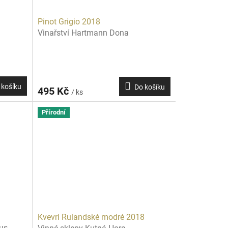
Pinot Grigio 2018
Vinařství Hartmann Dona
 košíku
Do košíku
495 Kč
/ ks
Přírodní
Kvevri Rulandské modré 2018
aus