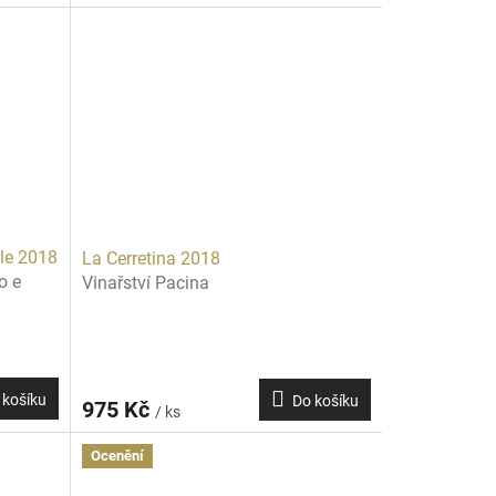
ole 2018
La Cerretina 2018
o e
Vinařství Pacina
 košíku
Do košíku
975 Kč
/ ks
Ocenění