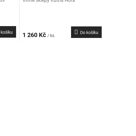
Vinné sklepy Kutná Hora
 košíku
Do košíku
1 260 Kč
/ ks