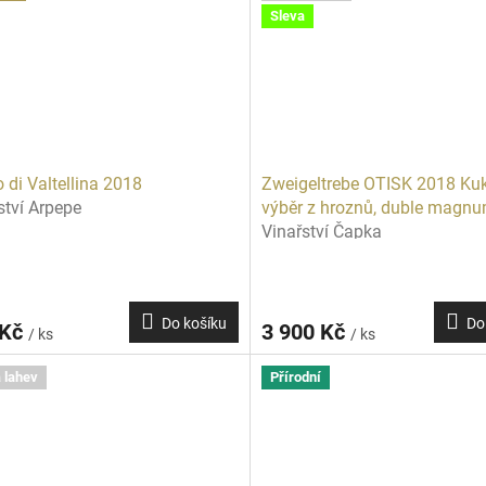
Sleva
 di Valtellina 2018
Zweigeltrebe OTISK 2018 Kuk
ství Arpepe
výběr z hroznů, duble magn
Vinařství Čapka
Do košíku
Do
 Kč
3 900 Kč
/ ks
/ ks
 lahev
Přírodní