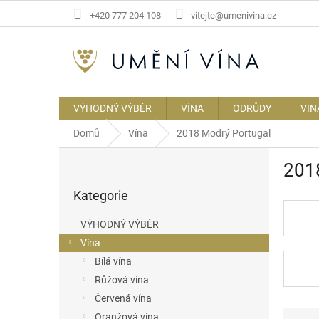
Přejít
+420 777 204 108
vitejte@umenivina.cz
na
obsah
VÝHODNÝ VÝBĚR
VÍNA
ODRŮDY
VIN
Domů
Vína
2018 Modrý Portugal
P
201
o
Přeskočit
s
Kategorie
kategorie
t
r
VÝHODNÝ VÝBĚR
a
Vína
n
Bílá vína
n
í
Růžová vína
p
Červená vína
a
Ř
Oranžová vína