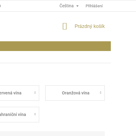
Čeština
OSOBNÍCH ÚDAJÍCH
INFORMACE O WEBU
Přihlášení
NÁKUPNÍ
Prázdný košík
KOŠÍK
ervená vína
Oranžová vína
ahraniční vína