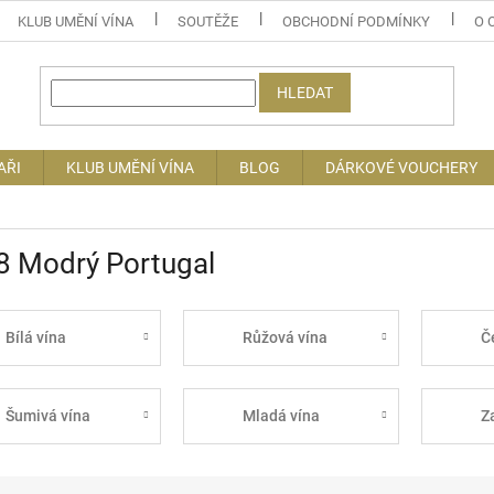
KLUB UMĚNÍ VÍNA
SOUTĚŽE
OBCHODNÍ PODMÍNKY
O 
HLEDAT
AŘI
KLUB UMĚNÍ VÍNA
BLOG
DÁRKOVÉ VOUCHERY
8 Modrý Portugal
Bílá vína
Růžová vína
Č
Šumivá vína
Mladá vína
Z