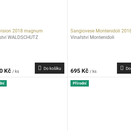
nvision 2018 magnum
Sangiovese Montenidoli 201
řství WALDSCHUTZ
Vinařství Montenidoli
Do košíku
Do
00 Kč
695 Kč
/ ks
/ ks
dní
Přírodní