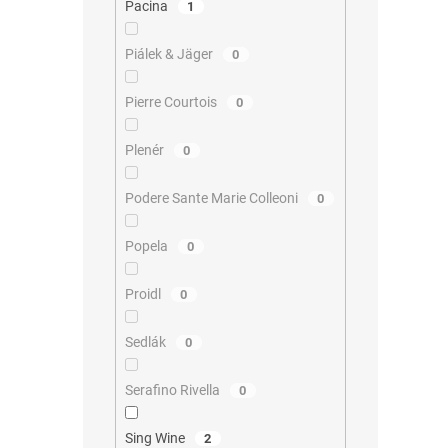
Pacina
1
Piálek & Jäger
0
Pierre Courtois
0
Plenér
0
Podere Sante Marie Colleoni
0
Popela
0
Proidl
0
Sedlák
0
Serafino Rivella
0
Sing Wine
2