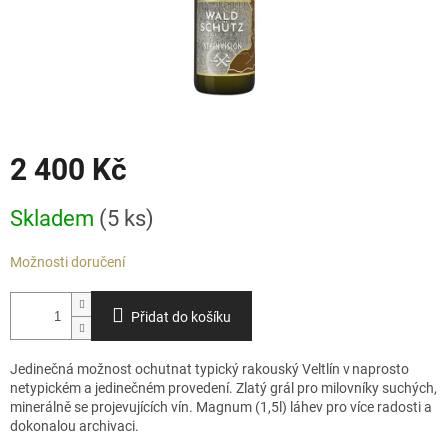
2 400 Kč
Měrná
Skladem
(5 ks)
cena:
Možnosti doručení
Přidat do košíku
Jedinečná možnost ochutnat typický rakouský Veltlín v naprosto
netypickém a jedinečném provedení. Zlatý grál pro milovníky suchých,
minerálně se projevujících vín. Magnum (1,5l) láhev pro více radosti a
dokonalou archivaci.