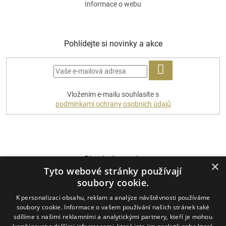
Informace o webu
Pohlídejte si novinky a akce
PŘIHLÁSIT
Vložením e-mailu souhlasíte s
SE
podmínkami ochrany osobních údajů
Platební metody
×
Tyto webové stránky používají
soubory cookie.
K personalizaci obsahu, reklam a analýze návštěvnosti používáme
Dopravci
soubory cookie. Informace o vašem používání našich stránek také
sdílíme s našimi reklamními a analytickými partnery, kteří je mohou