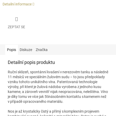
Detailní informace
ZEPTAT SE
Popis
Diskuze
Značka
Detailní popis produktu
Ruční sklizeň, spontánní kvašení v nerezovém tanku a následně
11 měsíců ve speciálním žulovém sudu – to jsou předpoklady
vzniku tohoto unikátního vína. Patentovaná technologie
výroby, při které je žulová nádoba vyrobena z jednoho kusu
kamene, a zároveň vevnitř nijak neopracována, neleštěna. Víno
je díky tomu ve více jak 5tinásobném kontaktu s kamenem než
v případě opracovaného materiálu.
Nos je až krystalicky čistý a přímý s komplexním projevem