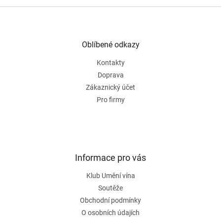
Z
á
p
a
Oblíbené odkazy
t
Kontakty
í
Doprava
Zákaznický účet
Pro firmy
Informace pro vás
Klub Umění vína
Soutěže
Obchodní podmínky
O osobních údajích