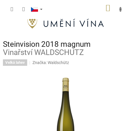
Přejít
NÁKUP
na
obsah
KOŠÍK
Steinvision 2018 magnum
Vinařství WALDSCHUTZ
Značka:
Waldschütz
Velká lahev