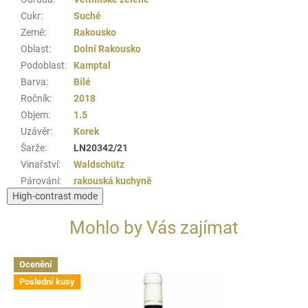
Cukr
:
Suché
Země
:
Rakousko
Oblast
:
Dolní Rakousko
Podoblast
:
Kamptal
Barva
:
Bílé
Ročník
:
2018
Objem
:
1.5
Uzávěr
:
Korek
Šarže
:
LN20342/21
Vinařství
:
Waldschütz
Párování
:
rakouská kuchyně
High-contrast mode
Mohlo by Vás zajímat
Ocenění
Poslední kusy
Doprodej