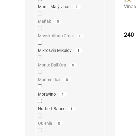
Vinař
Mádl - Malý vinař
1
Maňák
0
240
Massimiliano Croci
0
Mikrosvín Mikulov
1
Monte Dall´Ora
0
Montenidoli
0
Moravíno
1
Norbert Bauer
1
Oulehla
0