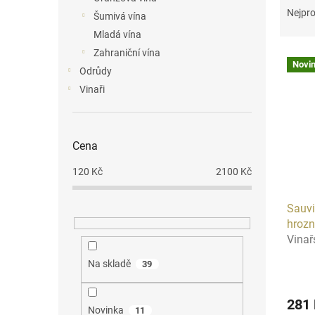
n
a
Nejpro
Šumivá vína
e
z
Mladá vína
l
e
Zahraniční vína
V
n
Novi
ý
í
Odrůdy
p
p
Vinaři
i
r
s
o
p
d
Cena
r
u
o
k
120
Kč
2100
Kč
d
t
u
ů
Sauvi
k
hroz
t
Vinař
ů
Na skladě
39
281
Novinka
11