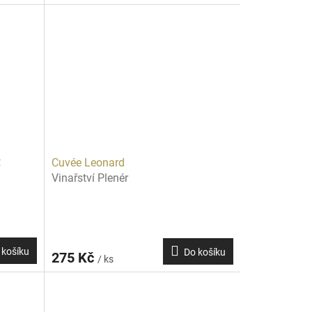
t
Cuvée Leonard
Vinařství Plenér
 košíku
Do košíku
275 Kč
/ ks