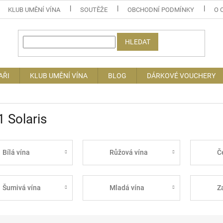
KLUB UMĚNÍ VÍNA
SOUTĚŽE
OBCHODNÍ PODMÍNKY
O 
HLEDAT
AŘI
KLUB UMĚNÍ VÍNA
BLOG
DÁRKOVÉ VOUCHERY
 Solaris
Bílá vína
Růžová vína
Č
Šumivá vína
Mladá vína
Z