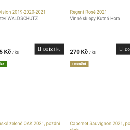
vision 2019-2020-2021
Regent Rosé 2021
řství WALDSCHUTZ
Vinné sklepy Kutná Hora
Do košíku
Do
15 Kč
270 Kč
/ ks
/ ks
nka
Ocenění
ínské zelené OAK 2021, pozdní
Cabernet Sauvignon 2021, p
sběr