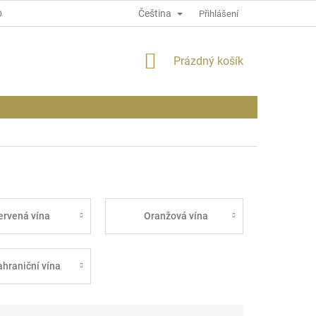
Čeština
OSOBNÍCH ÚDAJÍCH
INFORMACE O WEBU
Přihlášení
NÁKUPNÍ
Prázdný košík
KOŠÍK
ervená vína
Oranžová vína
ahraniční vína