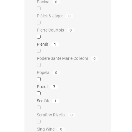
Pacina
0
Piálek & Jäger
0
Pierre Courtois
0
Plenér
1
Podere Sante Marie Colleoni
0
Popela
0
Proidl
7
Sedlák
1
Serafino Rivella
0
Sing Wine
0