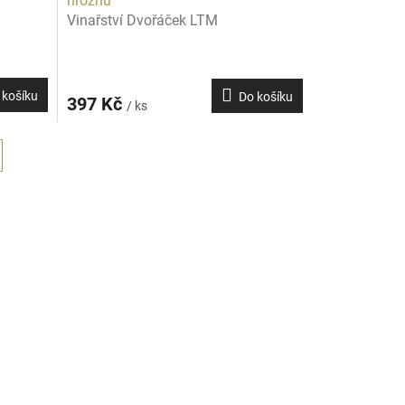
hroznů
Vinařství Dvořáček LTM
 košíku
Do košíku
397 Kč
/ ks