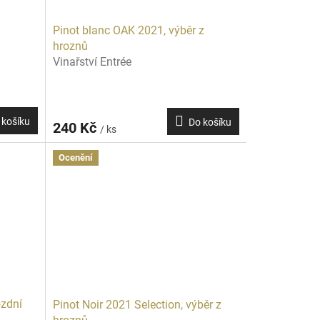
Pinot blanc OAK 2021, výběr z
hroznů
Vinařství Entrée
 košíku
Do košíku
240 Kč
/ ks
Ocenění
ozdní
Pinot Noir 2021 Selection, výběr z