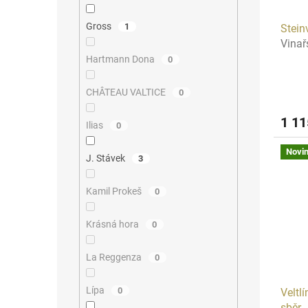
Gross
1
Stein
Vina
Hartmann Dona
0
CHÂTEAU VALTICE
0
1 1
Ilias
0
Novi
J. Stávek
3
Kamil Prokeš
0
Krásná hora
0
La Reggenza
0
Lípa
0
Veltl
sběr