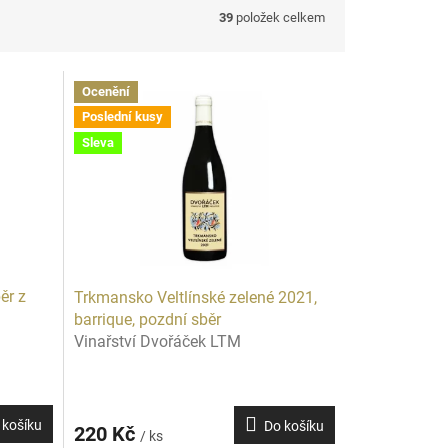
39
položek celkem
Ocenění
Poslední kusy
Sleva
ěr z
Trkmansko Veltlínské zelené 2021,
barrique, pozdní sběr
Vinařství Dvořáček LTM
 košíku
Do košíku
220 Kč
/ ks