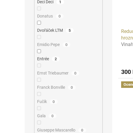
Deci Deci
1
Donatus
0
Dvořáček LTM
5
Reduc
hroz
Vinař
Emidio Pepe
0
Entrée
2
300
Ernst Triebaumer
0
Ocen
Franck Bonville
0
Fučík
0
Gala
0
Giuseppe Mascarello
0