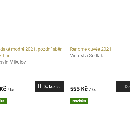
dské modré 2021, pozdní sběr,
Renomé cuvée 2021
r line
Vinařství Sedlák
svín Mikulov
Do košíku
Do
 Kč
555 Kč
/ ks
/ ks
nka
Novinka