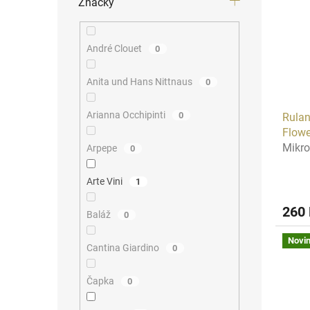
Značky
André Clouet
0
Anita und Hans Nittnaus
0
Arianna Occhipinti
0
Rulan
Flowe
Mikro
Arpepe
0
Arte Vini
1
260
Baláž
0
Novi
Cantina Giardino
0
Čapka
0