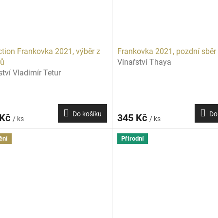
tion Frankovka 2021, výběr z
Frankovka 2021, pozdní sběr
nů
Vinařství Thaya
ství Vladimír Tetur
Do košíku
Do
 Kč
345 Kč
/ ks
/ ks
ění
Přírodní