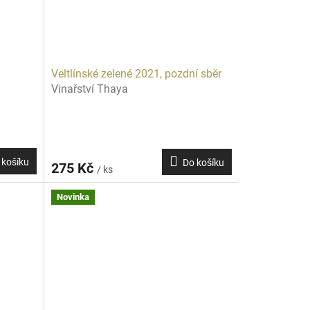
Veltlínské zelené 2021, pozdní sběr
Vinařství Thaya
 košíku
Do košíku
275 Kč
/ ks
Novinka