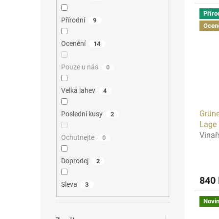
Příro
Přírodní
9
Ocen
Ocenění
14
Pouze u nás
0
Velká lahev
4
Grüne
Poslední kusy
2
Lage
Vinař
Ochutnejte
0
Doprodej
2
840
Sleva
3
Novi