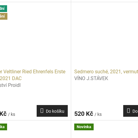
dní
ění
r Veltliner Ried Ehrenfels Erste
Sedmero suché, 2021, vermu
 2021 DAC
VÍNO J.STÁVEK
ství Proidl
Do košíku
Do
 Kč
520 Kč
/ ks
/ ks
nka
Novinka