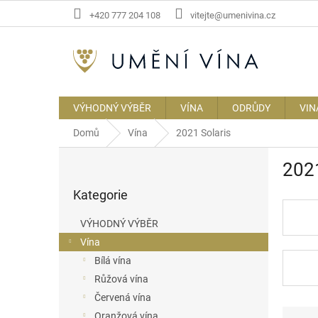
Přejít
+420 777 204 108
vitejte@umenivina.cz
na
obsah
VÝHODNÝ VÝBĚR
VÍNA
ODRŮDY
VIN
Domů
Vína
2021 Solaris
P
2021
o
Přeskočit
s
Kategorie
kategorie
t
r
VÝHODNÝ VÝBĚR
a
Vína
n
Bílá vína
n
í
Růžová vína
p
Červená vína
a
Ř
Oranžová vína