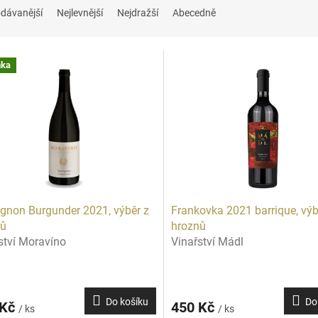
dávanější
Nejlevnější
Nejdražší
Abecedně
nka
gnon Burgunder 2021, výběr z
Frankovka 2021 barrique, výb
nů
hroznů
ství Moravíno
Vinařství Mádl
Do košíku
Do
 Kč
450 Kč
/ ks
/ ks