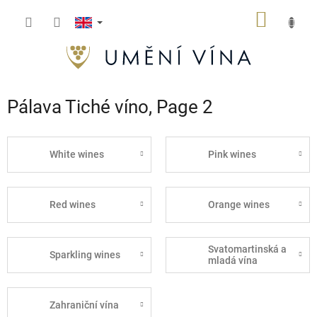
Skip
SHOPP
to
content
CART
Pálava Tiché víno
, Page 2
White wines
Pink wines
Red wines
Orange wines
Svatomartinská a
Sparkling wines
mladá vína
Zahraniční vína