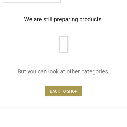
We are still preparing products.
But you can look at other categories.
BACK TO SHOP
F
o
o