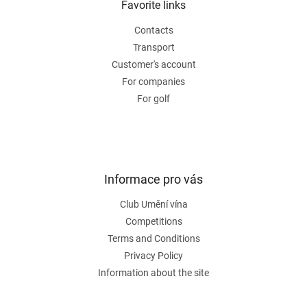
t
Favorite links
e
Contacts
r
Transport
Customer's account
For companies
For golf
Informace pro vás
Club Umění vína
Competitions
Terms and Conditions
Privacy Policy
Information about the site