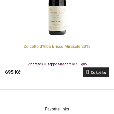
Dolcetto d’Alba Bricco Mirasole 2018
Vinařství Giuseppe Mascarello e Figlio
695 Kč
Do košíku
F
o
o
t
Favorite links