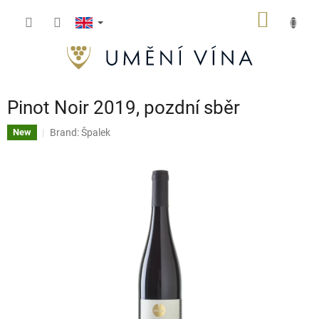
Skip
SHOPP
to
content
CART
Pinot Noir 2019, pozdní sběr
Brand:
Špalek
New