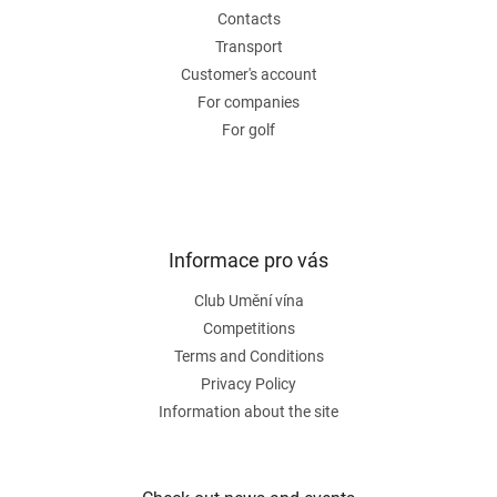
e
Contacts
r
Transport
Customer's account
For companies
For golf
Informace pro vás
Club Umění vína
Competitions
Terms and Conditions
Privacy Policy
Information about the site