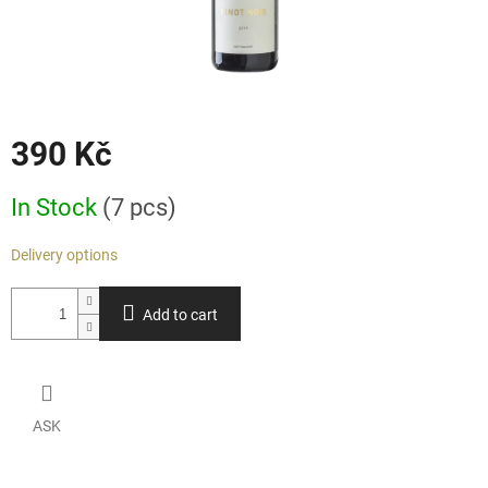
390 Kč
Measure
In Stock
(7 pcs)
price:
Delivery options
Add to cart
ASK