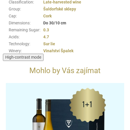
Classification
:
Late-harvested wine
Group
:
Šaldorfské sklepy
Cap
:
Cork
Dimensions
:
Do 30/10 cm
Remaining Sugar
:
0.3
Acids
:
4.7
Technology
:
Sur lie
Winery
:
Vinařství Špalek
High-contrast mode
Mohlo by Vás zajímat