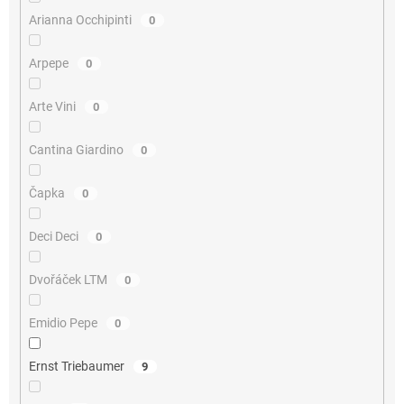
Arianna Occhipinti
0
Arpepe
0
Arte Vini
0
Cantina Giardino
0
Čapka
0
Deci Deci
0
Dvořáček LTM
0
Emidio Pepe
0
Ernst Triebaumer
9