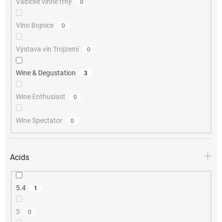
Valtické vinné trhy
0
Víno Bojnice
0
Výstava vín Trojzemí
0
Wine & Degustation
3
Wine Enthusiast
0
Wine Spectator
0
Acids
5.4
1
5
0