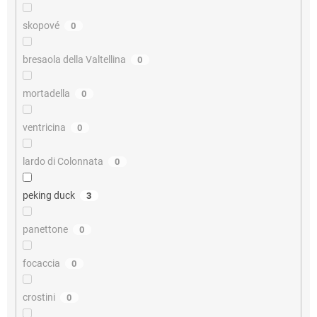
skopové
0
bresaola della Valtellina
0
mortadella
0
ventricina
0
lardo di Colonnata
0
peking duck
3
panettone
0
focaccia
0
crostini
0