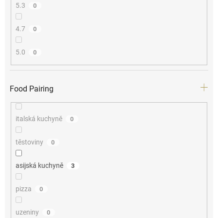
5.3
0
4.7
0
5.0
0
Food Pairing
italská kuchyně
0
těstoviny
0
asijská kuchyně
3
pizza
0
uzeniny
0