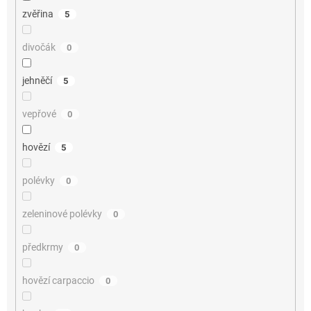
zvěřina
5
divočák
0
jehněčí
5
vepřové
0
hovězí
5
polévky
0
zeleninové polévky
0
předkrmy
0
hovězí carpaccio
0