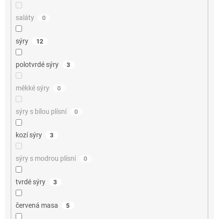
saláty
0
sýry
12
polotvrdé sýry
3
měkké sýry
0
sýry s bílou plísní
0
kozí sýry
3
sýry s modrou plísní
0
tvrdé sýry
3
červená masa
5