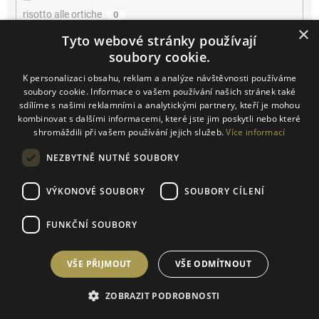
risotto alle ortiche
0
×
Tyto webové stránky používají
pappardelle al cinghiale
0
soubory cookie.
K personalizaci obsahu, reklam a analýze návštěvnosti používáme
lasagne alla parmigiana
0
soubory cookie. Informace o vašem používání našich stránek také
sdílíme s našimi reklamními a analytickými partnery, kteří je mohou
Leerdamer
3
kombinovat s dalšími informacemi, které jste jim poskytli nebo které
shromáždili při vašem používání jejich služeb.
Více informací
lagrein
0
NEZBYTNĚ NUTNÉ SOUBORY
Luis Trenker
0
VÝKONOVÉ SOUBORY
SOUBORY CÍLENÍ
Canederli
0
FUNKČNÍ SOUBORY
červené maso
0
VŠE PŘIJMOUT
VŠE ODMÍTNOUT
salámy
0
ZOBRAZIT PODROBNOSTI