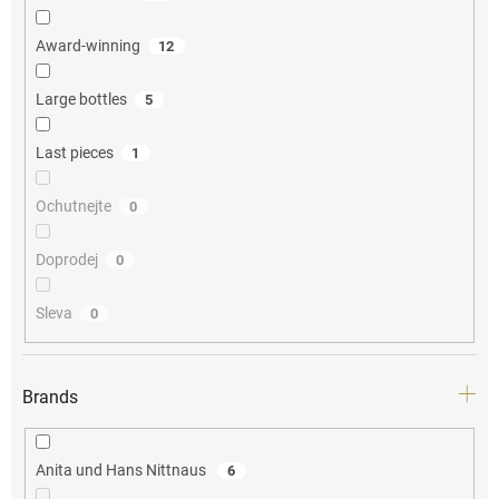
Award-winning
12
Large bottles
5
Last pieces
1
Ochutnejte
0
Doprodej
0
Sleva
0
Brands
Anita und Hans Nittnaus
6