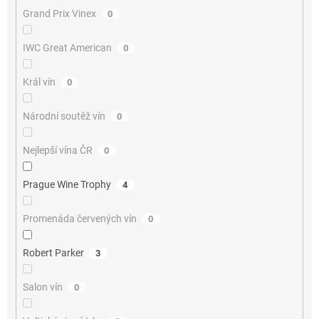
Grand Prix Vinex
0
IWC Great American
0
Král vín
0
Národní soutěž vín
0
Nejlepší vína ČR
0
Prague Wine Trophy
4
Promenáda červených vín
0
Robert Parker
3
Salon vín
0