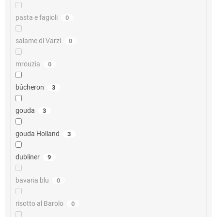
pasta e fagioli
0
salame di Varzi
0
mrouzia
0
bûcheron
3
gouda
3
gouda Holland
3
dubliner
9
bavaria blu
0
risotto al Barolo
0