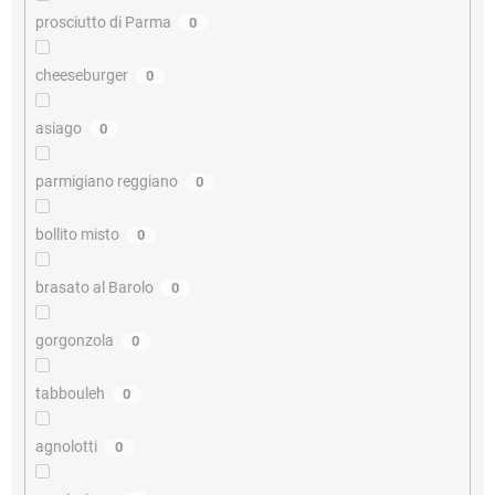
prosciutto di Parma
0
cheeseburger
0
asiago
0
parmigiano reggiano
0
bollito misto
0
brasato al Barolo
0
gorgonzola
0
tabbouleh
0
agnolotti
0