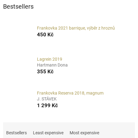
Bestsellers
Frankovka 2021 barrique, výběr z hroznů
450 Kč
Lagrein 2019
Hartmann Dona
355 Kč
Frankovka Reserva 2018, magnum
J. STÁVEK
1 299 Kč
P
r
Bestsellers
Least expensive
Most expensive