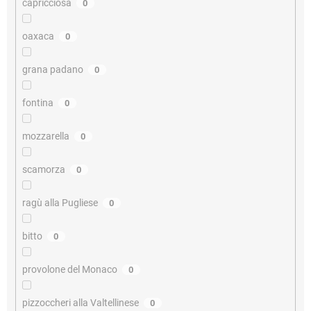
capricciosa
0
oaxaca
0
grana padano
0
fontina
0
mozzarella
0
scamorza
0
ragù alla Pugliese
0
bitto
0
provolone del Monaco
0
pizzoccheri alla Valtellinese
0