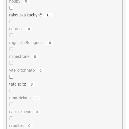
houby
0
rakouská kuchyně
15
caprese
0
ragù alla Bolognese
0
minestrone
0
vitello tonnato
0
tafelspitz
3
amatriciana
0
cacio e pepe
0
crudités
0