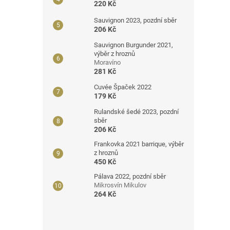
220 Kč
Sauvignon 2023, pozdní sběr
206 Kč
Sauvignon Burgunder 2021,
výběr z hroznů
Moravíno
281 Kč
Cuvée Špaček 2022
179 Kč
Rulandské šedé 2023, pozdní
sběr
206 Kč
Frankovka 2021 barrique, výběr
z hroznů
450 Kč
Pálava 2022, pozdní sběr
Mikrosvín Mikulov
264 Kč