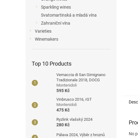
Sparkling wines
Svatomartinská a mladá vína
Zahraniční vína
Varieties
Winemakers
Top 10 Products
Vernaccia di San Gimignano
Tradizionale 2018, DOCG
Montenidoli
595 Kč
Vinbrusco 2016, IGT
Desc
Montenidoli
475 Kč
Ryzlink vlašský 2024
Pro
280 Kč
No p
Pálava 2024, Výběr z hroznů