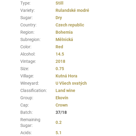
Type
:
Still
Variety
:
Rulandské modré
Sugar
:
Dry
Country
:
Czech republic
Region
:
Bohemia
Subregion
:
Mělnická
Color
:
Red
Alcohol
:
14.5
Vintage
:
2018
Size
:
0.75
Village
:
Kutná Hora
Wineyard
:
U Všech svatých
Classification
:
Land wine
Group
:
Ekovín
Cap
:
Crown
Batch
:
37/18
Remaining
0.2
Sugar
:
Acids
:
5.1