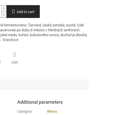
Add to cart
ě fermentováno. Červené, české zemské, suché.
Celé
acerovaly po dobu 8 měsíců v hliněných amforách.
 plné medu, koření, bobulového ovoce, dochuť je dlouhá,
í. Oranžové.
T
ASK
Additional parameters
Category
:
Wines