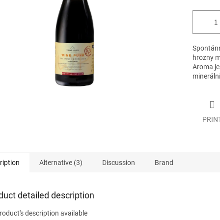
Spontánn
hrozny m
Aroma je
mineráln
PRIN
ription
Alternative (3)
Discussion
Brand
duct detailed description
roduct's description available