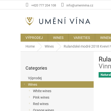
Skip
+420 777 204 108
info@umenivina.cz
to
content
VÝPRODEJ
WINES
VARIETIES
WINE
Home
Wines
Rulandské modré 2018 Kvevri
S
Rul
i
Skip
d
Vinn
Categories
categories
e
b
Natura
Výprodej
a
Wines
r
White wines
Pink wines
Red wines
Orange wines