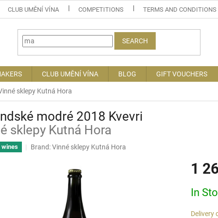
CLUB UMĚNÍ VÍNA
COMPETITIONS
TERMS AND CONDITIONS
SEARCH
MAKERS
CLUB UMĚNÍ VÍNA
BLOG
GIFT VOUCHERS
Vinné sklepy Kutná Hora
andské modré 2018 Kvevri
é sklepy Kutná Hora
Brand:
Vinné sklepy Kutná Hora
l wines
1 2
Measure
In St
price:
Delivery 