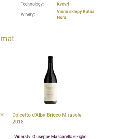
Technology
:
Kvevri
Vinné sklepy Kutná
Winery
:
Hora
ímat
er
Dolcetto d’Alba Bricco Mirasole
2018
Vinařství Giuseppe Mascarello e Figlio