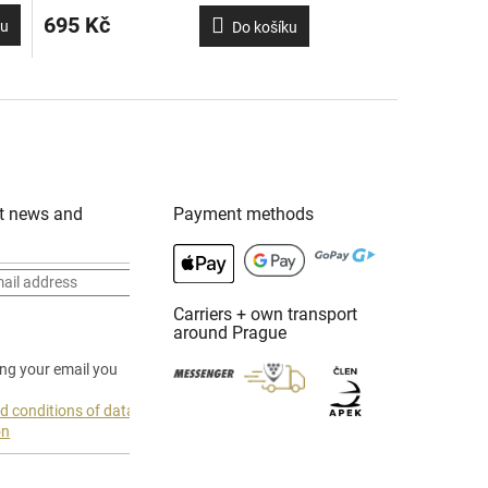
695 Kč
ku
Do košíku
t news and
Payment methods
Carriers + own transport
around Prague
ing your email you
d conditions of data
on