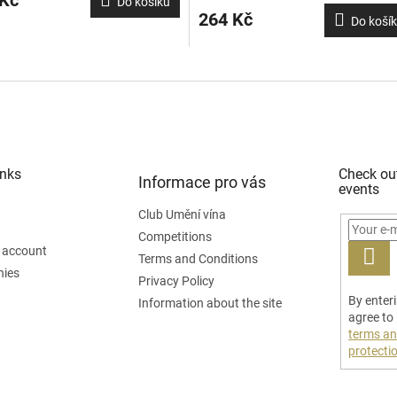
 Kč
Do košíku
264 Kč
Do koší
inks
Check ou
Informace pro vás
events
Club Umění vína
Competitions
 account
Terms and Conditions
nies
LOG
Privacy Policy
By enter
IN
Information about the site
agree to
terms an
protecti