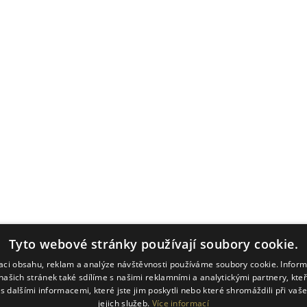
Tyto webové stránky používají soubory cookie.
zaci obsahu, reklam a analýze návštěvnosti používáme soubory cookie. Infor
našich stránek také sdílíme s našimi reklamními a analytickými partnery, kte
s dalšími informacemi, které jste jim poskytli nebo které shromáždili při vaš
jejich služeb.
Více informací