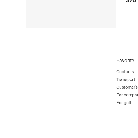
370
F
o
o
t
e
Favorite l
r
Contacts
Transport
Customer's
For compa
For golf