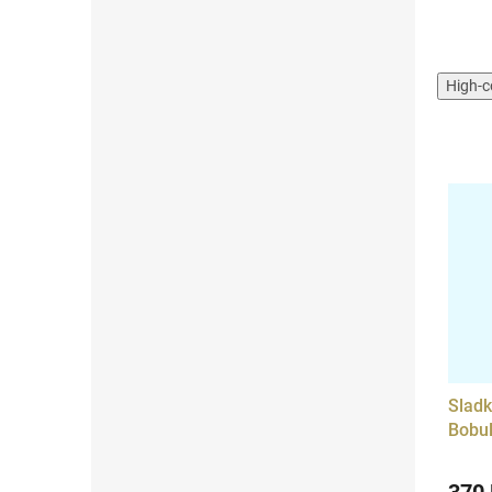
High-c
Sladk
Bobul