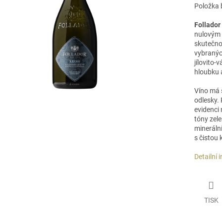
Položka 
Follador
nulovým 
skutečnou
vybraných
jílovito-
hloubku 
Víno má 
odlesky. 
evidenci 
tóny zele
mineráln
s čistou
Detailní 
TISK