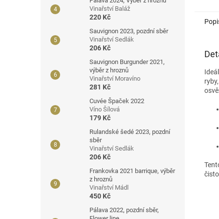
Pálava 2024, Výběr z hroznů
Vinařství Baláž
220 Kč
Popi
Sauvignon 2023, pozdní sběr
Vinařství Sedlák
206 Kč
Det
Sauvignon Burgunder 2021,
výběr z hroznů
Ideá
Vinařství Moravíno
ryby
281 Kč
osvě
Cuvée Špaček 2022
Víno Šílová
179 Kč
Rulandské šedé 2023, pozdní
sběr
Vinařství Sedlák
206 Kč
Tent
Frankovka 2021 barrique, výběr
čist
z hroznů
Vinařství Mádl
450 Kč
Pálava 2022, pozdní sběr,
Flower line