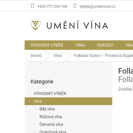
Přejít
+420 777 204 108
vitejte@umenivina.cz
na
obsah
VÝHODNÝ VÝBĚR
VÍNA
ODRŮDY
VIN
Domů
Vína
Follador Xzero – Prosecco Supe
P
Foll
o
Přeskočit
s
Foll
Kategorie
kategorie
t
Značka
r
VÝHODNÝ VÝBĚR
a
Vína
n
Bílá vína
n
í
Růžová vína
p
Červená vína
a
Oranžová vína