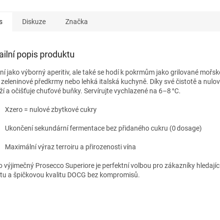
s
Diskuze
Značka
ailní popis produktu
lní jako výborný aperitiv, ale také se hodí k pokrmům jako grilované mořsk
, zeleninové předkrmy nebo lehká italská kuchyně. Díky své čistotě a nulov
ží a očišťuje chuťové buňky. Servírujte vychlazené na 6–8 °C.
Xzero = nulové zbytkové cukry
Ukončení sekundární fermentace bez přidaného cukru (0 dosage)
Maximální výraz terroiru a přirozenosti vína
o výjimečný Prosecco Superiore je perfektní volbou pro zákazníky hledající
otu a špičkovou kvalitu DOCG bez kompromisů.