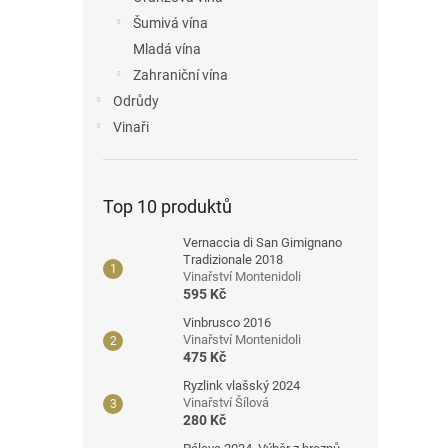
n
Šumivá vína
e
Mladá vína
l
Zahraniční vína
Odrůdy
Vinaři
Top 10 produktů
Vernaccia di San Gimignano
Tradizionale 2018
Vinařství Montenidoli
595 Kč
Vinbrusco 2016
Vinařství Montenidoli
475 Kč
Ryzlink vlašský 2024
Vinařství Šílová
280 Kč