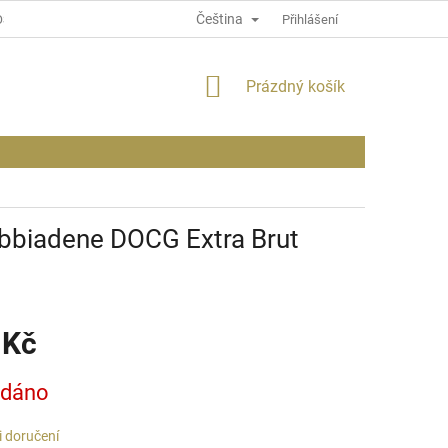
Čeština
OSOBNÍCH ÚDAJÍCH
INFORMACE O WEBU
Přihlášení
NÁKUPNÍ
Prázdný košík
KOŠÍK
obbiadene DOCG Extra Brut
 Kč
odáno
 doručení