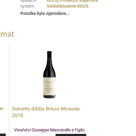
Apelační
DOCG
,
Prosecco Superiore
systém
:
Valdobbiadene DOCG
Položka byla vyprodána…
ímat
er
Dolcetto d’Alba Bricco Mirasole
2018
Vinařství Giuseppe Mascarello e Figlio