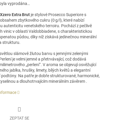
byla vyprodána…
 Xzero Extra Brut
je stylové Prosecco Superiore s
obsahem zbytkového cukru (0 g/l), které nabízí
 autenticitu venetského terroiru. Pochází z pečlivě
 vinic v oblasti Valdobbiadene, s charakteristickou
vápenatou půdou, díky níž získává jedinečnou minerální
a strukturu.
světlou slámově žlutou barvu s jemnými zelenými
Perlení je velmi jemné a přetrvávající, což dodává
milimetrového „perlení“. V aroma se objevují osvěžující
ného jablka, hrušky, limety, bílých květů a elegantní
í podtóny. Na patře je dobře strukturované, harmonické,
 kyselinou a dlouhotrvajícím minerálním závěrem
.
informace
ZEPTAT SE