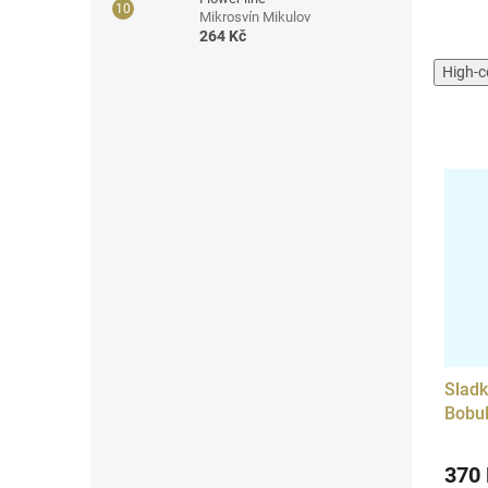
Mikrosvín Mikulov
264 Kč
High-c
Sladk
Bobul
370