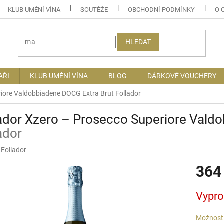
KLUB UMĚNÍ VÍNA
SOUTĚŽE
OBCHODNÍ PODMÍNKY
O 
HLEDAT
AŘI
KLUB UMĚNÍ VÍNA
BLOG
DÁRKOVÉ VOUCHERY
riore Valdobbiadene DOCG Extra Brut
Follador
ador Xzero – Prosecco Superiore Vald
ador
:
Follador
364
Měrná
Vypr
cena:
Možnosti