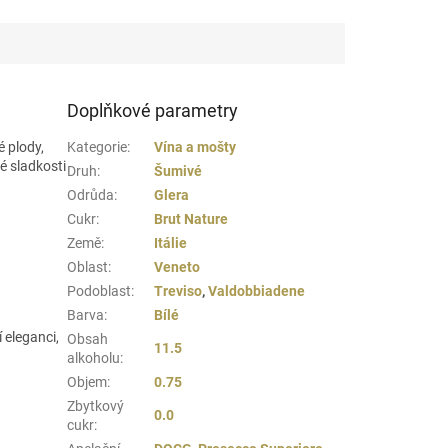
Doplňkové parametry
é plody,
Kategorie
:
Vína a mošty
é sladkosti
Druh
:
Šumivé
Odrůda
:
Glera
Cukr
:
Brut Nature
Země
:
Itálie
Oblast
:
Veneto
Podoblast
:
Treviso
,
Valdobbiadene
Barva
:
Bílé
 eleganci,
Obsah
11.5
alkoholu
:
Objem
:
0.75
Zbytkový
0.0
cukr
: