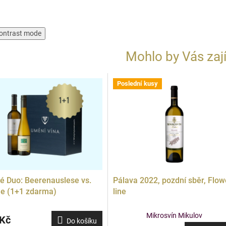
ontrast mode
Mohlo by Vás zaj
Poslední kusy
Doprodej
é Duo: Beerenauslese vs.
Pálava 2022, pozdní sběr, Flow
e (1+1 zdarma)
line
Mikrosvín Mikulov
 Kč
Do košíku