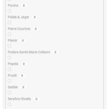
Pacina
0
Piálek & Jäger
0
Pierre Courtois
0
Plenér
0
Podere Sante Marie Colleoni
0
Popela
0
Proidl
0
Sedlák
0
Serafino Rivella
0