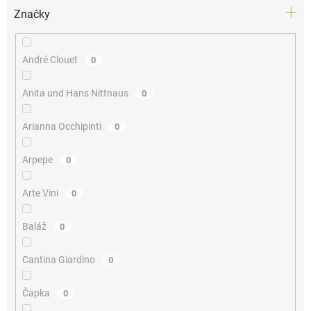
Značky
André Clouet
0
Anita und Hans Nittnaus
0
Arianna Occhipinti
0
Arpepe
0
Arte Vini
0
Baláž
0
Cantina Giardino
0
Čapka
0