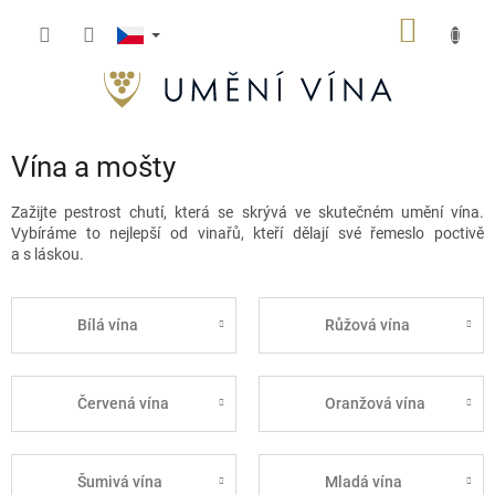
Přejít
NÁKUP
na
obsah
KOŠÍK
Vína a mošty
Zažijte pestrost chutí, která se skrývá ve skutečném umění vína.
Vybíráme to nejlepší od vinařů, kteří dělají své řemeslo poctivě
a s láskou.
Bílá vína
Růžová vína
Červená vína
Oranžová vína
Šumivá vína
Mladá vína