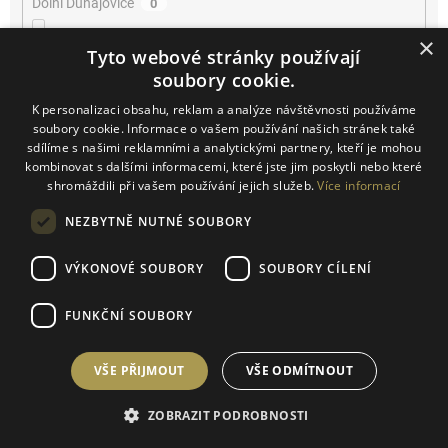
Dolní Dunajovice
0
×
Dolní Kounice
0
Tyto webové stránky používají
soubory cookie.
Farra di Soligo
0
K personalizaci obsahu, reklam a analýze návštěvnosti používáme
soubory cookie. Informace o vašem používání našich stránek také
Horní Bojanovice
sdílíme s našimi reklamními a analytickými partnery, kteří je mohou
0
kombinovat s dalšími informacemi, které jste jim poskytli nebo které
shromáždili při vašem používání jejich služeb.
Více informací
Josefov
0
NEZBYTNĚ NUTNÉ SOUBORY
Kačina
0
VÝKONOVÉ SOUBORY
SOUBORY CÍLENÍ
Klentnice
0
FUNKČNÍ SOUBORY
Konice
0
VŠE PŘIJMOUT
VŠE ODMÍTNOUT
Kurdějov
1
ZOBRAZIT PODROBNOSTI
Kutná Hora
0