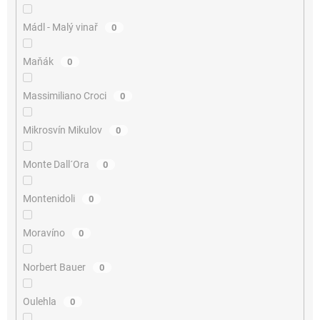
Mádl - Malý vinař
0
Maňák
0
Massimiliano Croci
0
Mikrosvín Mikulov
0
Monte Dall´Ora
0
Montenidoli
0
Moravíno
0
Norbert Bauer
0
Oulehla
0