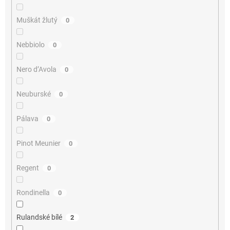
Muškát žlutý
0
Nebbiolo
0
Nero d’Avola
0
Neuburské
0
Pálava
0
Pinot Meunier
0
Regent
0
Rondinella
0
Rulandské bílé
2