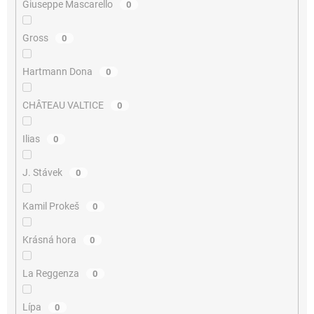
Giuseppe Mascarello
0
Gross
0
Hartmann Dona
0
CHÂTEAU VALTICE
0
Ilias
0
J. Stávek
0
Kamil Prokeš
0
Krásná hora
0
La Reggenza
0
Lípa
0