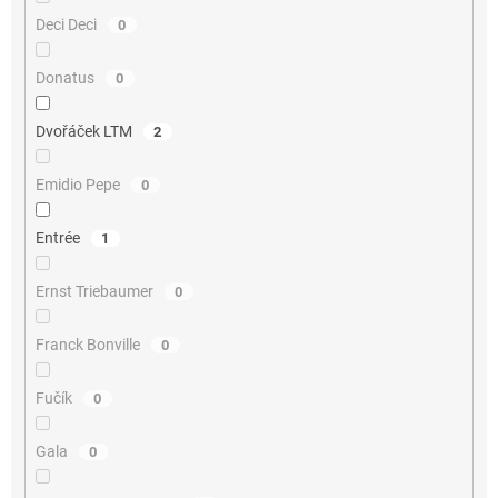
Deci Deci
0
Donatus
0
Dvořáček LTM
2
Emidio Pepe
0
Entrée
1
Ernst Triebaumer
0
Franck Bonville
0
Fučík
0
Gala
0