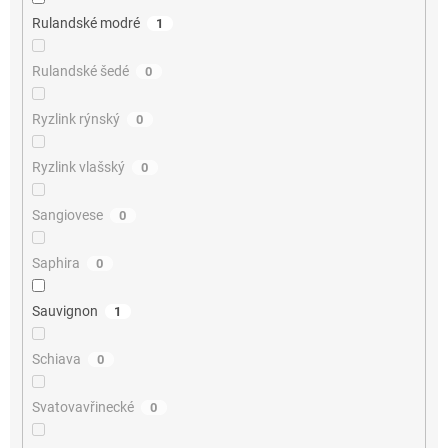
Rulandské modré
1
Rulandské šedé
0
Ryzlink rýnský
0
Ryzlink vlašský
0
Sangiovese
0
Saphira
0
Sauvignon
1
Schiava
0
Svatovavřinecké
0