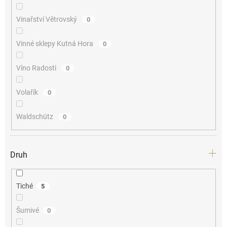
Vinařství Větrovský
0
Vinné sklepy Kutná Hora
0
Víno Radosti
0
Volařík
0
Waldschütz
0
Druh
Tiché
5
Šumivé
0