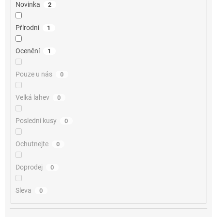
Novinka
2
Přírodní
1
Ocenění
1
Pouze u nás
0
Velká lahev
0
Poslední kusy
0
Ochutnejte
0
Doprodej
0
Sleva
0