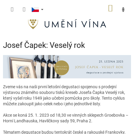
Přejít
NÁKUP
na
obsah
KOŠÍK
Josef Čapek: Veselý rok
Zveme vás na naši první
letošní degustaci
spojenou s
prodejní
výstavou
známého
soubor
u
tisků
kreseb
Josefa Čapka
Veselý rok,
který vyšel
roku 1949
jako učební pomůcka pro školy
.
Tento cyklus
můžete zakoupit jako celek nebo i
jeho
jednotlivé listy.
Akce se koná
25. 1. 2023 od 18,30
ve vinných sklepech
Groebovka
–
Horní
Landhauska
,
Havlíčkovy sady 59, Praha 2
.
Tématem degustace budou tentokrát
české a rakouské Frankovky
.