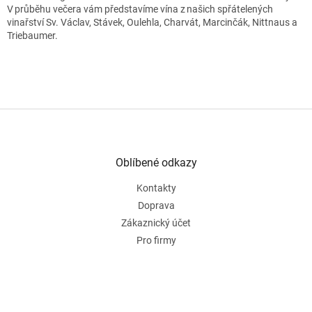
V průběhu večera vám představíme vína z našich spřátelených
vinařství
Sv.
Václav
,
Stávek
,
Oulehla
,
Charvát
,
Marcinčák
,
Nittnaus
a
Triebaumer
.
Z
á
p
a
Oblíbené odkazy
t
Kontakty
í
Doprava
Zákaznický účet
Pro firmy