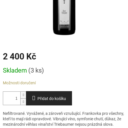
2 400 Kč
Měrná
Skladem
(3 ks)
cena:
Možnosti doručení
Přidat do košíku
Nefiltrované. Vyvážené, a zároveň vzrušující. Frankovka pro všechny,
kteří to mají rádi opravdové. Vibrující víno, symfonie chutí, důkaz, že
mezinárodní věhlas vinařství Triebaumer nejsou prázdná slova.