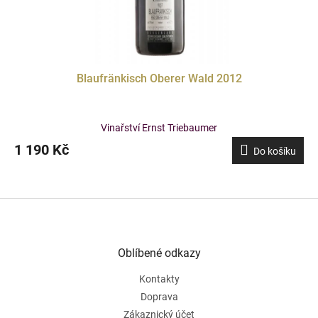
Blaufränkisch Oberer Wald 2012
Vinařství Ernst Triebaumer
1 190 Kč
Do košíku
Z
á
p
a
Oblíbené odkazy
t
Kontakty
í
Doprava
Zákaznický účet