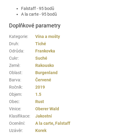
Falstaff - 95 bodů
A la carte - 95 bodů
Doplňkové parametry
Kategorie
:
Vína a mošty
Druh
:
Tiché
Odrůda
:
Frankovka
Cukr
:
Suché
Země
:
Rakousko
Oblast
:
Burgenland
Barva
:
Červené
Ročník
:
2019
Objem
:
1.5
Obec
:
Rust
Vinice
:
Oberer Wald
Klasifikace
:
Jakostní
Ocenění
:
A la carte
,
Falstaff
Uzávěr
:
Korek