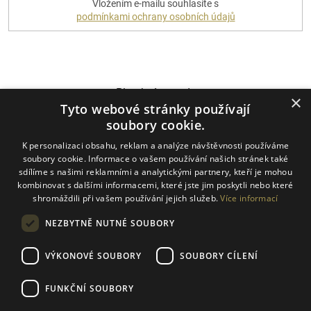
Vložením e-mailu souhlasíte s
SE
podmínkami ochrany osobních údajů
Platební metody
×
Tyto webové stránky používají
soubory cookie.
K personalizaci obsahu, reklam a analýze návštěvnosti používáme
Dopravci
soubory cookie. Informace o vašem používání našich stránek také
sdílíme s našimi reklamními a analytickými partnery, kteří je mohou
kombinovat s dalšími informacemi, které jste jim poskytli nebo které
shromáždili při vašem používání jejich služeb.
Více informací
NEZBYTNĚ NUTNÉ SOUBORY
VÝKONOVÉ SOUBORY
SOUBORY CÍLENÍ
FUNKČNÍ SOUBORY
Vytvořil Shoptet