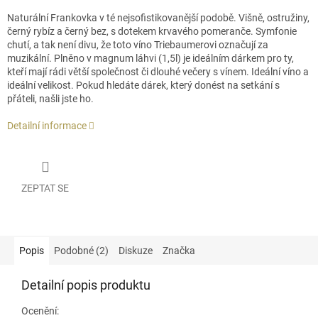
Naturální Frankovka v té nejsofistikovanější podobě. Višně, ostružiny,
černý rybíz a černý bez, s dotekem krvavého pomeranče. Symfonie
chutí, a tak není divu, že toto víno Triebaumerovi označují za
muzikální. Plněno v magnum láhvi (1,5l) je ideálním dárkem pro ty,
kteří mají rádi větší společnost či dlouhé večery s vínem. Ideální víno a
ideální velikost. Pokud hledáte dárek, který donést na setkání s
přáteli, našli jste ho.
Detailní informace
ZEPTAT SE
Popis
Podobné (2)
Diskuze
Značka
Detailní popis produktu
Ocenění: