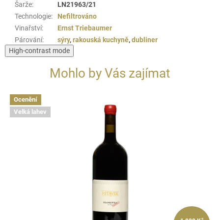
Šarže
:
LN21963/21
Technologie
:
Nefiltrováno
Vinařství
:
Ernst Triebaumer
Párování
:
sýry
,
rakouská kuchyně
,
dubliner
High-contrast mode
Mohlo by Vás zajímat
Ocenění
Velká lahev