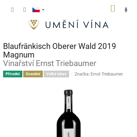
Přejít
NÁKUP
na
obsah
KOŠÍK
Blaufränkisch Oberer Wald 2019
Magnum
Vinařství Ernst Triebaumer
Značka:
Ernst Triebaumer
Přírodní
Ocenění
Velká lahev