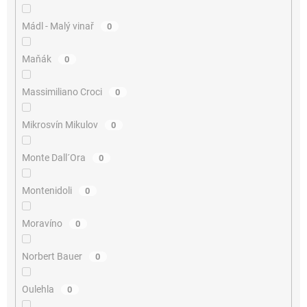
Mádl - Malý vinař
0
Maňák
0
Massimiliano Croci
0
Mikrosvín Mikulov
0
Monte Dall´Ora
0
Montenidoli
0
Moravíno
0
Norbert Bauer
0
Oulehla
0