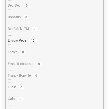
Deci Deci
0
Donatus
0
Dvořáček LTM
0
Emidio Pepe
10
Entrée
0
Ernst Triebaumer
0
Franck Bonville
0
Fučík
0
Gala
0