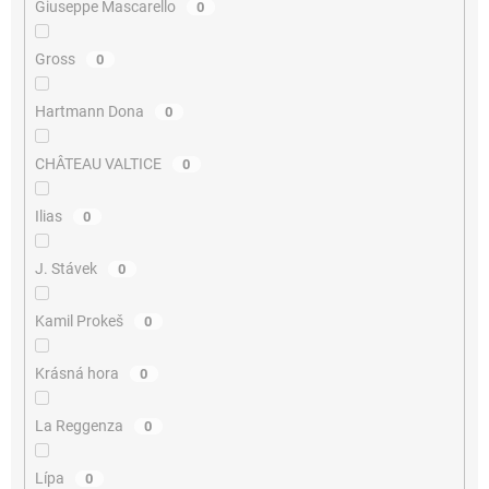
Giuseppe Mascarello
0
Gross
0
Hartmann Dona
0
CHÂTEAU VALTICE
0
Ilias
0
J. Stávek
0
Kamil Prokeš
0
Krásná hora
0
La Reggenza
0
Lípa
0