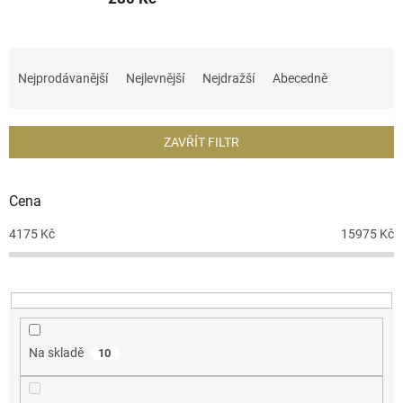
Ř
a
Nejprodávanější
Nejlevnější
Nejdražší
Abecedně
z
e
n
ZAVŘÍT FILTR
í
p
r
Cena
o
d
4175
Kč
15975
Kč
u
k
t
ů
Na skladě
10