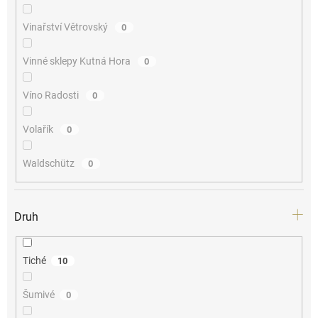
Vinařství Větrovský
0
Vinné sklepy Kutná Hora
0
Víno Radosti
0
Volařík
0
Waldschütz
0
Druh
Tiché
10
Šumivé
0