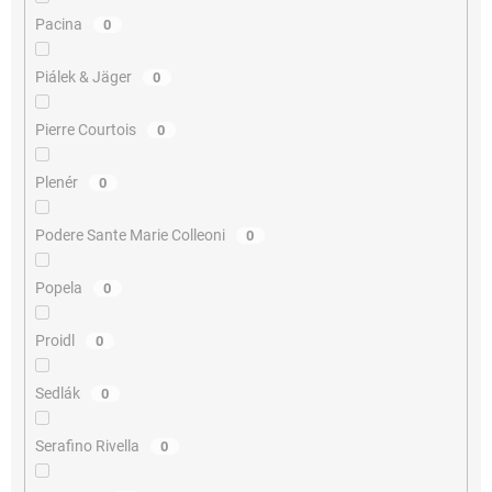
Pacina
0
Piálek & Jäger
0
Pierre Courtois
0
Plenér
0
Podere Sante Marie Colleoni
0
Popela
0
Proidl
0
Sedlák
0
Serafino Rivella
0