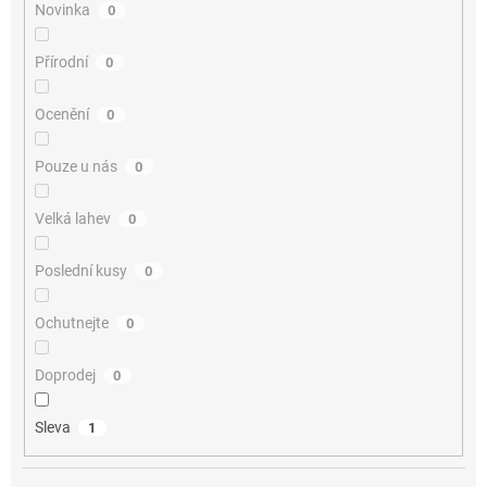
Novinka
0
Přírodní
0
Ocenění
0
Pouze u nás
0
Velká lahev
0
Poslední kusy
0
Ochutnejte
0
Doprodej
0
Sleva
1