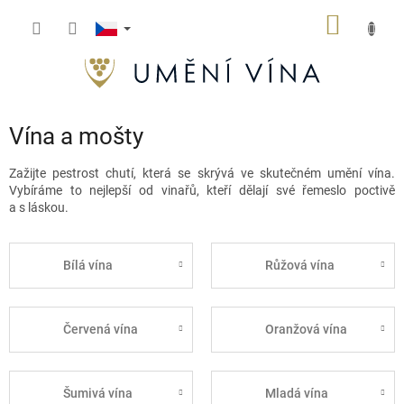
Přejít
NÁKUP
na
obsah
KOŠÍK
Vína a mošty
Zažijte pestrost chutí, která se skrývá ve skutečném umění vína.
Vybíráme to nejlepší od vinařů, kteří dělají své řemeslo poctivě
a s láskou.
Bílá vína
Růžová vína
Červená vína
Oranžová vína
Šumivá vína
Mladá vína