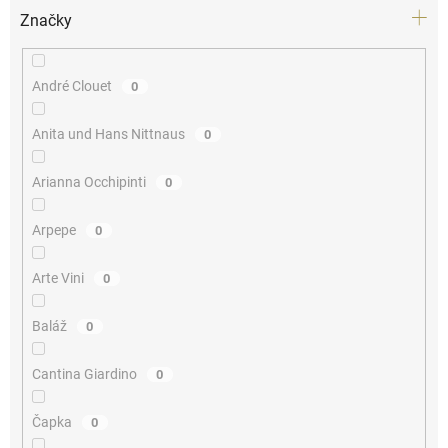
Značky
André Clouet
0
Anita und Hans Nittnaus
0
Arianna Occhipinti
0
Arpepe
0
Arte Vini
0
Baláž
0
Cantina Giardino
0
Čapka
0