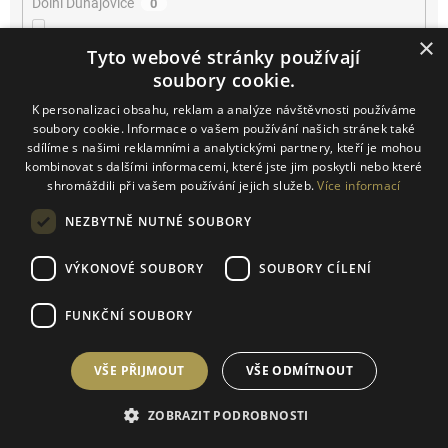
Dolní Dunajovice
0
×
Dolní Kounice
0
Tyto webové stránky používají
soubory cookie.
Farra di Soligo
0
K personalizaci obsahu, reklam a analýze návštěvnosti používáme
soubory cookie. Informace o vašem používání našich stránek také
Horní Bojanovice
sdílíme s našimi reklamními a analytickými partnery, kteří je mohou
0
kombinovat s dalšími informacemi, které jste jim poskytli nebo které
shromáždili při vašem používání jejich služeb.
Více informací
Josefov
0
NEZBYTNĚ NUTNÉ SOUBORY
Kačina
0
VÝKONOVÉ SOUBORY
SOUBORY CÍLENÍ
Klentnice
0
FUNKČNÍ SOUBORY
Konice
0
VŠE PŘIJMOUT
VŠE ODMÍTNOUT
Kurdějov
0
ZOBRAZIT PODROBNOSTI
Kutná Hora
0