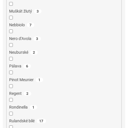
Muškát žlutý
3
Nebbiolo
7
Nero d’Avola
3
Neuburské
2
Pálava
6
Pinot Meunier
1
Regent
2
Rondinella
1
Rulandské bílé
17