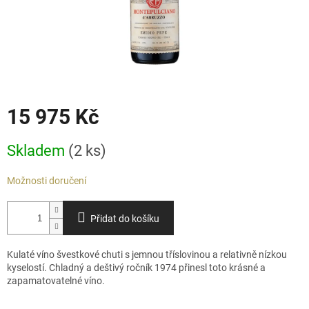
15 975 Kč
Měrná
Skladem
(2 ks)
cena:
Možnosti doručení
Přidat do košíku
Kulaté víno švestkové chuti s jemnou tříslovinou a relativně nízkou
kyselostí. Chladný a deštivý ročník 1974 přinesl toto k
rásné a
zapamatovatelné víno.