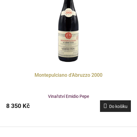
Montepulciano d’Abruzzo 2000
Vinařství Emidio Pepe
8 350 Kč
Do košíku
Z
á