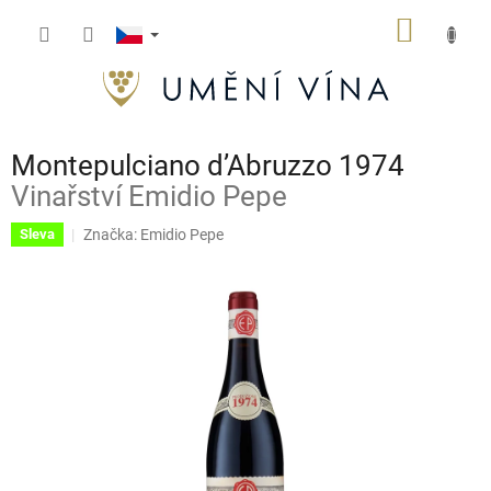
Přejít
NÁKUP
na
obsah
KOŠÍK
Montepulciano d’Abruzzo 1974
Vinařství Emidio Pepe
Značka:
Emidio Pepe
Sleva