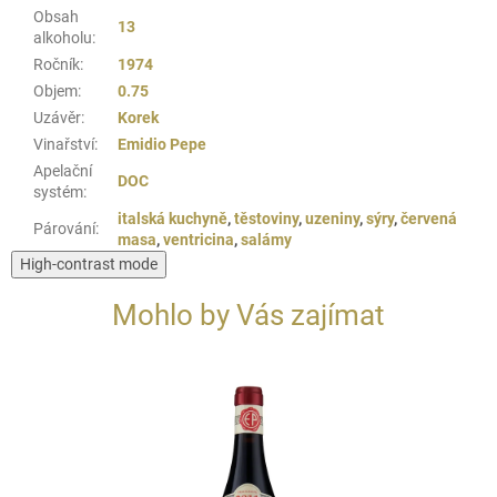
Obsah
13
alkoholu
:
Ročník
:
1974
Objem
:
0.75
Uzávěr
:
Korek
Vinařství
:
Emidio Pepe
Apelační
DOC
systém
:
italská kuchyně
,
těstoviny
,
uzeniny
,
sýry
,
červená
Párování
:
masa
,
ventricina
,
salámy
High-contrast mode
Mohlo by Vás zajímat