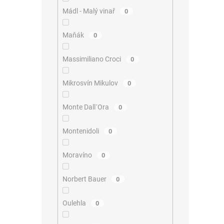
Mádl - Malý vinař
0
Maňák
0
Massimiliano Croci
0
Mikrosvín Mikulov
0
Monte Dall´Ora
0
Montenidoli
0
Moravíno
0
Norbert Bauer
0
Oulehla
0