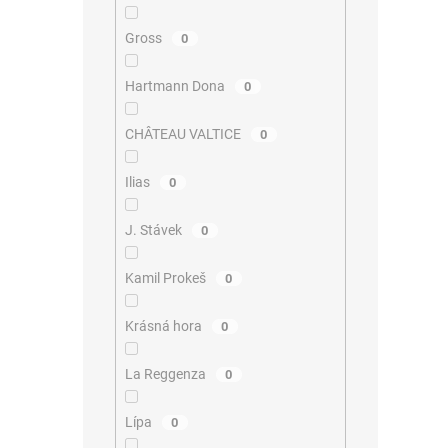
Gross
0
Hartmann Dona
0
CHÂTEAU VALTICE
0
Ilias
0
J. Stávek
0
Kamil Prokeš
0
Krásná hora
0
La Reggenza
0
Lípa
0