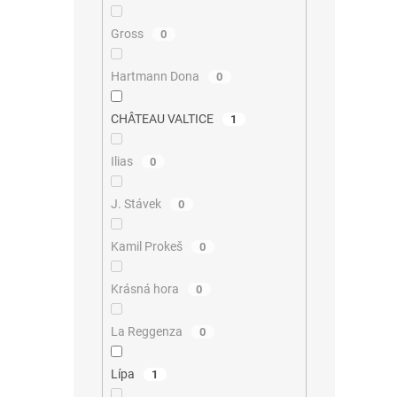
Gross
0
Hartmann Dona
0
CHÂTEAU VALTICE
1
Ilias
0
J. Stávek
0
Kamil Prokeš
0
Krásná hora
0
La Reggenza
0
Lípa
1