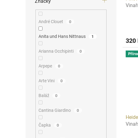
Značky
Vinař
André Clouet
0
Anita und Hans Nittnaus
1
320
Arianna Occhipinti
0
Příro
Arpepe
0
Arte Vini
0
Baláž
0
Cantina Giardino
0
Heid
Vinař
Čapka
0