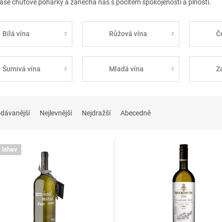
naše chuťové pohárky a zanechá nás s pocitem spokojenosti a plnosti.
Bílá vína
Růžová vína
Č
Šumivá vína
Mladá vína
Z
dávanější
Nejlevnější
Nejdražší
Abecedně
 lahev