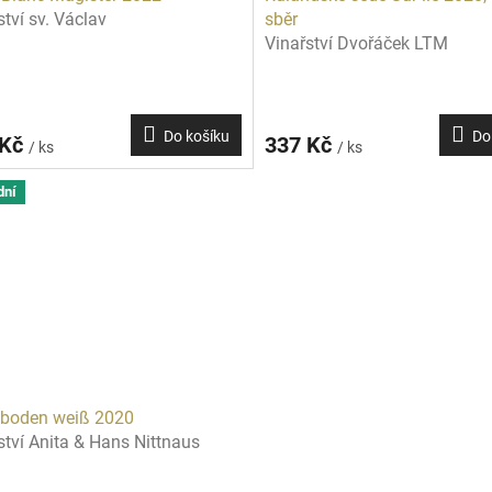
ství sv. Václav
sběr
Vinařství Dvořáček LTM
Do košíku
Do
 Kč
337 Kč
/ ks
/ ks
dní
eboden weiß 2020
ství Anita & Hans Nittnaus