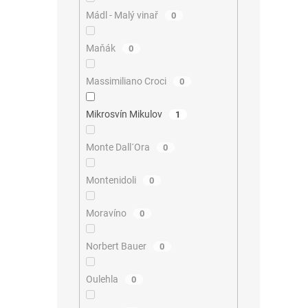
Mádl - Malý vinař
0
Maňák
0
Massimiliano Croci
0
Mikrosvín Mikulov
1
Monte Dall´Ora
0
Montenidoli
0
Moravíno
0
Norbert Bauer
0
Oulehla
0