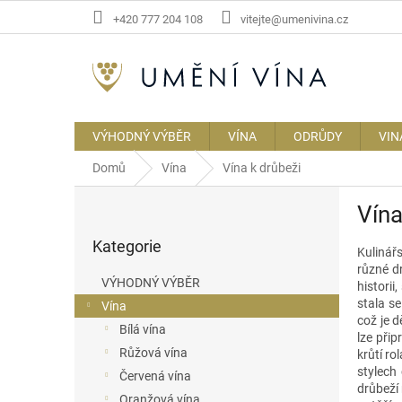
Přejít
+420 777 204 108
vitejte@umenivina.cz
na
obsah
VÝHODNÝ VÝBĚR
VÍNA
ODRŮDY
VIN
Domů
Vína
Vína k drůbeži
P
Vína
o
Přeskočit
s
Kategorie
kategorie
t
Kulinář
různé d
r
VÝHODNÝ VÝBĚR
histori
a
stala s
Vína
n
což je d
Bílá vína
n
lze při
í
Růžová vína
krůtí ro
p
stylech
Červená vína
drůbeží 
a
Oranžová vína