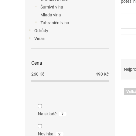
potěší 
n
Šumivá vína
e
Mladá vína
l
Zahraniční vína
Odrůdy
Vinaři
Ř
Cena
a
Nejpro
260
Kč
490
Kč
z
e
V
n
Velká
ý
í
p
p
i
r
Na skladě
s
7
o
p
d
r
u
Novinka
o
2
k