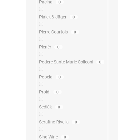
Pacina
0
Piálek & Jäger
0
Pierre Courtois
0
Plenér
0
Podere Sante Marie Colleoni
0
Popela
0
Proidl
0
Sedlák
0
Serafino Rivella
0
Sing Wine
0