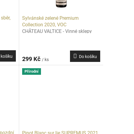
sběr,
Sylvánské zelené Premium
Collection 2020, VOC
CHÂTEAU VALTICE - Vinné sklepy
Valtice
 košíku
Do košíku
299 Kč
/ ks
Přírodní
 pozdní
Pinot Blanc sur lie SUPREMUS 2021