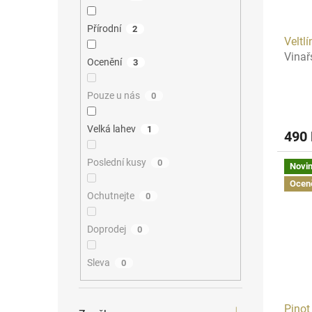
d
t
u
ů
Přírodní
2
Veltl
k
Vinař
t
Ocenění
3
ů
Pouze u nás
0
Velká lahev
1
490
Poslední kusy
0
Novi
Ocen
Ochutnejte
0
Doprodej
0
Sleva
0
Pinot