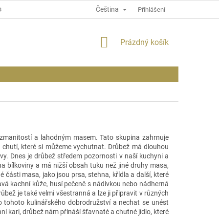
Čeština
OSOBNÍCH ÚDAJÍCH
INFORMACE O WEBU
Přihlášení
NÁKUPNÍ
Prázdný košík
KOŠÍK
rozmanitostí a lahodným masem. Tato skupina zahrnuje
lu chutí, které si můžeme vychutnat. Drůbež má dlouhou
avy. Dnes je drůbež středem pozornosti v naší kuchyni a
a bílkoviny a má nižší obsah tuku než jiné druhy masa,
é části masa, jako jsou prsa, stehna, křídla a další, které
pavá kachní kůže, husí pečeně s nádivkou nebo nádherná
bež je také velmi všestranná a lze ji připravit v různých
do tohoto kulinářského dobrodružství a nechat se unést
í kari, drůbež nám přináší šťavnaté a chutné jídlo, které