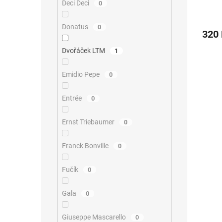
Deci Deci
0
Donatus
0
320
Dvořáček LTM
1
Emidio Pepe
0
Entrée
0
Ernst Triebaumer
0
Franck Bonville
0
Fučík
0
Gala
0
Giuseppe Mascarello
0