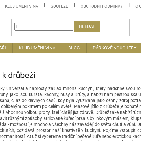
KLUB UMĚNÍ VÍNA
SOUTĚŽE
OBCHODNÍ PODMÍNKY
O 
HLEDAT
AŘI
KLUB UMĚNÍ VÍNA
BLOG
DÁRKOVÉ VOUCHERY
 k drůbeži
ský univerzál a naprostý základ mnoha kuchyní, který nadchne svou 
ruhy, jako jsou kuřata, kachny, husy a krůty, a nabízí nám pestrou šká
i, sahající až do dávných časů, kdy byla využívána jako cenný zdroj potr
e oblíbeným pokrmem po celém světě. Masové jídlo z drůbeže je bohaté n
ělá vhodnou volbou pro ty, kteří chtějí jíst zdravě. Drůbež také nabízí různ
pravit různými způsoby. Grilované kuřecí prsa s bylinkovým máslem, křu
láda - možností je mnoho a všechny nás zavádějí do světa chutí a vůní. Drů
 chutích, což dává prostor naší kreativitě v kuchyni. Pojďme vstoupit 
rozmanitostí. Ať už si vybereme tradiční pečené kuře nebo exotickou kachn