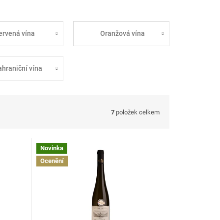
ervená vína
Oranžová vína
ahraniční vína
7
položek celkem
Novinka
Ocenění