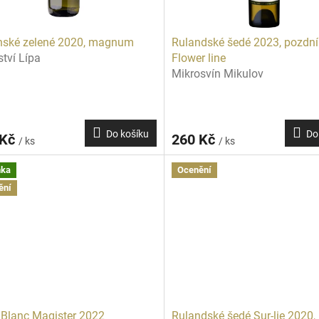
ínské zelené 2020, magnum
Rulandské šedé 2023, pozdní 
ství Lípa
Flower line
Mikrosvín Mikulov
Do košíku
Do
 Kč
260 Kč
/ ks
/ ks
nka
Ocenění
ění
 Blanc Magister 2022
Rulandské šedé Sur-lie 2020,