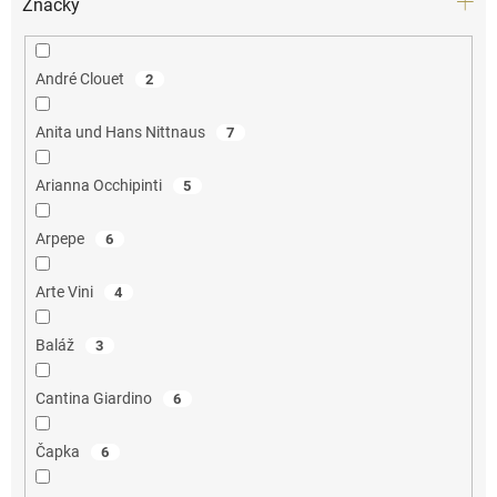
Značky
André Clouet
2
Anita und Hans Nittnaus
7
Arianna Occhipinti
5
Arpepe
6
Arte Vini
4
Baláž
3
Cantina Giardino
6
Čapka
6