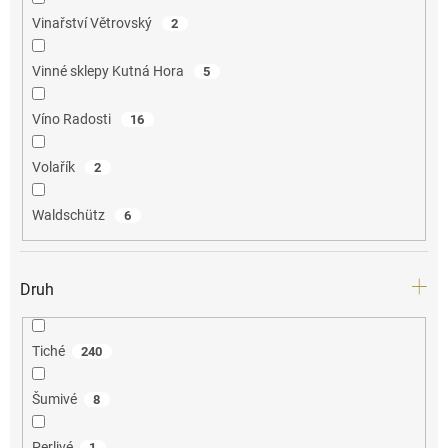
Vinařství Větrovský
2
Vinné sklepy Kutná Hora
5
Víno Radosti
16
Volařík
2
Waldschütz
6
Druh
Tiché
240
Šumivé
8
Perlivé
1