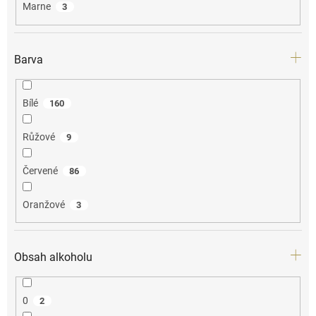
Marne
3
Barva
Bílé
160
Růžové
9
Červené
86
Oranžové
3
Obsah alkoholu
0
2