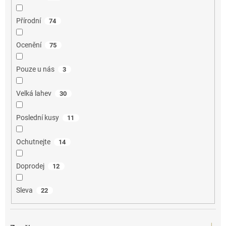
Přírodní
74
Ocenění
75
Pouze u nás
3
Velká lahev
30
Poslední kusy
11
Ochutnejte
14
Doprodej
12
Sleva
22