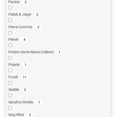
Pacina
3
Piálek & Jäger
2
Pierre Courtois
2
Plenér
4
Podere Sante Marie Colleoni
1
Popela
1
Proidl
11
Sedlák
3
Serafino Rivella
1
Sing Wine
2