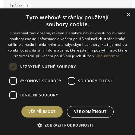
Lužice
1
×
Tyto webové stránky používají
Mikulčice
2
soubory cookie.
K personalizaci obsahu, reklam a analýze návštěvnosti používáme
Mikulov
13
soubory cookie. Informace o vašem používání našich stránek také
sdílíme s našimi reklamními a analytickými partnery, kteří je mohou
Miroslav
1
kombinovat s dalšími informacemi, které jste jim poskytli nebo které
shromáždili při vašem používání jejich služeb.
Více informací
Němčičky
5
NEZBYTNĚ NUTNÉ SOUBORY
Novosedly
4
VÝKONOVÉ SOUBORY
SOUBORY CÍLENÍ
Novosedly na Moravě
1
FUNKČNÍ SOUBORY
Olbrahomice
1
VŠE PŘIJMOUT
VŠE ODMÍTNOUT
Pavlov
2
ZOBRAZIT PODROBNOSTI