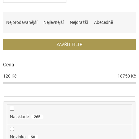
Ř
a
Nejprodávanější
Nejlevnější
Nejdražší
Abecedně
z
e
n
ZAVŘÍT FILTR
í
p
r
Cena
o
d
120
Kč
18750
Kč
u
k
t
ů
Na skladě
265
Novinka
50