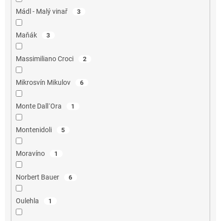
Mádl - Malý vinař
3
Maňák
3
Massimiliano Croci
2
Mikrosvín Mikulov
6
Monte Dall´Ora
1
Montenidoli
5
Moravíno
1
Norbert Bauer
6
Oulehla
1