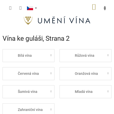
Přejít
NÁKUP
na
obsah
KOŠÍK
Vína ke guláši
, Strana 2
Bílá vína
Růžová vína
Červená vína
Oranžová vína
Šumivá vína
Mladá vína
Zahraniční vína