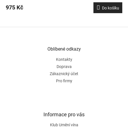
975 Kč
Do košíku
Z
á
p
a
Oblíbené odkazy
t
Kontakty
í
Doprava
Zákaznický účet
Pro firmy
Informace pro vás
Klub Umění vína