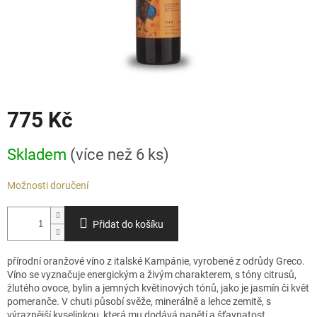
775 Kč
Měrná
Skladem
(více než 6 ks)
cena:
Možnosti doručení
Přidat do košíku
přírodní oranžové víno z italské Kampánie, vyrobené z odrůdy Greco.
Víno se vyznačuje energickým a živým charakterem, s tóny citrusů,
žlutého ovoce, bylin a jemných květinových tónů, jako je jasmín či květ
pomeranče. V chuti působí svěže, minerálně a lehce zemitě, s
výraznější kyselinkou, která mu dodává napětí a šťavnatost.