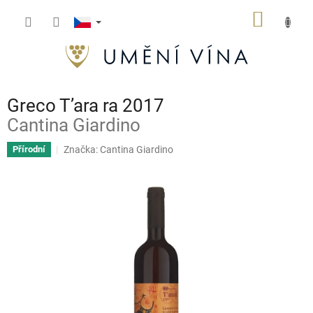
Přejít
NÁKUP
na
obsah
KOŠÍK
Greco T’ara ra 2017
Cantina Giardino
Značka:
Cantina Giardino
Přírodní