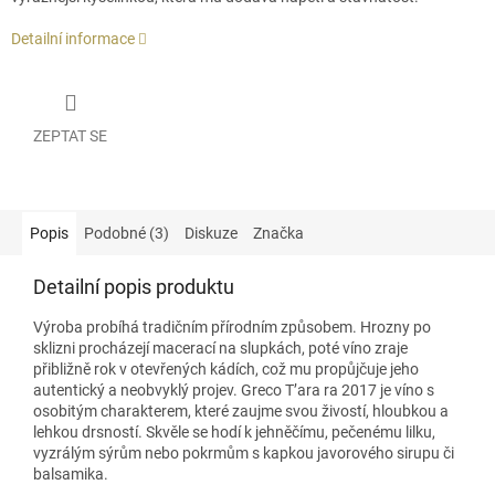
Detailní informace
ZEPTAT SE
Popis
Podobné (3)
Diskuze
Značka
Detailní popis produktu
Výroba probíhá tradičním přírodním způsobem. Hrozny po
sklizni procházejí macerací na slupkách, poté víno zraje
přibližně rok v otevřených kádích, což mu propůjčuje jeho
autentický a neobvyklý projev. Greco T’ara ra 2017 je víno s
osobitým charakterem, které zaujme svou živostí, hloubkou a
lehkou drsností. Skvěle se hodí k jehněčímu, pečenému lilku,
vyzrálým sýrům nebo pokrmům s kapkou javorového sirupu či
balsamika.