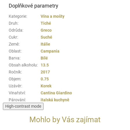
Doplňkové parametry
Kategorie
:
Vína a mošty
Druh
:
Tiché
Odrůda
:
Greco
Cukr
:
Suché
Země
:
Itálie
Oblast
:
Campania
Barva
:
Bílé
Obsah alkoholu
:
13.5
Ročník
:
2017
Objem
:
0.75
Uzávěr
:
Korek
Vinařství
:
Cantina Giardino
Párování
:
italská kuchyně
High-contrast mode
Mohlo by Vás zajímat