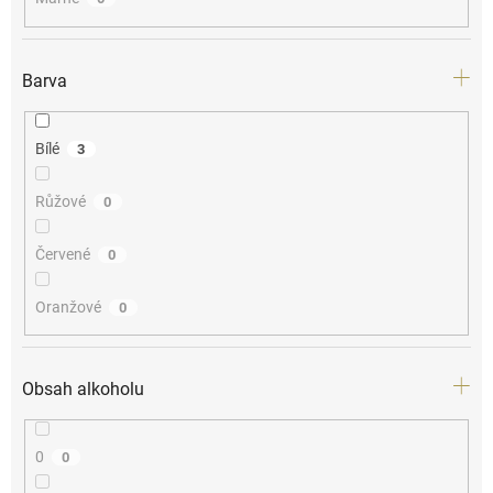
Barva
Bílé
3
Růžové
0
Červené
0
Oranžové
0
Obsah alkoholu
0
0