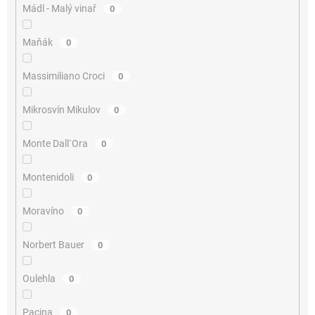
Mádl - Malý vinař
0
Maňák
0
Massimiliano Croci
0
Mikrosvín Mikulov
0
Monte Dall´Ora
0
Montenidoli
0
Moravíno
0
Norbert Bauer
0
Oulehla
0
Pacina
0