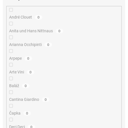
André Clouet
0
Anita und Hans Nittnaus
0
Arianna Occhipinti
0
Arpepe
0
Arte Vini
0
Baláž
0
Cantina Giardino
0
Čapka
0
Deci Deci
0