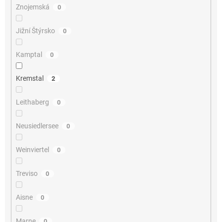
Znojemská
0
Jižní Štýrsko
0
Kamptal
0
Kremstal
2
Leithaberg
0
Neusiedlersee
0
Weinviertel
0
Treviso
0
Aisne
0
Marne
0