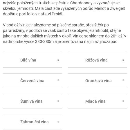
nejvýše položených tratích se pěstuje Chardonnay a vyznačuje se
skvělou jemností. Malá část zde vysazených odrůd Merlot a Zweigelt
doplňuje portfolio vinařství Proidl.
V podloží vinice nalezneme od písečné spraše, přes štěrk po
pararedziny, v podloží se však často také objevuje amfibolit, stejně
jako na mnoha dalších místech v okolí. Vinice se sklonem do 20° leží v
nadmořské výšce 330-380m a je orientována na jih až jihozápad.
Bílá vína
Růžová vína
Červená vína
Oranžová vína
Šumivá vína
Mladá vína
Zahraniční vína