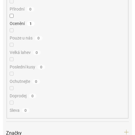
Přírodní
0
Ocenění
1
Pouze u nás
0
Velká lahev
0
Poslední kusy
0
Ochutnejte
0
Doprodej
0
Sleva
0
Značky