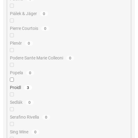
Piálek & Jäger
0
Pierre Courtois
0
Plenér
0
Podere Sante Marie Colleoni
0
Popela
0
Proidl
3
Sedlák
0
Serafino Rivella
0
Sing Wine
0