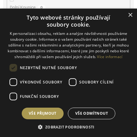
Dolní Kounice
0
×
Tyto webové stránky používají
Farra di Soligo
0
soubory cookie.
K personalizaci obsahu, reklam a analýze návštěvnosti používáme
Horní Bojanovice
0
soubory cookie. Informace o vašem používání našich stránek také
sdílíme s našimi reklamními a analytickými partnery, kteří je mohou
kombinovat s dalšími informacemi, které jste jim poskytli nebo které
Josefov
0
shromáždili při vašem používání jejich služeb.
Více informací
Kačina
0
NEZBYTNĚ NUTNÉ SOUBORY
Klentnice
0
VÝKONOVÉ SOUBORY
SOUBORY CÍLENÍ
Konice
0
FUNKČNÍ SOUBORY
Kurdějov
0
VŠE PŘIJMOUT
VŠE ODMÍTNOUT
Kutná Hora
0
ZOBRAZIT PODROBNOSTI