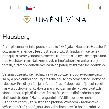
Přejít
NÁKUP
na
obsah
KOŠÍK
Hausberg
První písemná zmínka pochází z roku 1449 jako "Hausberc-Hausberi",
což znamená vinice v bezprostřední blízkosti hradu. Vinice se tak
připojuje severovýchodním směrem k Ehrenfelsu a nyní se rozprostírá
nad Hochäckerem. Nalezneme zde mimořádně rozmanité druhy
terénu, a proto v jednotlivých částech panují velmi rozdílné podmínky.
Většina pozemků se nachází ve výše položené, dobře větrané části.
Ta byla po dlouhou dobu vyhrazena pouze pro zemědělství. Dokonce
i dědeček Proidl by vám jemně, ale důrazně doporučil přijmout raději
kariéru duchovního, kdybyste mu předložili myšlenku pěstovat zde
vinnou révu. Teplejší klima zatím zajišťuje optimální podmínky pro
vinifikaci středně těžkého, elegantního Veltlínského zeleného.
Vzhledem k tomu, že sklizeň zde probíhá vzhledem k nadmořské
výšce poměrně pozdě, jsou vína velmi komplexní a hodná zrání. V