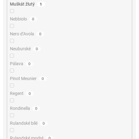
Muškát žlutý
1
Nebbiolo
0
Nero d’Avola
0
Neuburské
0
Pálava
0
Pinot Meunier
0
Regent
0
Rondinella
0
Rulandské bílé
0
Rulandské modré
0