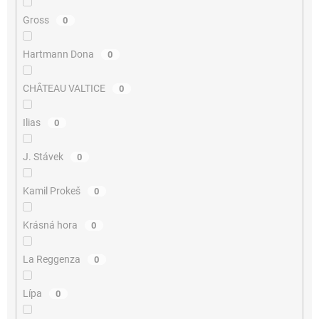
Gross
0
Hartmann Dona
0
CHÂTEAU VALTICE
0
Ilias
0
J. Stávek
0
Kamil Prokeš
0
Krásná hora
0
La Reggenza
0
Lípa
0