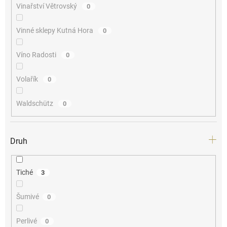
Vinařství Větrovský
0
Vinné sklepy Kutná Hora
0
Víno Radosti
0
Volařík
0
Waldschütz
0
Druh
Tiché
3
Šumivé
0
Perlivé
0