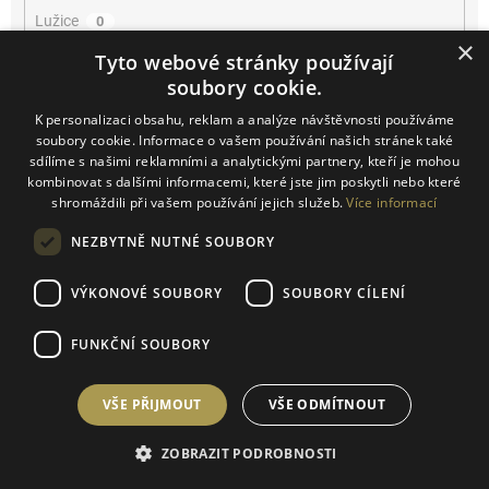
Lužice
0
×
Tyto webové stránky používají
Mikulčice
0
soubory cookie.
K personalizaci obsahu, reklam a analýze návštěvnosti používáme
Mikulov
0
soubory cookie. Informace o vašem používání našich stránek také
sdílíme s našimi reklamními a analytickými partnery, kteří je mohou
Miroslav
0
kombinovat s dalšími informacemi, které jste jim poskytli nebo které
shromáždili při vašem používání jejich služeb.
Více informací
Němčičky
0
NEZBYTNĚ NUTNÉ SOUBORY
Novosedly
0
VÝKONOVÉ SOUBORY
SOUBORY CÍLENÍ
Novosedly na Moravě
0
FUNKČNÍ SOUBORY
Olbrahomice
0
VŠE PŘIJMOUT
VŠE ODMÍTNOUT
Pavlov
0
ZOBRAZIT PODROBNOSTI