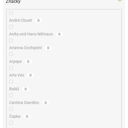
Značky
André Clouet
0
Anita und Hans Nittnaus
0
Arianna Occhipinti
0
Arpepe
0
Arte Vini
0
Baláž
0
Cantina Giardino
0
Čapka
0