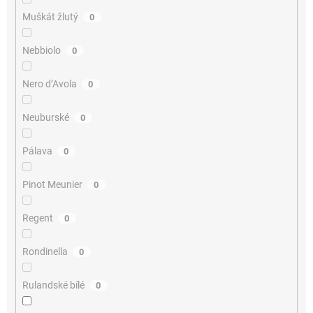
Muškát žlutý
0
Nebbiolo
0
Nero d’Avola
0
Neuburské
0
Pálava
0
Pinot Meunier
0
Regent
0
Rondinella
0
Rulandské bílé
0