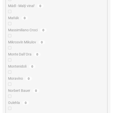
Mádl - Malý vinař
0
Maňák
0
Massimiliano Croci
0
Mikrosvín Mikulov
0
Monte Dall´Ora
0
Montenidoli
0
Moravíno
0
Norbert Bauer
0
Oulehla
0