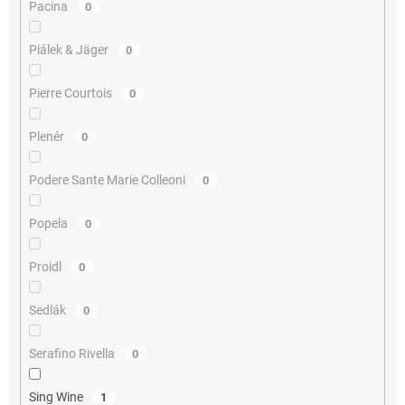
Pacina
0
Piálek & Jäger
0
Pierre Courtois
0
Plenér
0
Podere Sante Marie Colleoni
0
Popela
0
Proidl
0
Sedlák
0
Serafino Rivella
0
Sing Wine
1