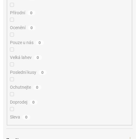
Přírodní
0
Ocenění
0
Pouze u nás
0
Velká lahev
0
Poslední kusy
0
Ochutnejte
0
Doprodej
0
Sleva
0