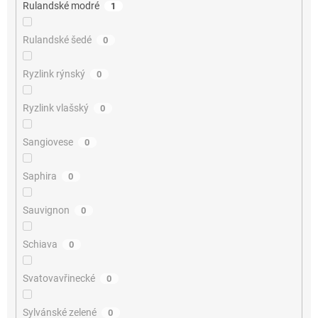
Rulandské modré
1
Rulandské šedé
0
Ryzlink rýnský
0
Ryzlink vlašský
0
Sangiovese
0
Saphira
0
Sauvignon
0
Schiava
0
Svatovavřinecké
0
Sylvánské zelené
0