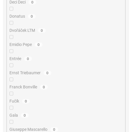
Deci Deci
0
Donatus
0
Dvořáček LTM
0
Emidio Pepe
0
Entrée
0
Ernst Triebaumer
0
Franck Bonville
0
Fučík
0
Gala
0
Giuseppe Mascarello
0