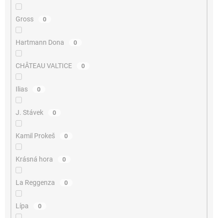
Gross
0
Hartmann Dona
0
CHÂTEAU VALTICE
0
Ilias
0
J. Stávek
0
Kamil Prokeš
0
Krásná hora
0
La Reggenza
0
Lípa
0