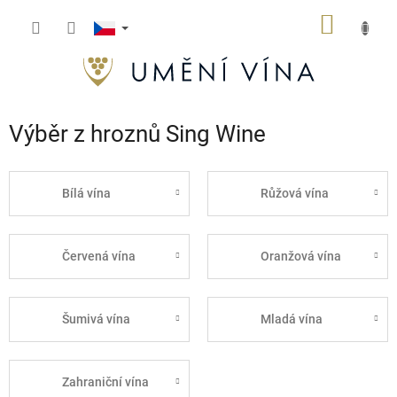
Přejít
NÁKUP
na
obsah
KOŠÍK
Výběr z hroznů Sing Wine
Bílá vína
Růžová vína
Červená vína
Oranžová vína
Šumivá vína
Mladá vína
Zahraniční vína