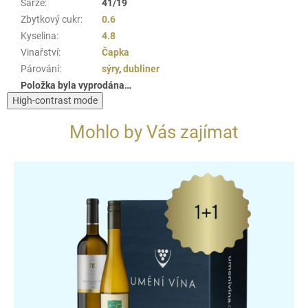
Šarže
:
41/19
Zbytkový cukr
:
0.6
Kyselina
:
4.8
Vinařství
:
Čapka
Párování
:
sýry
,
dubliner
Položka byla vyprodána…
High-contrast mode
Mohlo by Vás zajímat