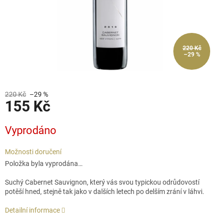
220 Kč
–29 %
220 Kč
–29 %
155 Kč
Měrná
Vyprodáno
cena:
Možnosti doručení
Položka byla vyprodána…
Suchý Cabernet Sauvignon, který vás svou typickou odrůdovostí
potěší hned, stejně tak jako v dalších letech po delším zrání v láhvi.
Detailní informace