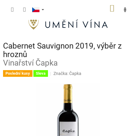
Přejít
NÁKUP
na
obsah
KOŠÍK
Cabernet Sauvignon 2019, výběr z
hroznů
Vinařství Čapka
Značka:
Čapka
Poslední kusy
Sleva