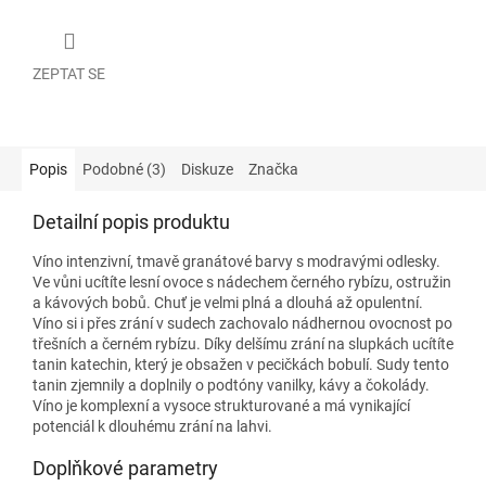
ZEPTAT SE
Popis
Podobné (3)
Diskuze
Značka
Detailní popis produktu
Víno intenzivní, tmavě granátové barvy s modravými odlesky.
Ve vůni ucítíte lesní ovoce s nádechem černého rybízu, ostružin
a kávových bobů. Chuť je velmi plná a dlouhá až opulentní.
Víno si i přes zrání v sudech zachovalo nádhernou ovocnost po
třešních a černém rybízu. Díky delšímu zrání na slupkách ucítíte
tanin katechin, který je obsažen v pecičkách bobulí. Sudy tento
tanin zjemnily a doplnily o podtóny vanilky, kávy a čokolády.
Víno je komplexní a vysoce strukturované a má vynikající
potenciál k dlouhému zrání na lahvi.
Doplňkové parametry