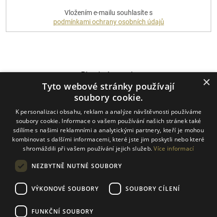
PŘIHLÁSIT
Vložením e-mailu souhlasíte s
SE
podmínkami ochrany osobních údajů
Platební metody
×
Tyto webové stránky používají
soubory cookie.
K personalizaci obsahu, reklam a analýze návštěvnosti používáme
Dopravci
soubory cookie. Informace o vašem používání našich stránek také
sdílíme s našimi reklamními a analytickými partnery, kteří je mohou
kombinovat s dalšími informacemi, které jste jim poskytli nebo které
shromáždili při vašem používání jejich služeb.
Více informací
NEZBYTNĚ NUTNÉ SOUBORY
VÝKONOVÉ SOUBORY
SOUBORY CÍLENÍ
FUNKČNÍ SOUBORY
Vytvořil Shoptet