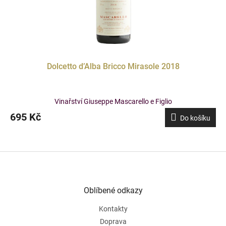
Dolcetto d’Alba Bricco Mirasole 2018
Vinařství Giuseppe Mascarello e Figlio
695 Kč
Do košíku
Z
á
p
a
Oblíbené odkazy
t
Kontakty
í
Doprava