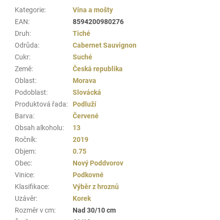
Kategorie
:
Vína a mošty
EAN
:
8594200980276
Druh
:
Tiché
Odrůda
:
Cabernet Sauvignon
Cukr
:
Suché
Země
:
Česká republika
Oblast
:
Morava
Podoblast
:
Slovácká
Produktová řada
:
Podluží
Barva
:
Červené
Obsah alkoholu
:
13
Ročník
:
2019
Objem
:
0.75
Obec
:
Nový Poddvorov
Vinice
:
Podkovné
Klasifikace
:
Výběr z hroznů
Uzávěr
:
Korek
Rozměr v cm
:
Nad 30/10 cm