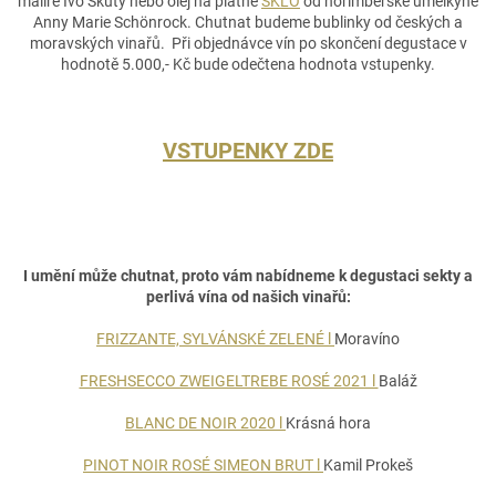
malíře
Ivo Škuty nebo olej na plátně
SKLO
od
norimberské umělkyně
Anny Marie
Schönrock
. Chutnat budeme bublinky od českých a
moravských vinařů.
Při objednávce vín po skončení degustace v
hodnotě 5.000,- Kč bude odečtena hodnota vstupenky.
VSTUPENKY ZDE
I umění může chutnat, proto vám nabídneme k degustaci sekty a
perlivá vína od našich vinařů:
FRIZZANTE, SYLVÁNSKÉ ZELENÉ l
Moravíno
FRESHSECCO ZWEIGELTREBE ROSÉ 2021 l
Baláž
BLANC DE NOIR 2020 l
Krásná hora
PINOT NOIR ROSÉ SIMEON BRUT l
Kamil Prokeš