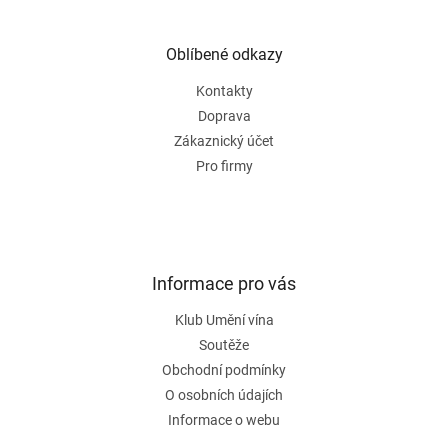
á
p
a
Oblíbené odkazy
t
Kontakty
í
Doprava
Zákaznický účet
Pro firmy
Informace pro vás
Klub Umění vína
Soutěže
Obchodní podmínky
O osobních údajích
Informace o webu