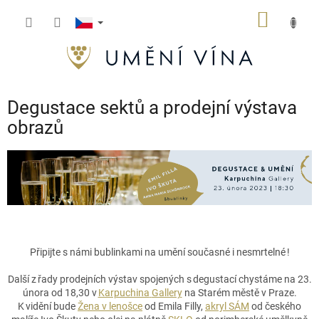
Přejít
NÁKUP
na
obsah
KOŠÍK
Degustace sektů a prodejní výstava
obrazů
Připijte s námi bublinkami na
umění současné i nesmrtelné
!
Další z řady prodejních výstav spojených s degustací chystáme na 23.
února od 18,30 v
Karpuchina
Gallery
na Starém městě v Praze.
K vidění bude
Žena v lenošce
od Emila Filly,
akryl SÁM
od
českého