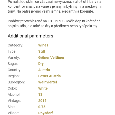
Po nalití do sklenice vás zaujme výrazná, zlatožlutá barva a
koncentrovaná, plná vůně s jemnými bylinnými a medovými
tóny. Na patře je víno velmi jemné, elegantní a kořenité.
Podávejte vychlazené na 10–12 °C. Skvěle doplní kořeněná
asijská jídla, ale také saláty a předkrmy nebo rybí pokrmy.
Additional parameters
Category
:
Wines
Type
:
Still
Variety
:
Grüner Veltliner
Sugar
:
Dry
Country
:
Austria
Region
:
Lower Austria
Subregion
:
Weinviertel
Color
:
White
Alcohol
:
13
Vintage
:
2015
Size
:
0.75
Village
:
Poysdorf