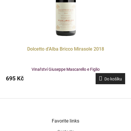
Dolcetto d’Alba Bricco Mirasole 2018
Vinařství Giuseppe Mascarello e Figlio
695 Kč
Do košíku
F
o
o
t
Favorite links
e