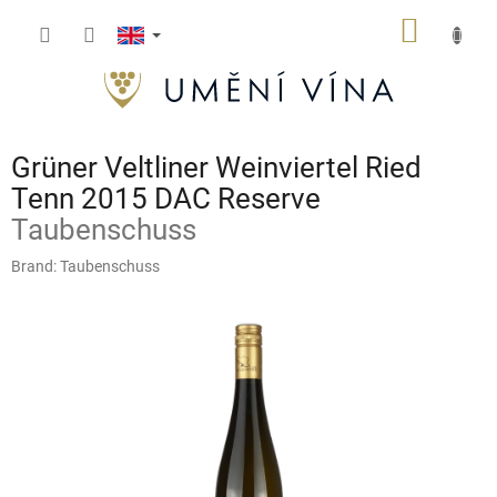
Skip
SHOPP
to
content
CART
Grüner Veltliner Weinviertel Ried
Tenn 2015 DAC Reserve
Taubenschuss
Brand:
Taubenschuss