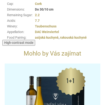
Cap
:
Cork
Dimensions
:
Do 30/10 cm
Remaining Sugar
:
2.2
Acids
:
7.7
Winery
:
Taubenschuss
Appellation
:
DAC Weinviertel
Food Pairing
:
asijská kuchyně
,
rakouská kuchyně
High-contrast mode
Mohlo by Vás zajímat