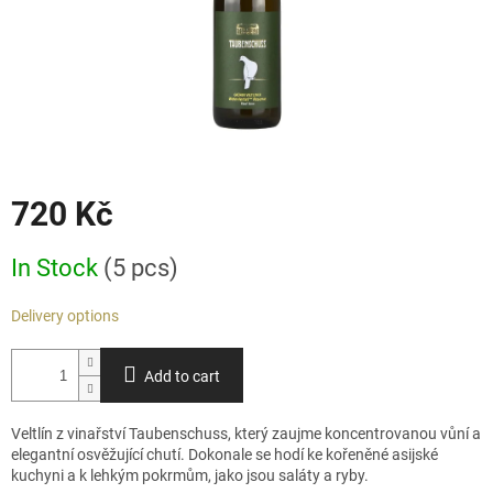
720 Kč
Measure
In Stock
(5 pcs)
price:
Delivery options
Add to cart
Veltlín z vinařství
Taubenschuss
, který zaujme koncentrovanou vůní a
elegantní osvěžující chutí. Dokonale se hodí ke kořeněné asijské
kuchyni a k lehkým pokrmům, jako jsou saláty a ryby.