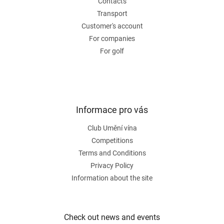
Contacts
r
Transport
Customer's account
For companies
For golf
Informace pro vás
Club Umění vína
Competitions
Terms and Conditions
Privacy Policy
Information about the site
Check out news and events