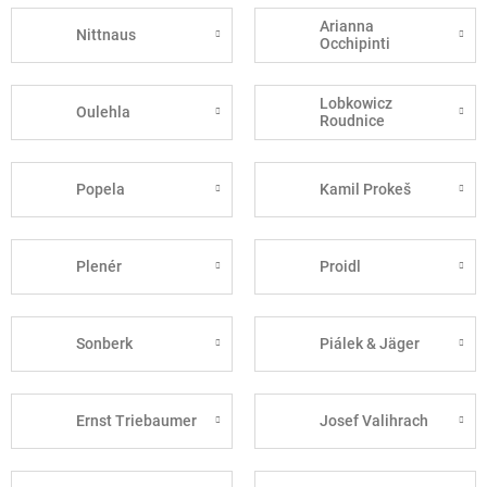
Arianna
Nittnaus
Occhipinti
Lobkowicz
Oulehla
Roudnice
Popela
Kamil Prokeš
Plenér
Proidl
Sonberk
Piálek & Jäger
Ernst Triebaumer
Josef Valihrach