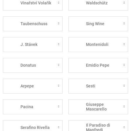
Vinařství Volařík
Waldschütz
Taubenschuss
Sing Wine
J. Stávek
Montenidoli
Donatus
Emidio Pepe
Arpepe
Sesti
Giuseppe
Pacina
Mascarello
Il Paradiso di
Serafino Rivella
Manfredi