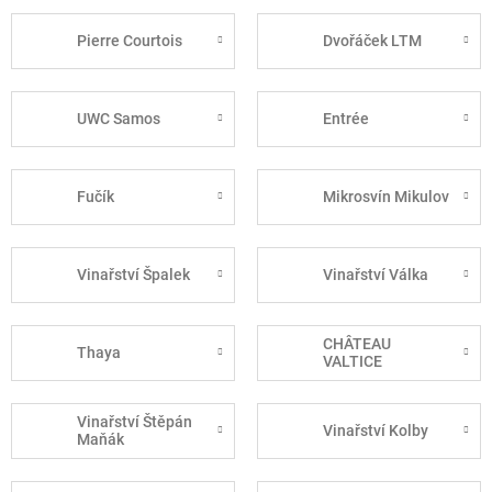
Pierre Courtois
Dvořáček LTM
UWC Samos
Entrée
Fučík
Mikrosvín Mikulov
Vinařství Špalek
Vinařství Válka
CHÂTEAU
Thaya
VALTICE
Vinařství Štěpán
Vinařství Kolby
Maňák