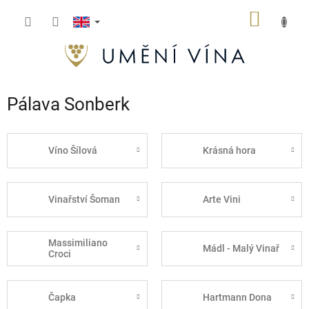
Skip
SHOPP
to
content
CART
Pálava Sonberk
Víno Šílová
Krásná hora
Vinařství Šoman
Arte Vini
Massimiliano
Mádl - Malý Vinař
Croci
Čapka
Hartmann Dona