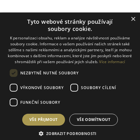
Payment methods
×
Tyto webové stránky používají
soubory cookie.
K personalizaci obsahu, reklam a analýze návštěvnosti používáme
Carriers + own transport around Prague
soubory cookie. Informace o vašem používání našich stránek také
sdílíme s našimi reklamními a analytickými partnery, kteří je mohou
kombinovat s dalšími informacemi, které jste jim poskytli nebo které
shromáždili při vašem používání jejich služeb.
Více informací
NEZBYTNĚ NUTNÉ SOUBORY
VÝKONOVÉ SOUBORY
SOUBORY CÍLENÍ
FUNKČNÍ SOUBORY
Created by Shoptet
VŠE PŘIJMOUT
VŠE ODMÍTNOUT
Copyright 2026
Umění vína
. All rights reserved.
Edit cookie
settings
ZOBRAZIT PODROBNOSTI