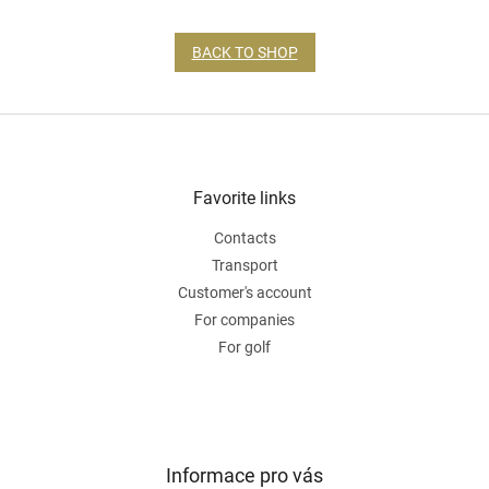
BACK TO SHOP
F
o
o
t
Favorite links
e
Contacts
r
Transport
Customer's account
For companies
For golf
Informace pro vás