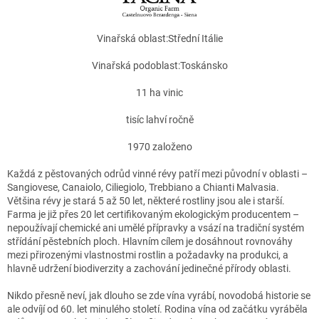
Vinařská oblast:
Střední Itálie
Vinařská podoblast:
Toskánsko
11
ha vinic
tisíc lahví ročně
1970
založeno
Každá z pěstovaných odrůd vinné révy patří mezi původní v oblasti –
Sangiovese, Canaiolo, Ciliegiolo, Trebbiano a Chianti Malvasia.
Většina révy je stará 5 až 50 let, některé rostliny jsou ale i starší.
Farma je již přes 20 let certifikovaným ekologickým producentem –
nepoužívají chemické ani umělé přípravky a vsází na tradiční systém
střídání pěstebních ploch. Hlavním cílem je dosáhnout rovnováhy
mezi přirozenými vlastnostmi rostlin a požadavky na produkci, a
hlavně udržení biodiverzity a zachování jedinečné přírody oblasti.
Nikdo přesně neví, jak dlouho se zde vína vyrábí, novodobá historie se
ale odvíjí od 60. let minulého století. Rodina vína od začátku vyráběla