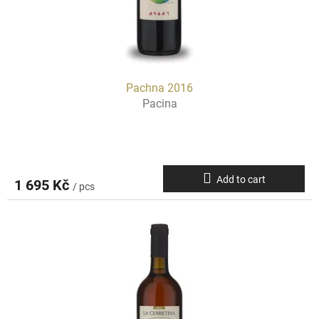
u
c
t
s
Pachna 2016
Pacina
Add to cart
1 695 Kč
/ pcs