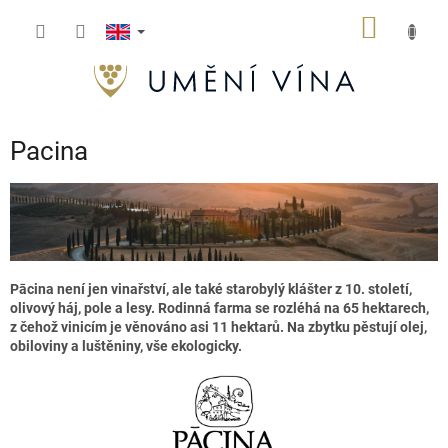
Skip
SHOPP
to
content
CART
Pacina
Pācina není jen vinařství, ale také starobylý klášter z 10. století,
olivový háj, pole a lesy. Rodinná farma se rozléhá na 65 hektarech,
z čehož vinicím je věnováno asi 11 hektarů. Na zbytku pěstují olej,
obiloviny a luštěniny, vše ekologicky.