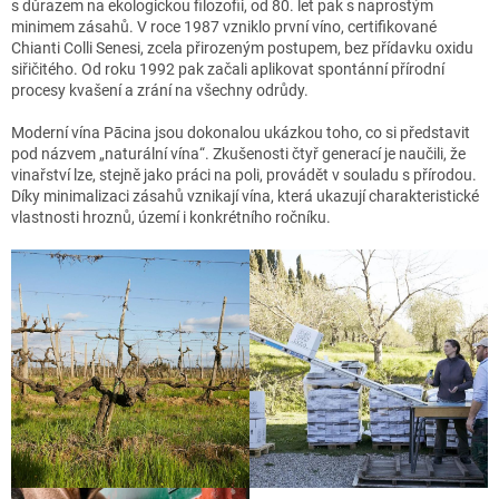
s důrazem na ekologickou filozofii, od 80. let pak s naprostým
minimem zásahů. V roce 1987 vzniklo první víno, certifikované
Chianti Colli Senesi, zcela přirozeným postupem, bez přídavku oxidu
siřičitého. Od roku 1992 pak začali aplikovat spontánní přírodní
procesy kvašení a zrání na všechny odrůdy.
Moderní vína Pācina jsou dokonalou ukázkou toho, co si představit
pod názvem „naturální vína“. Zkušenosti čtyř generací je naučili, že
vinařství lze, stejně jako práci na poli, provádět v souladu s přírodou.
Díky minimalizaci zásahů vznikají vína, která ukazují charakteristické
vlastnosti hroznů, území i konkrétního ročníku.