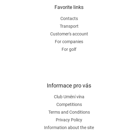
n
t
Favorite links
g
e
c
Contacts
r
o
n
Transport
t
Customer's account
r
For companies
o
For golf
l
s
Informace pro vás
Club Umění vína
Competitions
Terms and Conditions
Privacy Policy
Information about the site