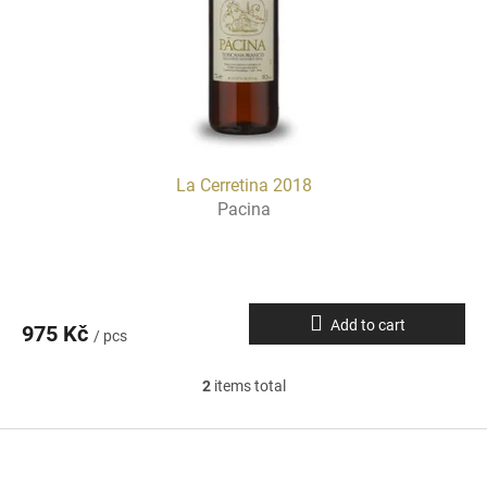
La Cerretina 2018
Pacina
Add to cart
975 Kč
/ pcs
2
items total
L
i
s
F
t
o
i
o