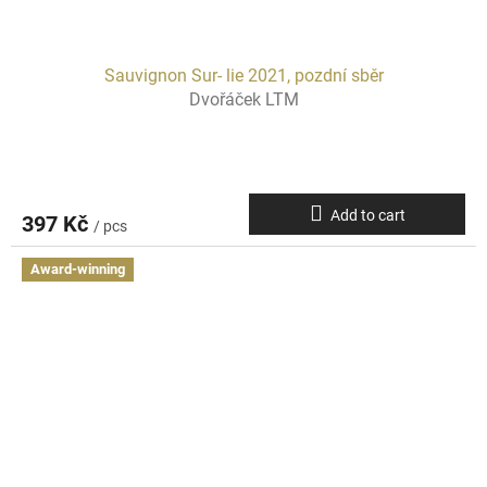
Sauvignon Sur- lie 2021, pozdní sběr
Dvořáček LTM
Add to cart
397 Kč
/ pcs
Award-winning