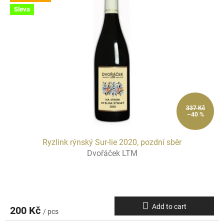
s
i
Sleva
t
n
o
g
f
p
r
o
d
u
c
t
337 Kč
–40 %
s
Ryzlink rýnský Sur-lie 2020, pozdní sběr
Dvořáček LTM
Add to cart
200 Kč
/ pcs