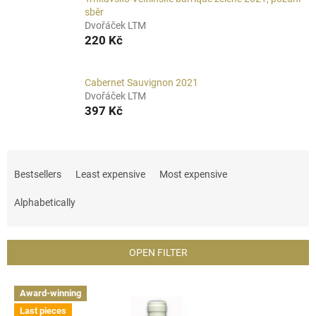
sběr
Dvořáček LTM
220 Kč
Cabernet Sauvignon 2021
Dvořáček LTM
397 Kč
P
r
Bestsellers
Least expensive
Most expensive
o
d
Alphabetically
u
c
t
OPEN FILTER
s
o
L
Award-winning
r
i
t
Last pieces