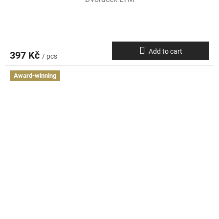
Add to cart
397 Kč
/ pcs
Award-winning