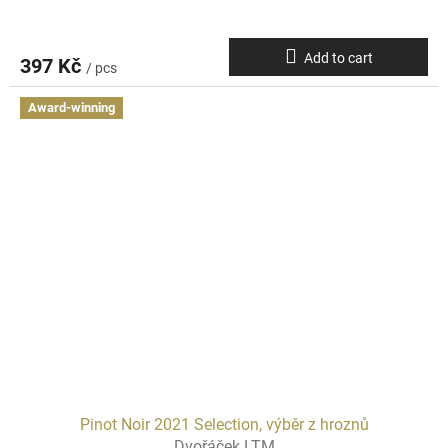
Add to cart
397 Kč
/ pcs
Award-winning
Pinot Noir 2021 Selection, výběr z hroznů
Dvořáček LTM