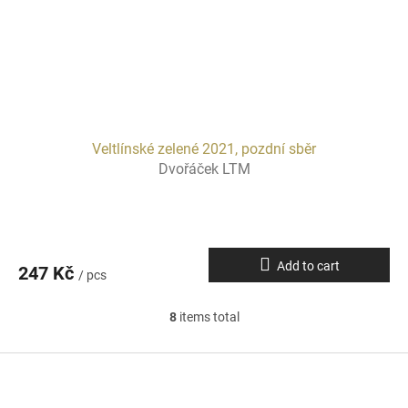
Veltlínské zelené 2021, pozdní sběr
Dvořáček LTM
Add to cart
247 Kč
/ pcs
8
items total
L
i
s
F
t
o
i
o