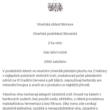
Vinařská oblast:
Morava
Vinařská podoblast:
Slovácká
2
ha vinic
tisíc lahví ročně
2000
založeno
V posledních letech ve vinařství zmenšili pěstební plochu na 2 hektary
v nejlepších polohách viničních tratí, zredukovali počet pěstebních
odrůd na tři tradiční červené a pět bílých, nepoužívají herbicidy ani
minerální hnojiva a snaží se o produkci co nejbližší přírodě.
Všechna vína nechávají alespoň částečně zrát i kvasit na kalech v
barikových sudech, bez použití oxidu siřičitého, s cíleně provedenou
malolaktickou fermentací a bez filtrace. Díky tomu zde vznikají
skutečně jedinečná, osobitá a nenapodobitelná vína, zásadně s