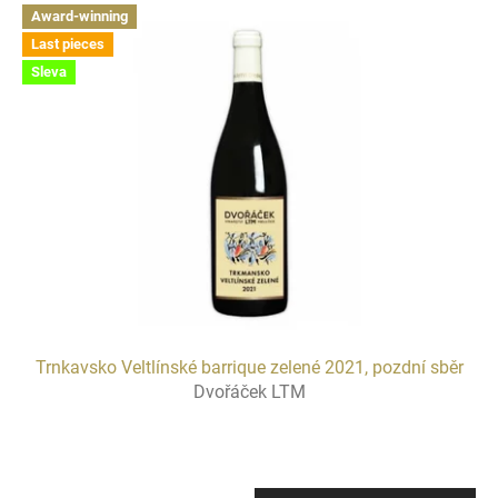
Award-winning
Last pieces
Sleva
Trnkavsko Veltlínské barrique zelené 2021, pozdní sběr
Dvořáček LTM