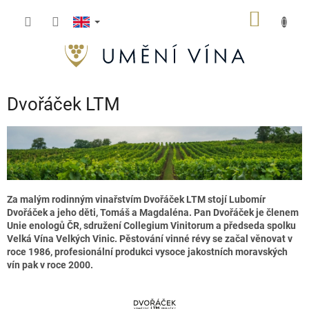
Skip
SHOPP
to
content
CART
Dvořáček LTM
Za malým rodinným vinařstvím Dvořáček LTM stojí Lubomír
Dvořáček a jeho děti, Tomáš a Magdaléna. Pan Dvořáček je členem
Unie enologů ČR, sdružení Collegium Vinitorum a předseda spolku
Velká Vína Velkých Vinic. Pěstování vinné révy se začal věnovat v
roce 1986, profesionální produkci vysoce jakostních moravských
vín pak v roce 2000.