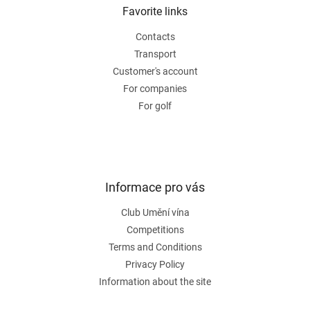
n
t
Favorite links
g
e
c
Contacts
r
o
n
Transport
t
Customer's account
r
For companies
o
For golf
l
s
Informace pro vás
Club Umění vína
Competitions
Terms and Conditions
Privacy Policy
Information about the site