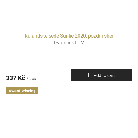
Rulandské šedé Sur-lie 2020, pozdní sběr
Dvořáček LTM
Add to cart
337 Kč
/ pcs
Award-winning