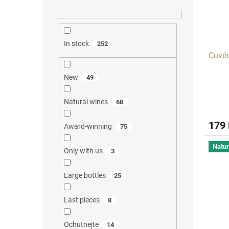
In stock
252
Cuvé
New
49
Natural wines
68
179
Award-winning
75
Natur
Only with us
3
Large bottles
25
Last pieces
8
Ochutnejte
14