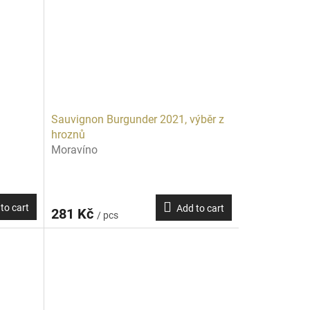
Sauvignon Burgunder 2021, výběr z
hroznů
Moravíno
to cart
Add to cart
281 Kč
/ pcs