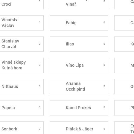
Č
Croci
Vinař
Vinařství
Fabig
G
Václav
Stanislav
Ilias
K
Charvát
Vinné sklepy
Víno Lípa
M
Kutná hora
Arianna
Nittnaus
O
Occhipinti
Popela
Kamil Prokeš
P
E
Sonberk
Piálek & Jäger
T