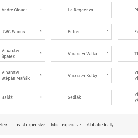
André Clouet
La Reggenza
P
UWC Samos
Entrée
F
Vinařství
Vinařství Válka
T
Špalek
Vinařství
V
Vinařství Kolby
Štěpán Maňák
V
V
Baláž
Sedlák
V
llers
Least expensive
Most expensive
Alphabetically