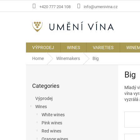
Skip
+420 777 204 108
info@umenivina.cz
to
content
VÝPRODEJ
WINES
VARIETIES
WINE
Home
Winemakers
Big
S
Big
i
Skip
d
Categories
categories
Mladý v
e
vína vyr
b
Výprodej
vyzrálá 
a
Wines
r
White wines
Pink wines
Red wines
Orange wines