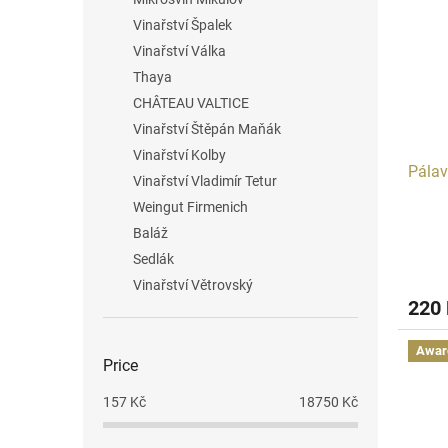
Vinařství Špalek
Vinařství Válka
Thaya
CHÂTEAU VALTICE
Vinařství Štěpán Maňák
Vinařství Kolby
Pálav
Vinařství Vladimír Tetur
Weingut Firmenich
Baláž
Sedlák
Vinařství Větrovský
220
Awar
Price
157
Kč
18750
Kč