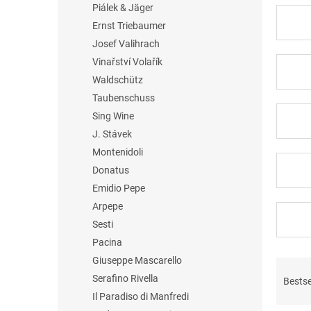
Piálek & Jäger
Ernst Triebaumer
Josef Valihrach
Vinařství Volařík
Waldschütz
Taubenschuss
Sing Wine
J. Stávek
Montenidoli
Donatus
Emidio Pepe
Arpepe
Sesti
Pacina
Giuseppe Mascarello
P
r
Serafino Rivella
Bestse
o
Il Paradiso di Manfredi
d