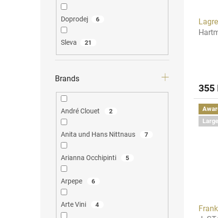
Doprodej
6
Lagre
Hart
Sleva
21
Brands
355
Awar
André Clouet
2
Large
Anita und Hans Nittnaus
7
Arianna Occhipinti
5
Arpepe
6
Arte Vini
4
Fran