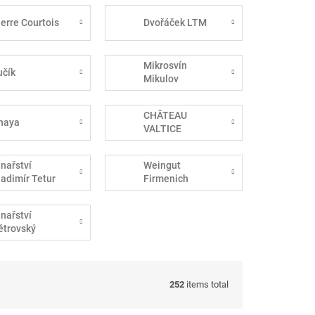
ierre Courtois
Dvořáček LTM
Mikrosvín
učík
Mikulov
CHÂTEAU
haya
VALTICE
inařství
Weingut
ladimír Tetur
Firmenich
inařství
ětrovský
252
items total