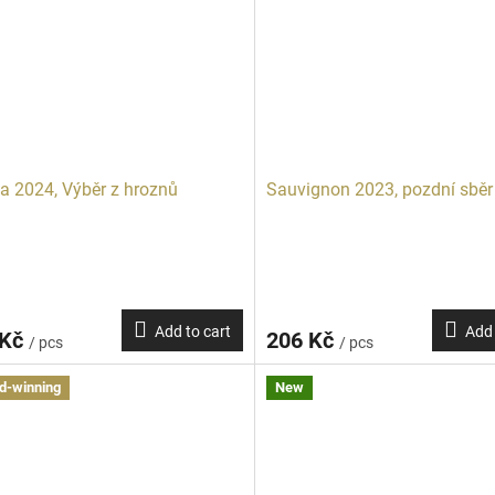
a 2024, Výběr z hroznů
Sauvignon 2023, pozdní sběr
Add to cart
Add 
 Kč
206 Kč
/ pcs
/ pcs
d-winning
New