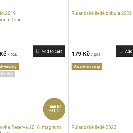
in 2019
Rulandské šedé bobule 2022
mann Dona
Add to cart
Add 
 Kč
179 Kč
/ pcs
/ pcs
d-winning
Award-winning
 bottles
1 888 Kč
–31 %
kovka Reserva 2018, magnum
Rulandské šedé 2023