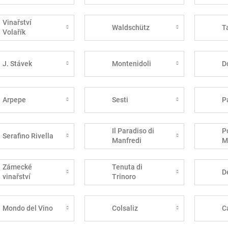
Vinařství
Waldschütz
T
Volařík
J. Stávek
Montenidoli
D
Arpepe
Sesti
P
Il Paradiso di
P
Serafino Rivella
Manfredi
M
Zámecké
Tenuta di
D
vinařství
Trinoro
Bzenec
Mondo del Vino
Colsaliz
C