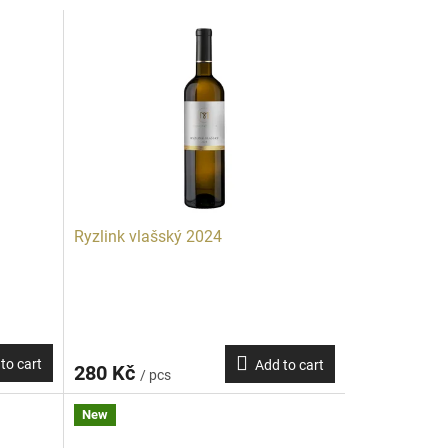
Ryzlink vlašský 2024
to cart
Add to cart
280 Kč
/ pcs
New