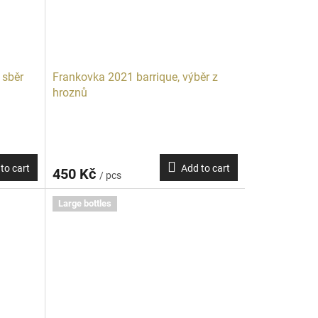
 sběr
Frankovka 2021 barrique, výběr z
hroznů
to cart
Add to cart
450 Kč
/ pcs
Large bottles