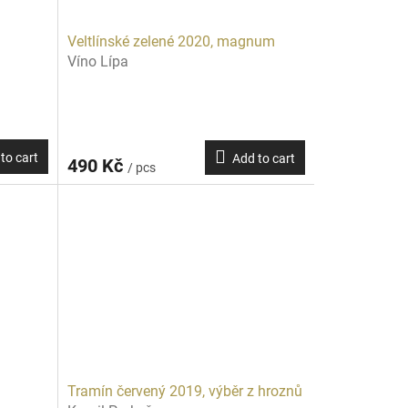
Veltlínské zelené 2020, magnum
Víno Lípa
to cart
Add to cart
490 Kč
/ pcs
Tramín červený 2019, výběr z hroznů