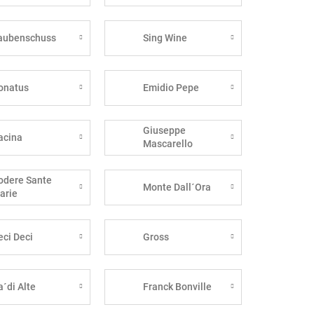
aubenschuss
Sing Wine
onatus
Emidio Pepe
Giuseppe
acina
Mascarello
odere Sante
Monte Dall´Ora
arie
eci Deci
Gross
a´di Alte
Franck Bonville