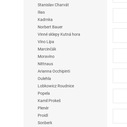
Stanislav Charvát
Ilias
Kadrnka
Norbert Bauer
Vinné sklepy Kutná hora
Víno Lípa
Marcinčák
Moravíno
Nittnaus
Arianna Occhipinti
Oulehla
Lobkowicz Roudnice
Popela
Kamil Prokeš
Plenér
Proidl
Sonberk