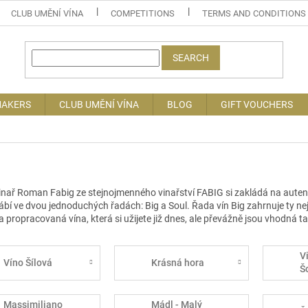
CLUB UMĚNÍ VÍNA
COMPETITIONS
TERMS AND CONDITIONS
SEARCH
MAKERS
CLUB UMĚNÍ VÍNA
BLOG
GIFT VOUCHERS
inař Roman Fabig ze stejnojmenného vinařství FABIG si zakládá na autenti
ábí ve dvou jednoduchých řadách: Big a Soul. Řada vín Big zahrnuje ty nej
a propracovaná vína, která si užijete již dnes, ale převážně jsou vhodná ta
V
Víno Šílová
Krásná hora
Š
Massimiliano
Mádl - Malý