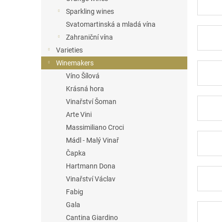
Sparkling wines
Svatomartinská a mladá vína
Zahraniční vína
Varieties
Winemakers
Víno Šílová
Krásná hora
Vinařství Šoman
Arte Vini
Massimiliano Croci
Mádl - Malý Vinař
Čapka
Hartmann Dona
Vinařství Václav
Fabig
Gala
Cantina Giardino