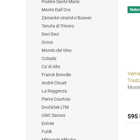
Podere Sante Marie
L
u
Natur
Monte Dall´Ora
i
c
Zámecké vinařství Bzenec
s
t
t
s
Tenuta di Trinoro
o
o
Deci Deci
f
r
Gross
p
t
Mondo del Vino
r
i
Colsaliz
o
n
Ca´di Alte
d
g
Verna
u
Franck Bonville
Tradi
c
André Clouet
Monte
t
La Reggenza
s
Pierre Courtois
Dvořáček LTM
595
UWC Samos
Entrée
Fučík
Mikrosvín Mikulov