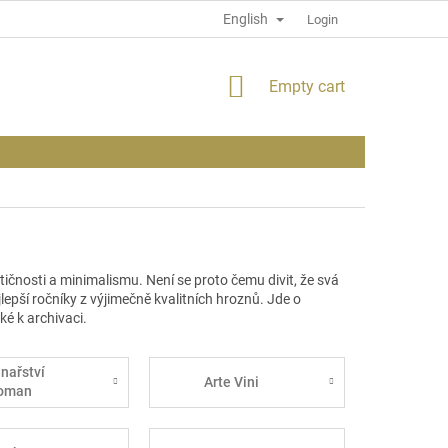
English
PRIVACY POLICY
INFORMATION ABOUT THE SITE
Login
SHOPPING
Empty cart
CART
čnosti a minimalismu. Není se proto čemu divit, že svá
lepší ročníky z výjimečně kvalitních hroznů. Jde o
ké k archivaci.
inařství
Arte Vini
oman