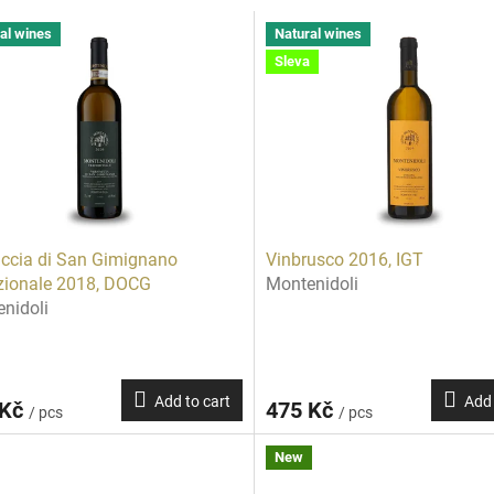
al wines
Natural wines
Sleva
ccia di San Gimignano
Vinbrusco 2016, IGT
zionale 2018, DOCG
Montenidoli
nidoli
Add to cart
Add 
 Kč
475 Kč
/ pcs
/ pcs
New