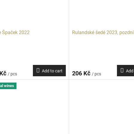
e Špaček 2022
Rulandské šedé 2023, pozdní
Add to cart
Add 
 Kč
206 Kč
/ pcs
/ pcs
al wines