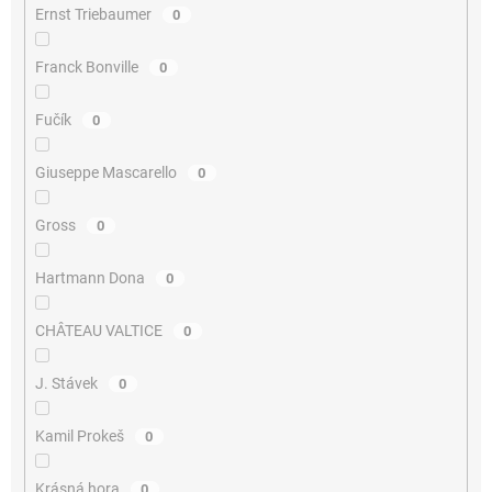
Ernst Triebaumer
0
Franck Bonville
0
Fučík
0
Giuseppe Mascarello
0
Gross
0
Hartmann Dona
0
CHÂTEAU VALTICE
0
J. Stávek
0
Kamil Prokeš
0
Krásná hora
0