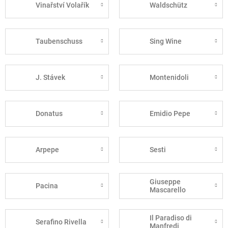
Vinařství Volařík
Waldschütz
Taubenschuss
Sing Wine
J. Stávek
Montenidoli
Donatus
Emidio Pepe
Arpepe
Sesti
Giuseppe
Pacina
Mascarello
Il Paradiso di
Serafino Rivella
Manfredi