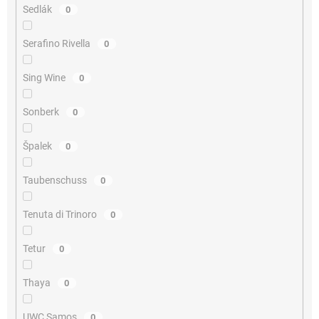
Sedlák
0
Serafino Rivella
0
Sing Wine
0
Sonberk
0
Špalek
0
Taubenschuss
0
Tenuta di Trinoro
0
Tetur
0
Thaya
0
UWC Samos
0