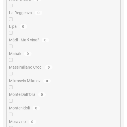
La Reggenza
0
Lípa
0
Mádl - Malý vinař
0
Maňák
0
Massimiliano Croci
0
Mikrosvín Mikulov
0
Monte Dall´Ora
0
Montenidoli
0
Moravíno
0