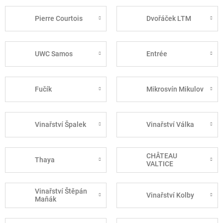
Pierre Courtois
Dvořáček LTM
UWC Samos
Entrée
Fučík
Mikrosvín Mikulov
Vinařství Špalek
Vinařství Válka
CHÂTEAU
Thaya
VALTICE
Vinařství Štěpán
Vinařství Kolby
Maňák