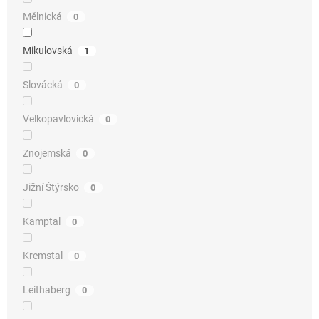
Mělnická
0
Mikulovská
1
Slovácká
0
Velkopavlovická
0
Znojemská
0
Jižní Štýrsko
0
Kamptal
0
Kremstal
0
Leithaberg
0