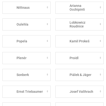
Arianna
Nittnaus
Occhipinti
Lobkowicz
Oulehla
Roudnice
Popela
Kamil Prokeš
Plenér
Proidl
Sonberk
Piálek & Jäger
Ernst Triebaumer
Josef Valihrach