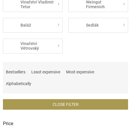
Vinařství Vladimír
Weingut
Tetur
Firmenich
Baláž
Sedlák
Vinařství
Větrovský
P
r
Bestsellers
Least expensive
Most expensive
o
d
Alphabetically
u
c
t
CLOSE FILTER
s
o
r
Price
t