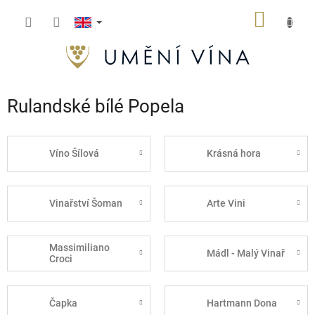
Skip
SHOPP
to
content
CART
Rulandské bílé Popela
Víno Šílová
Krásná hora
Vinařství Šoman
Arte Vini
Massimiliano
Mádl - Malý Vinař
Croci
Čapka
Hartmann Dona