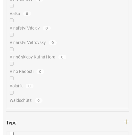
Válka
0
Vinařství Václav
0
Vinařství Větrovský
0
Vinné sklepy Kutná Hora
0
Víno Radosti
0
Volařík
0
Waldschütz
0
Type