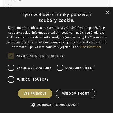
12.5
0
×
13
1
Tyto webové stránky používají
soubory cookie.
13.5
0
K personalizaci obsahu, reklam a analýze návštěvnosti používáme
soubory cookie. Informace o vašem používání našich stránek také
14
0
sdílíme s našimi reklamními a analytickými partnery, kteří je mohou
kombinovat s dalšími informacemi, které jste jim poskytli nebo které
shromáždili při vašem používání jejich služeb.
Více informací
14.2
0
NEZBYTNĚ NUTNÉ SOUBORY
14.5
0
VÝKONOVÉ SOUBORY
SOUBORY CÍLENÍ
15
0
FUNKČNÍ SOUBORY
16
0
VŠE PŘIJMOUT
VŠE ODMÍTNOUT
16.5
0
ZOBRAZIT PODROBNOSTI
17
0