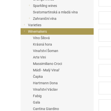
Sparkling wines
Svatomartinská a mladá vína
Zahraniční vína
Varieties
Winemakers
Víno Šílová
Krásná hora
Vinařství Šoman
Arte Vini
Massimiliano Croci
Mádl - Malý Vinař
Čapka
Hartmann Dona
Vinařství Václav
Fabig
Gala
Cantina Giardino