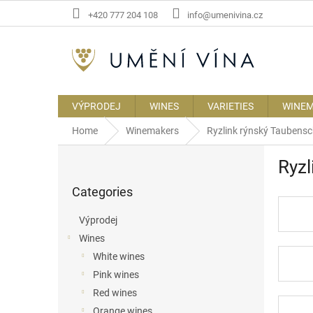
Skip
+420 777 204 108
info@umenivina.cz
to
content
VÝPRODEJ
WINES
VARIETIES
WINE
Home
Winemakers
Ryzlink rýnský Taubens
S
Ryzl
i
Skip
d
Categories
categories
e
b
Výprodej
a
Wines
r
White wines
Pink wines
Red wines
Orange wines