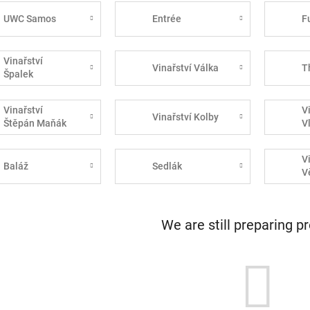
UWC Samos
Entrée
F
Vinařství
Vinařství Válka
T
Špalek
Vinařství
V
Vinařství Kolby
Štěpán Maňák
V
V
Baláž
Sedlák
V
We are still preparing p