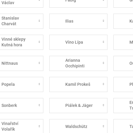
Václav
Stanislav
Ilias
K
Charvát
Vinné sklepy
Víno Lípa
M
Kutná hora
Arianna
Nittnaus
O
Occhipinti
Popela
Kamil Prokeš
P
E
Sonberk
Piálek & Jäger
T
Vinařství
Waldschütz
T
Volařík