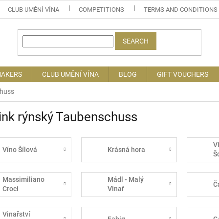
CLUB UMĚNÍ VÍNA
COMPETITIONS
TERMS AND CONDITIONS
SEARCH
MAKERS
CLUB UMĚNÍ VÍNA
BLOG
GIFT VOUCHERS
chuss
ink rýnský Taubenschuss
V
Víno Šílová
Krásná hora
Š
Massimiliano
Mádl - Malý
Č
Croci
Vinař
Vinařství
Fabig
G