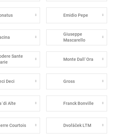
onatus
Emidio Pepe
Giuseppe
acina
Mascarello
odere Sante
Monte Dall´Ora
arie
eci Deci
Gross
a´di Alte
Franck Bonville
ierre Courtois
Dvořáček LTM