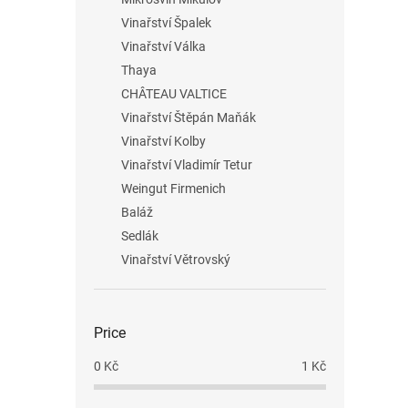
Vinařství Špalek
Vinařství Válka
Thaya
CHÂTEAU VALTICE
Vinařství Štěpán Maňák
Vinařství Kolby
Vinařství Vladimír Tetur
Weingut Firmenich
Baláž
Sedlák
Vinařství Větrovský
Price
0
Kč
1
Kč