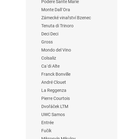
Podere Sante Marie
Monte Dall´Ora
Zámecké vinařství Bzenec
Tenuta di Trinoro
Deci Deci
Gross
Mondo del Vino
Colsaliz
Ca´di Alte
Franck Bonville
André Clouet
La Reggenza
Pierre Courtois
Dvořáček LTM
UWC Samos
Entrée
Fučík
Mikrosvín Mikulov