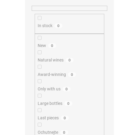
In stock
0
New
0
Natural wines
0
Award-winning
0
Only with us
0
Large bottles
0
Last pieces
0
Ochutnejte
0