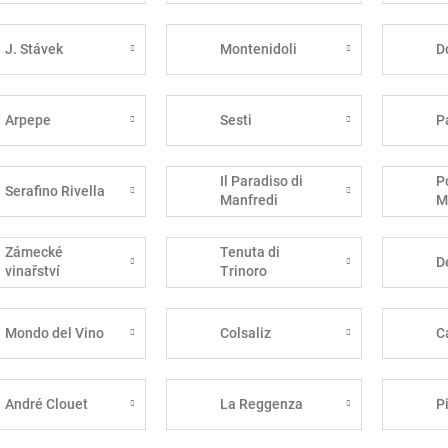
J. Stávek
Montenidoli
D
Arpepe
Sesti
P
Il Paradiso di
P
Serafino Rivella
Manfredi
M
Zámecké
Tenuta di
D
vinařství
Trinoro
Bzenec
Mondo del Vino
Colsaliz
C
André Clouet
La Reggenza
P