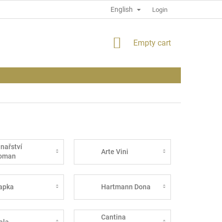
English
PRIVACY POLICY
INFORMATION ABOUT THE SITE
Login
SHOPPING
Empty cart
CART
inařství
Arte Vini
oman
apka
Hartmann Dona
Cantina
ala