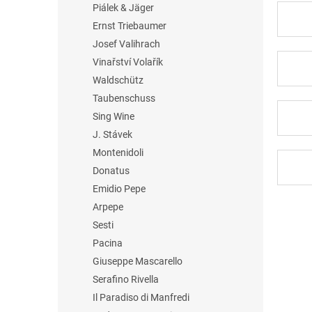
Piálek & Jäger
Ernst Triebaumer
Josef Valihrach
Vinařství Volařík
Waldschütz
Taubenschuss
Sing Wine
J. Stávek
Montenidoli
Donatus
Emidio Pepe
Arpepe
Sesti
Pacina
Giuseppe Mascarello
Serafino Rivella
Il Paradiso di Manfredi