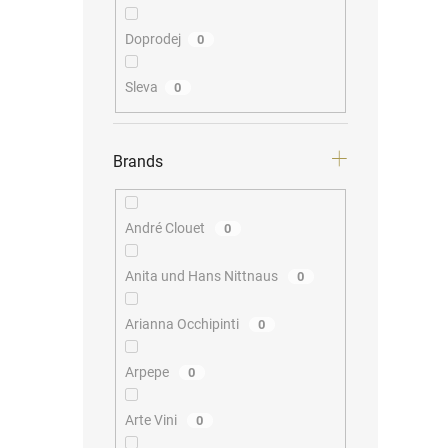
Doprodej
0
Sleva
0
Brands
André Clouet
0
Anita und Hans Nittnaus
0
Arianna Occhipinti
0
Arpepe
0
Arte Vini
0