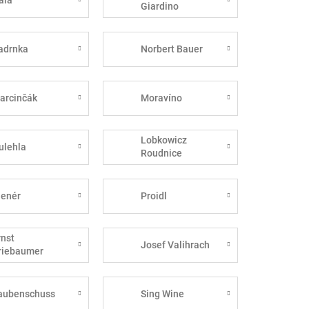
Giardino
adrnka
Norbert Bauer
arcinčák
Moravíno
Lobkowicz
ulehla
Roudnice
lenér
Proidl
rnst
Josef Valihrach
riebaumer
aubenschuss
Sing Wine