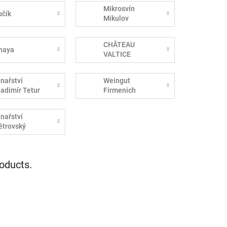
Mikrosvín
učík
Mikulov
CHÂTEAU
haya
VALTICE
inařství
Weingut
ladimír Tetur
Firmenich
inařství
ětrovský
roducts.