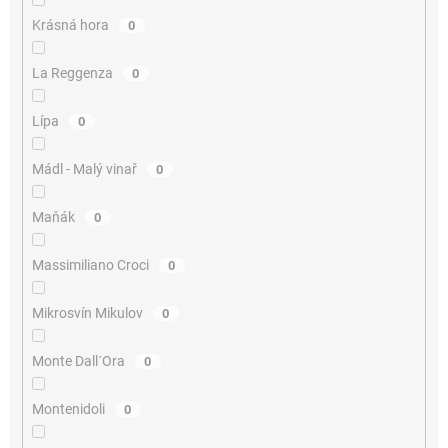
Krásná hora
0
La Reggenza
0
Lípa
0
Mádl - Malý vinař
0
Maňák
0
Massimiliano Croci
0
Mikrosvín Mikulov
0
Monte Dall´Ora
0
Montenidoli
0