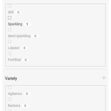
Still
0
Sparkling
1
Semi-sparkling
0
Liqueur
0
Fortified
0
Variety
Aglianico
0
Barbera
0