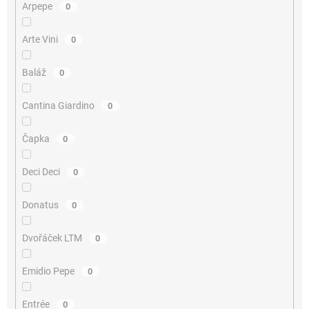
Arpepe
0
Arte Vini
0
Baláž
0
Cantina Giardino
0
Čapka
0
Deci Deci
0
Donatus
0
Dvořáček LTM
0
Emidio Pepe
0
Entrée
0