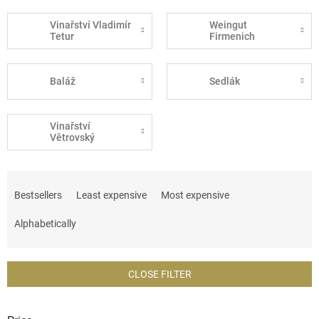
Vinařství Vladimír
Weingut
Tetur
Firmenich
Baláž
Sedlák
Vinařství
Větrovský
P
r
Bestsellers
Least expensive
Most expensive
o
d
Alphabetically
u
c
t
CLOSE FILTER
s
o
r