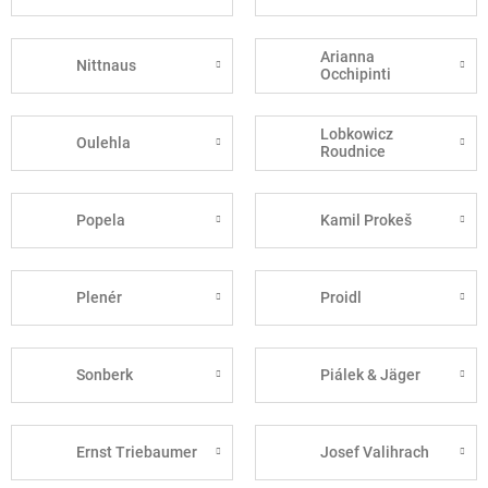
Arianna
Nittnaus
Occhipinti
Lobkowicz
Oulehla
Roudnice
Popela
Kamil Prokeš
Plenér
Proidl
Sonberk
Piálek & Jäger
Ernst Triebaumer
Josef Valihrach