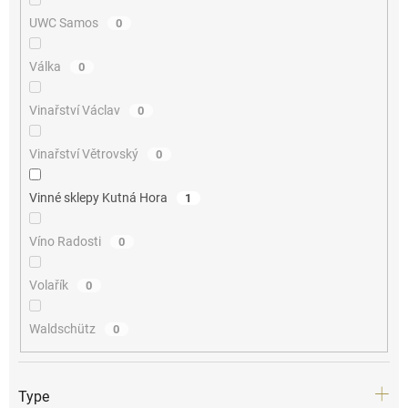
UWC Samos
0
Válka
0
Vinařství Václav
0
Vinařství Větrovský
0
Vinné sklepy Kutná Hora
1
Víno Radosti
0
Volařík
0
Waldschütz
0
Type