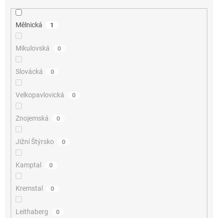
Mělnická
1
Mikulovská
0
Slovácká
0
Velkopavlovická
0
Znojemská
0
Jižní Štýrsko
0
Kamptal
0
Kremstal
0
Leithaberg
0