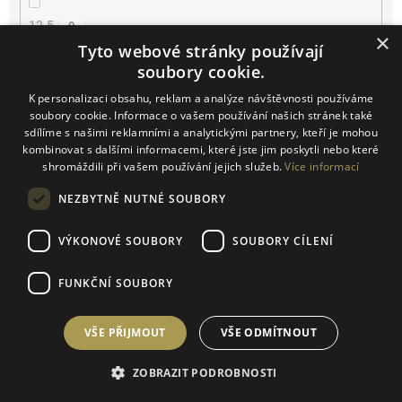
12.5
0
×
Tyto webové stránky používají
13
soubory cookie.
0
K personalizaci obsahu, reklam a analýze návštěvnosti používáme
13.5
0
soubory cookie. Informace o vašem používání našich stránek také
sdílíme s našimi reklamními a analytickými partnery, kteří je mohou
kombinovat s dalšími informacemi, které jste jim poskytli nebo které
14
0
shromáždili při vašem používání jejich služeb.
Více informací
14.2
NEZBYTNĚ NUTNÉ SOUBORY
0
VÝKONOVÉ SOUBORY
SOUBORY CÍLENÍ
14.5
0
FUNKČNÍ SOUBORY
15
0
16
0
VŠE PŘIJMOUT
VŠE ODMÍTNOUT
16.5
0
ZOBRAZIT PODROBNOSTI