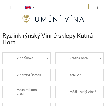
Skip
SHOPP
to
content
CART
Ryzlink rýnský Vinné sklepy Kutná
Hora
Víno Šílová
Krásná hora
Vinařství Šoman
Arte Vini
Massimiliano
Mádl - Malý Vinař
Croci