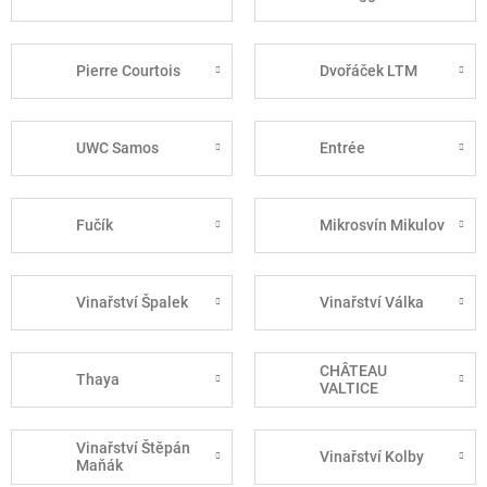
Pierre Courtois
Dvořáček LTM
UWC Samos
Entrée
Fučík
Mikrosvín Mikulov
Vinařství Špalek
Vinařství Válka
CHÂTEAU
Thaya
VALTICE
Vinařství Štěpán
Vinařství Kolby
Maňák