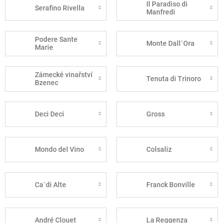
Il Paradiso di
Serafino Rivella
Manfredi
Podere Sante
Monte Dall´Ora
Marie
Zámecké vinařství
Tenuta di Trinoro
Bzenec
Deci Deci
Gross
Mondo del Vino
Colsaliz
Ca´di Alte
Franck Bonville
André Clouet
La Reggenza