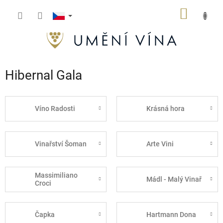
Přejít
NÁKUP
na
obsah
KOŠÍK
Hibernal Gala
Víno Radosti
Krásná hora
Vinařství Šoman
Arte Vini
Massimiliano
Mádl - Malý Vinař
Croci
Čapka
Hartmann Dona