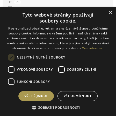
13
0
×
Tyto webové stránky používají
13.5
1
soubory cookie.
14
0
K personalizaci obsahu, reklam a analýze návštěvnosti používáme
soubory cookie. Informace o vašem používání našich stránek také
sdílíme s našimi reklamními a analytickými partnery, kteří je mohou
14.2
0
kombinovat s dalšími informacemi, které jste jim poskytli nebo které
shromáždili při vašem používání jejich služeb.
Více informací
14.5
0
NEZBYTNĚ NUTNÉ SOUBORY
15
0
VÝKONOVÉ SOUBORY
SOUBORY CÍLENÍ
16
0
FUNKČNÍ SOUBORY
16.5
0
VŠE PŘIJMOUT
VŠE ODMÍTNOUT
17
0
ZOBRAZIT PODROBNOSTI