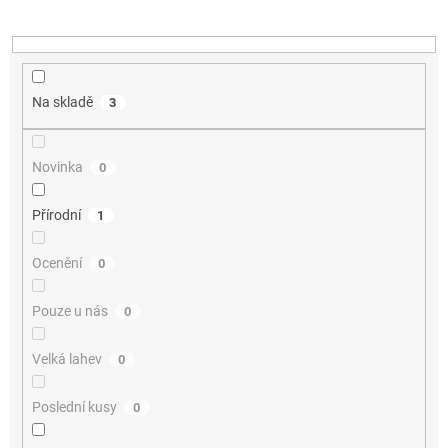
k
t
ů
Na skladě
3
Novinka
0
Přírodní
1
Ocenění
0
Pouze u nás
0
Velká lahev
0
Poslední kusy
0