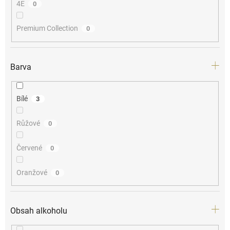
4E
0
Premium Collection
0
Barva
Bílé
3
Růžové
0
Červené
0
Oranžové
0
Obsah alkoholu