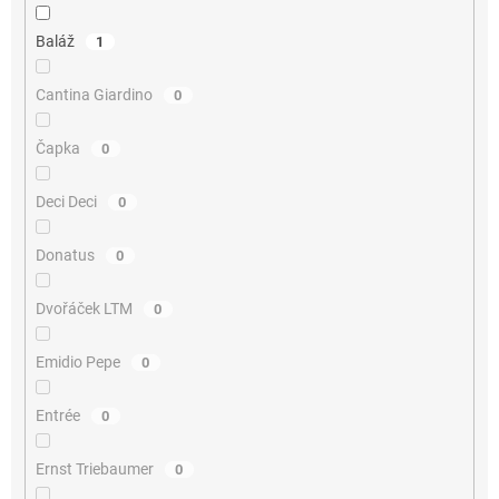
Baláž
1
Cantina Giardino
0
Čapka
0
Deci Deci
0
Donatus
0
Dvořáček LTM
0
Emidio Pepe
0
Entrée
0
Ernst Triebaumer
0