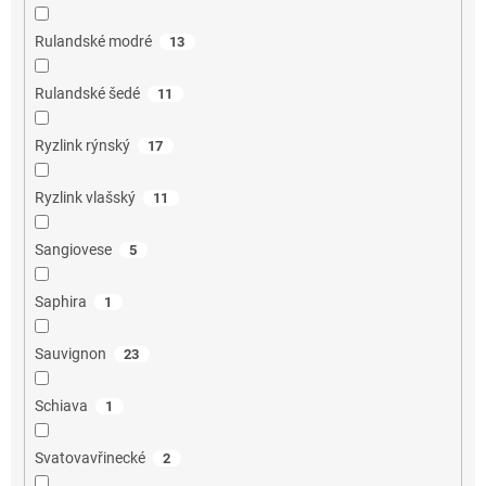
Rulandské modré
13
Rulandské šedé
11
Ryzlink rýnský
17
Ryzlink vlašský
11
Sangiovese
5
Saphira
1
Sauvignon
23
Schiava
1
Svatovavřinecké
2