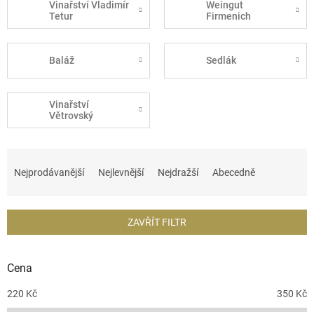
Vinařství Vladimír
Weingut
Tetur
Firmenich
Baláž
Sedlák
Vinařství
Větrovský
Ř
a
Nejprodávanější
Nejlevnější
Nejdražší
Abecedně
z
e
n
ZAVŘÍT FILTR
í
p
r
Cena
o
d
220
Kč
350
Kč
u