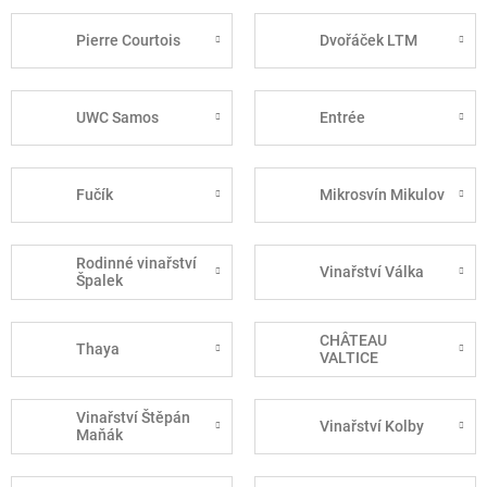
Pierre Courtois
Dvořáček LTM
UWC Samos
Entrée
Fučík
Mikrosvín Mikulov
Rodinné vinařství
Vinařství Válka
Špalek
CHÂTEAU
Thaya
VALTICE
Vinařství Štěpán
Vinařství Kolby
Maňák