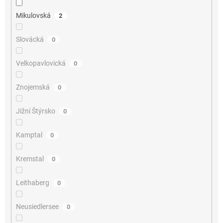
Mikulovská
2
Slovácká
0
Velkopavlovická
0
Znojemská
0
Jižní Štýrsko
0
Kamptal
0
Kremstal
0
Leithaberg
0
Neusiedlersee
0