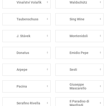
Vinařství Volařík
Waldschütz
Taubenschuss
Sing Wine
J. Stávek
Montenidoli
Donatus
Emidio Pepe
Arpepe
Sesti
Giuseppe
Pacina
Mascarello
Il Paradiso di
Serafino Rivella
Manfredi