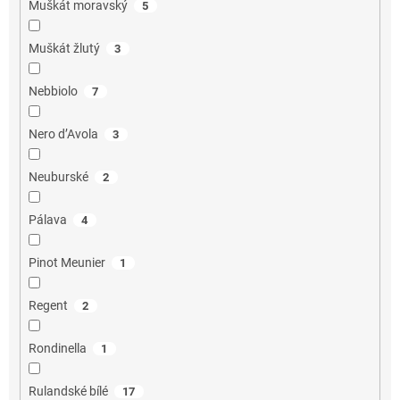
Muškát moravský
5
Muškát žlutý
3
Nebbiolo
7
Nero d’Avola
3
Neuburské
2
Pálava
4
Pinot Meunier
1
Regent
2
Rondinella
1
Rulandské bílé
17