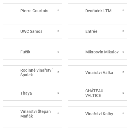
Pierre Courtois
Dvořáček LTM
UWC Samos
Entrée
Fučík
Mikrosvín Mikulov
Rodinné vinařství
Vinařství Válka
Špalek
CHÂTEAU
Thaya
VALTICE
Vinařství Štěpán
Vinařství Kolby
Maňák