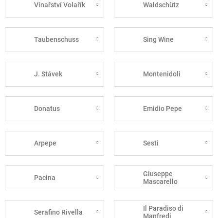
Vinařství Volařík
Waldschütz
Taubenschuss
Sing Wine
J. Stávek
Montenidoli
Donatus
Emidio Pepe
Arpepe
Sesti
Giuseppe
Pacina
Mascarello
Il Paradiso di
Serafino Rivella
Manfredi