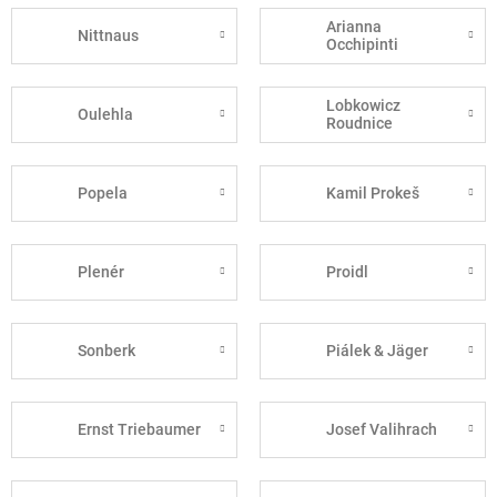
Arianna
Nittnaus
Occhipinti
Lobkowicz
Oulehla
Roudnice
Popela
Kamil Prokeš
Plenér
Proidl
Sonberk
Piálek & Jäger
Ernst Triebaumer
Josef Valihrach