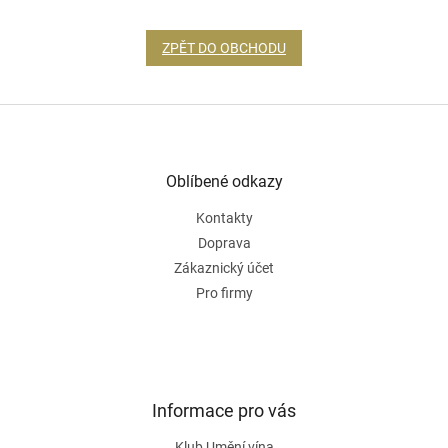
ZPĚT DO OBCHODU
Z
á
p
a
Oblíbené odkazy
t
Kontakty
í
Doprava
Zákaznický účet
Pro firmy
Informace pro vás
Klub Umění vína