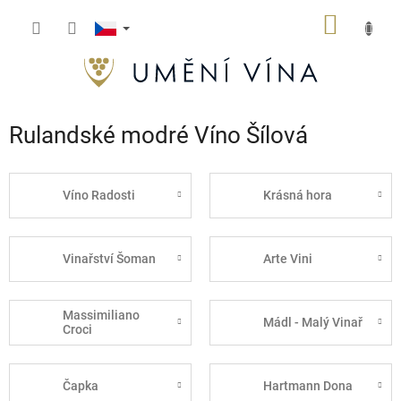
Přejít
NÁKUP
na
obsah
KOŠÍK
Rulandské modré Víno Šílová
Víno Radosti
Krásná hora
Vinařství Šoman
Arte Vini
Massimiliano
Mádl - Malý Vinař
Croci
Čapka
Hartmann Dona