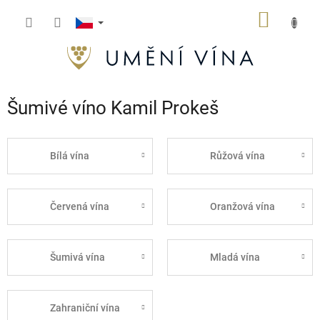
Přejít
NÁKUP
na
obsah
KOŠÍK
Šumivé víno Kamil Prokeš
Bílá vína
Růžová vína
Červená vína
Oranžová vína
Šumivá vína
Mladá vína
Zahraniční vína