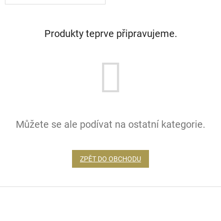
Produkty teprve připravujeme.
Můžete se ale podívat na ostatní kategorie.
ZPĚT DO OBCHODU
Z
á
p