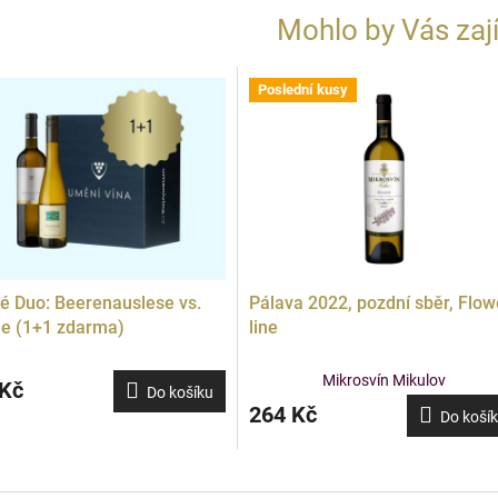
Mohlo by Vás zaj
Poslední kusy
Doprodej
é Duo: Beerenauslese vs.
Pálava 2022, pozdní sběr, Flow
e (1+1 zdarma)
line
Mikrosvín Mikulov
 Kč
Do košíku
264 Kč
Do koší