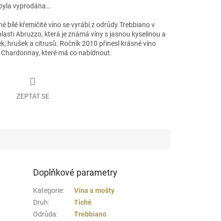
byla vyprodána…
é bílé křemičité víno
se vyrábí z odrůdy
Trebbiano
v
blasti
Abruzzo
, která je známá
víny
s jasnou kyselinou a
ek, hrušek a citrusů.
Ročník 2010
přinesl
krásné víno
Chardonnay, které má co nabídnout.
ZEPTAT SE
Doplňkové parametry
Kategorie
:
Vína a mošty
Druh
:
Tiché
Odrůda
:
Trebbiano