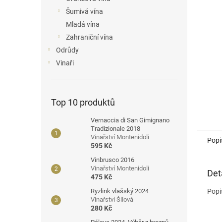
n
Šumivá vína
e
Mladá vína
l
Zahraniční vína
Odrůdy
Vinaři
Top 10 produktů
Vernaccia di San Gimignano
Tradizionale 2018
Vinařství Montenidoli
Popi
595 Kč
Vinbrusco 2016
Vinařství Montenidoli
Det
475 Kč
Popi
Ryzlink vlašský 2024
Vinařství Šílová
280 Kč