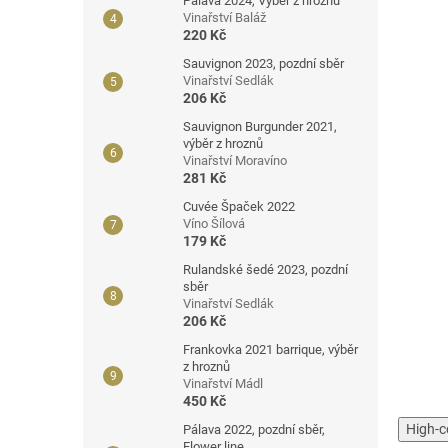
Pálava 2024, Výběr z hroznů
Vinařství Baláž
220 Kč
Sauvignon 2023, pozdní sběr
Vinařství Sedlák
206 Kč
Sauvignon Burgunder 2021,
výběr z hroznů
Vinařství Moravíno
281 Kč
Cuvée Špaček 2022
Víno Šílová
179 Kč
Rulandské šedé 2023, pozdní
sběr
Vinařství Sedlák
206 Kč
Frankovka 2021 barrique, výběr
z hroznů
Vinařství Mádl
450 Kč
High-c
Pálava 2022, pozdní sběr,
Flower line