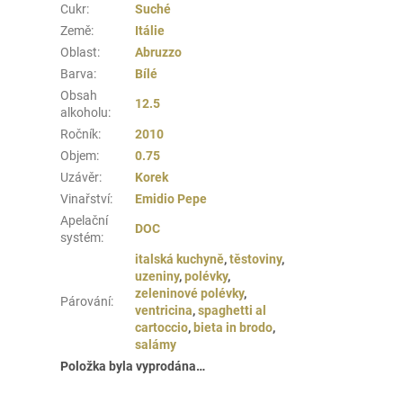
Cukr
:
Suché
Země
:
Itálie
Oblast
:
Abruzzo
Barva
:
Bílé
Obsah
12.5
alkoholu
:
Ročník
:
2010
Objem
:
0.75
Uzávěr
:
Korek
Vinařství
:
Emidio Pepe
Apelační
DOC
systém
:
italská kuchyně
,
těstoviny
,
uzeniny
,
polévky
,
zeleninové polévky
,
Párování
:
ventricina
,
spaghetti al
cartoccio
,
bieta in brodo
,
salámy
Položka byla vyprodána…