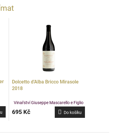
ímat
er
Dolcetto d’Alba Bricco Mirasole
2018
Vinařství Giuseppe Mascarello e Figlio
695 Kč
ku
Do košíku