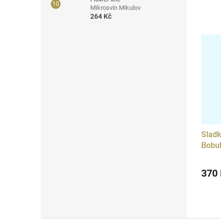
Mikrosvín Mikulov
264 Kč
Sladk
Bobul
370