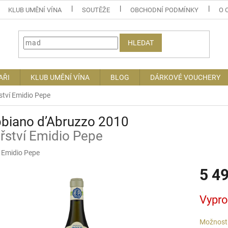
KLUB UMĚNÍ VÍNA
SOUTĚŽE
OBCHODNÍ PODMÍNKY
O 
HLEDAT
AŘI
KLUB UMĚNÍ VÍNA
BLOG
DÁRKOVÉ VOUCHERY
ství Emidio Pepe
bbiano d’Abruzzo 2010
řství Emidio Pepe
:
Emidio Pepe
5 4
Měrná
Vypr
cena:
Možnosti