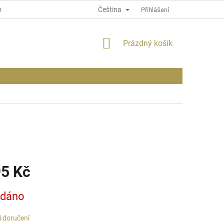
Čeština
OSOBNÍCH ÚDAJÍCH
INFORMACE O WEBU
Přihlášení
NÁKUPNÍ
Prázdný košík
KOŠÍK
95 Kč
odáno
 doručení