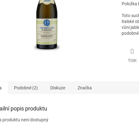
Položka 
Toto such
italské o
vůní jabl
podobné 
TISK
s
Podobné (2)
Diskuze
Značka
ailní popis produktu
s produktu není dostupný