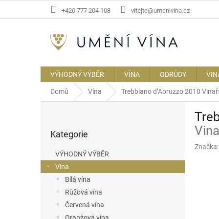
Přejít
+420 777 204 108
vitejte@umenivina.cz
na
obsah
VÝHODNÝ VÝBĚR
VÍNA
ODRŮDY
VIN
Domů
Vína
Trebbiano d’Abruzzo 2010
Vinař
P
Tre
o
Přeskočit
s
Vina
Kategorie
kategorie
t
Značka
r
VÝHODNÝ VÝBĚR
a
Vína
n
Bílá vína
n
í
Růžová vína
p
Červená vína
a
Oranžová vína