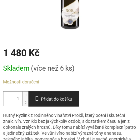
1 480 Kč
Měrná
Skladem
(více než 6 ks)
cena:
Možnosti doručení
Přidat do košíku
Hutný Ryzlink z rodinného vinařství
Proidl
, který ocení i skuteční
znalci vín. Vzniklo bez jakýchkoliv ozdob, s dostatkem času a jen z
dokonale zralých hroznů
. D
íky tomu nabízí vyvážené komplexní patro
a jedinečný zážitek.
Ve vůni víno nabízí výrazné tóny ananasu,
zeleného jablka, pomeranče a broskví. V chuti je suché, energické a