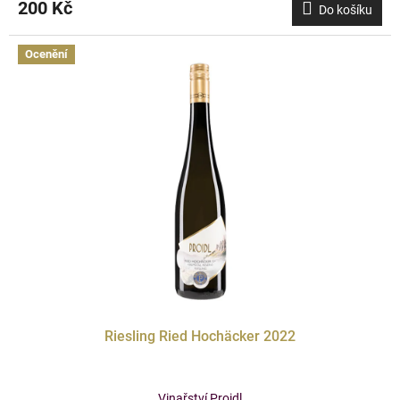
200 Kč
Do košíku
Ocenění
Riesling Ried Hochäcker 2022
Vinařství Proidl