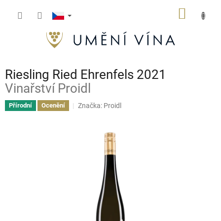
Přejít
NÁKUP
na
obsah
KOŠÍK
Riesling Ried Ehrenfels 2021
Vinařství Proidl
Značka:
Proidl
Přírodní
Ocenění