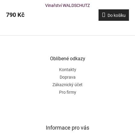
Vinařství WALDSCHUTZ
790 Kč
Do košíku
Z
á
p
a
Oblíbené odkazy
t
Kontakty
í
Doprava
Zákaznický účet
Pro firmy
Informace pro vás