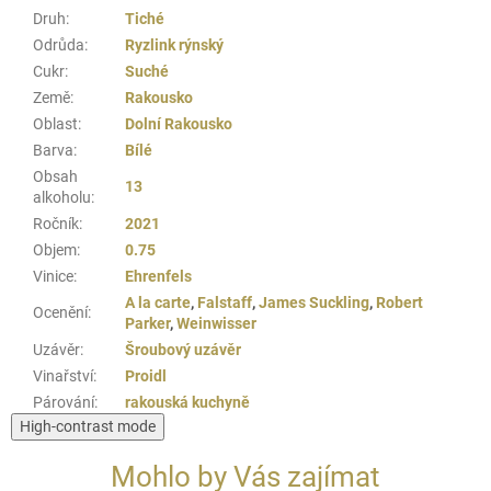
Druh
:
Tiché
Odrůda
:
Ryzlink rýnský
Cukr
:
Suché
Země
:
Rakousko
Oblast
:
Dolní Rakousko
Barva
:
Bílé
Obsah
13
alkoholu
:
Ročník
:
2021
Objem
:
0.75
Vinice
:
Ehrenfels
A la carte
,
Falstaff
,
James Suckling
,
Robert
Ocenění
:
Parker
,
Weinwisser
Uzávěr
:
Šroubový uzávěr
Vinařství
:
Proidl
Párování
:
rakouská kuchyně
High-contrast mode
Mohlo by Vás zajímat