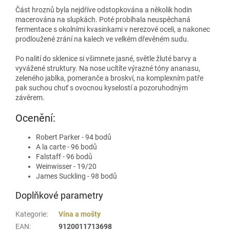
Část hroznů byla nejdříve odstopkována a několik hodin
macerována na slupkách. Poté probíhala neuspěchaná
fermentace s okolními kvasinkami v nerezové oceli, a nakonec
prodloužené zrání na kalech ve velkém dřevěném sudu.
Po nalití do sklenice si všimnete jasné, světle žluté barvy a
vyvážené struktury. Na nose ucítíte výrazné tóny ananasu,
zeleného jablka, pomeranče a broskví, na komplexním patře
pak suchou chuť s ovocnou kyselostí a pozoruhodným
závěrem.
Ocenění:
Robert Parker - 94 bodů
A la carte - 96 bodů
Falstaff - 96 bodů
Weinwisser - 19/20
James Suckling - 98 bodů
Doplňkové parametry
Kategorie
:
Vína a mošty
EAN
:
9120011713698