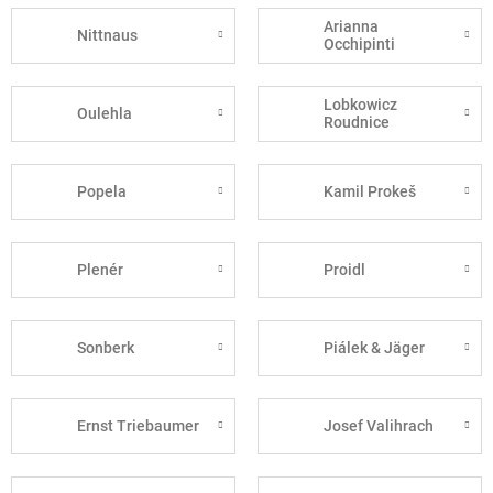
Arianna
Nittnaus
Occhipinti
Lobkowicz
Oulehla
Roudnice
Popela
Kamil Prokeš
Plenér
Proidl
Sonberk
Piálek & Jäger
Ernst Triebaumer
Josef Valihrach