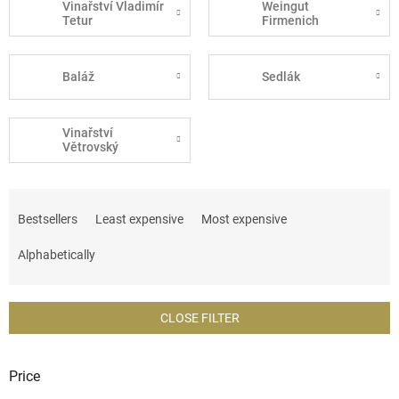
Vinařství Vladimír
Weingut
Tetur
Firmenich
Baláž
Sedlák
Vinařství
Větrovský
P
r
Bestsellers
Least expensive
Most expensive
o
d
Alphabetically
u
c
t
CLOSE FILTER
s
o
r
Price
t