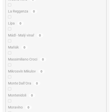
La Reggenza
0
Lípa
0
Mádl - Malý vinař
0
Maňák
0
Massimiliano Croci
0
Mikrosvín Mikulov
0
Monte Dall´Ora
0
Montenidoli
0
Moravíno
0