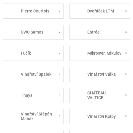
Pierre Courtois
Dvořáček LTM
UWC Samos
Entrée
Fučík
Mikrosvín Mikulov
Vinařství Špalek
Vinařství Válka
CHÂTEAU
Thaya
VALTICE
Vinařství Štěpán
Vinařství Kolby
Maňák