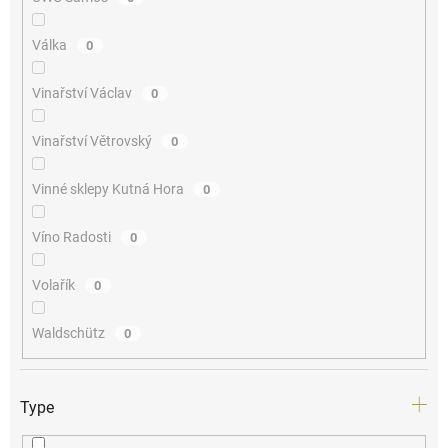
Válka
0
Vinařství Václav
0
Vinařství Větrovský
0
Vinné sklepy Kutná Hora
0
Víno Radosti
0
Volařík
0
Waldschütz
0
Type