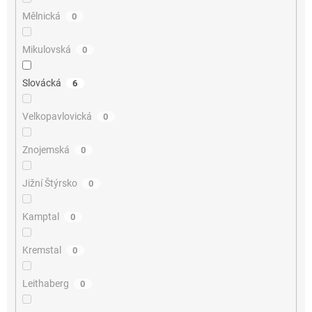
Mělnická
0
Mikulovská
0
Slovácká
6
Velkopavlovická
0
Znojemská
0
Jižní Štýrsko
0
Kamptal
0
Kremstal
0
Leithaberg
0