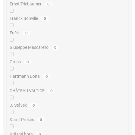
Ernst Triebaumer
0
Franck Bonville
0
Fučík
0
Giuseppe Mascarello
0
Gross
0
Hartmann Dona
0
CHÂTEAU VALTICE
0
J. Stávek
0
Kamil Prokeš
0
Krásná hora
0