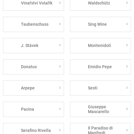
Vinařství Volařík
Waldschütz
Taubenschuss
Sing Wine
J. Stávek
Montenidoli
Donatus
Emidio Pepe
Arpepe
Sesti
Giuseppe
Pacina
Mascarello
Il Paradiso di
Serafino Rivella
Manfredi