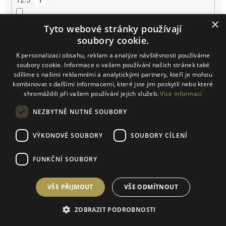
12.5
1
×
13
2
Tyto webové stránky používají
soubory cookie.
13.5
1
K personalizaci obsahu, reklam a analýze návštěvnosti používáme
soubory cookie. Informace o vašem používání našich stránek také
14
0
sdílíme s našimi reklamními a analytickými partnery, kteří je mohou
kombinovat s dalšími informacemi, které jste jim poskytli nebo které
shromáždili při vašem používání jejich služeb.
Více informací
14.2
0
NEZBYTNĚ NUTNÉ SOUBORY
14.5
0
VÝKONOVÉ SOUBORY
SOUBORY CÍLENÍ
15
0
FUNKČNÍ SOUBORY
16
0
VŠE PŘIJMOUT
VŠE ODMÍTNOUT
16.5
0
ZOBRAZIT PODROBNOSTI
17
0