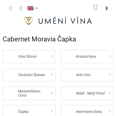
Skip
SHOPP
to
content
CART
Cabernet Moravia Čapka
Víno Šílová
Krásná hora
Vinařství Šoman
Arte Vini
Massimiliano
Mádl - Malý Vinař
Croci
Čapka
Hartmann Dona