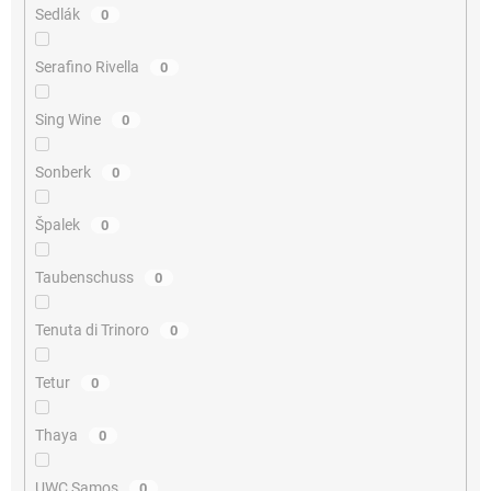
Sedlák
0
Serafino Rivella
0
Sing Wine
0
Sonberk
0
Špalek
0
Taubenschuss
0
Tenuta di Trinoro
0
Tetur
0
Thaya
0
UWC Samos
0