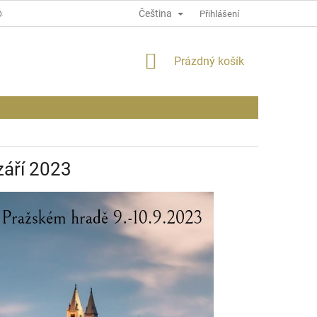
Čeština
OSOBNÍCH ÚDAJÍCH
INFORMACE O WEBU
Přihlášení
NÁKUPNÍ
Prázdný košík
KOŠÍK
září 2023