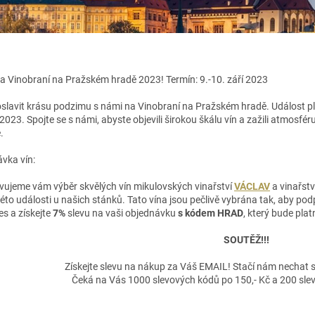
 na Vinobraní na Pražském hradě 2023! Termín: 9.-10. září 2023
oslavit krásu podzimu s námi na Vinobraní na Pražském hradě. Událost pln
 2023. Spojte se s námi, abyste objevili širokou škálu vín a zažili atmosfér
.
vka vín:
vujeme vám výběr skvělých vín mikulovských vinařství
VÁCLAV
a vinařstv
to události u našich stánků. Tato vína jsou pečlivě vybrána tak, aby pod
es a získejte
7%
slevu na vaši objednávku
s kódem HRAD
, který bude pla
SOUTĚŽ!!!
Získejte slevu na nákup za Váš EMAIL! Stačí nám nechat sv
Čeká na Vás 1000 slevových kódů po 150,- Kč a 200 sle