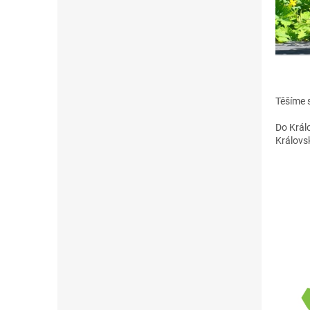
Těšíme 
Do Králo
Královs