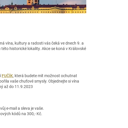
á vína, kultury a radosti vás čeká ve dnech 9. a
u této historické lokality. Akce se koná v Královské
í
FUČÍK
, která budete mít možnost ochutnat
pořila vaše chuťové smysly. Objednejte si vína
tný až do 11.9.2023
ůj e-mail a sleva je vaše.
vových kódů na 300,- Kč.