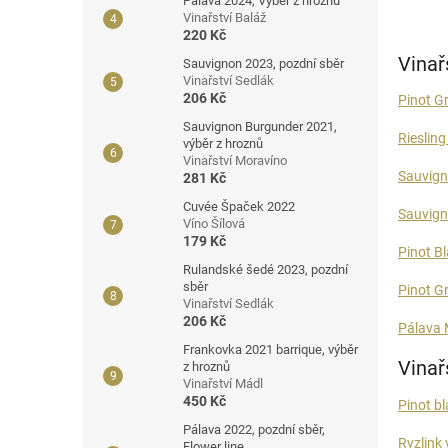
Pálava 2024, Výběr z hroznů
Vinařství Baláž
220 Kč
Vinař
Sauvignon 2023, pozdní sběr
Vinařství Sedlák
206 Kč
Pinot G
Sauvignon Burgunder 2021,
Rieslin
výběr z hroznů
Vinařství Moravíno
Sauvig
281 Kč
Cuvée Špaček 2022
Sauvign
Víno Šílová
179 Kč
Pinot B
Rulandské šedé 2023, pozdní
sběr
Pinot G
Vinařství Sedlák
206 Kč
Pálava
Frankovka 2021 barrique, výběr
Vinař
z hroznů
Vinařství Mádl
450 Kč
Pinot b
Pálava 2022, pozdní sběr,
Ryzlink 
Flower line