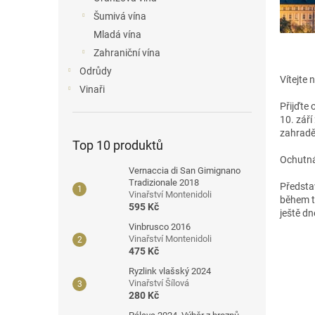
n
Šumivá vína
e
Mladá vína
l
Zahraniční vína
Odrůdy
Vítejte
Vinaři
Přijďte 
10. září
zahradě
Top 10 produktů
Ochutná
Vernaccia di San Gimignano
Tradizionale 2018
Předsta
Vinařství Montenidoli
během té
595 Kč
ještě dn
Vinbrusco 2016
Vinařství Montenidoli
475 Kč
Ryzlink vlašský 2024
Vinařství Šílová
280 Kč