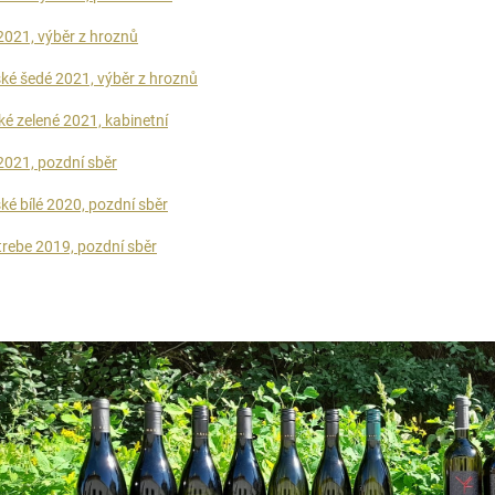
2021, výběr z hroznů
ké šedé 2021, výběr z hroznů
ké zelené 2021, kabinetní
2021, pozdní sběr
ké bílé 2020, pozdní sběr
trebe 2019, pozdní sběr