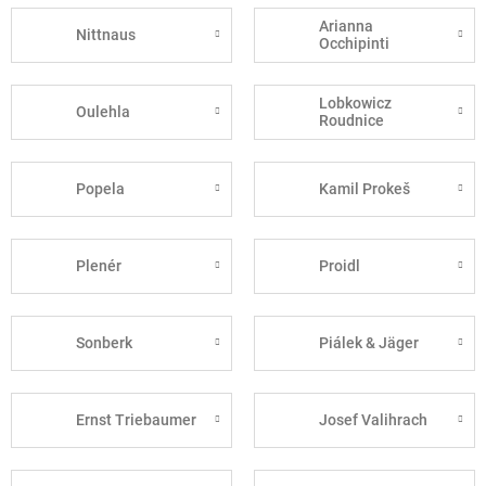
Arianna
Nittnaus
Occhipinti
Lobkowicz
Oulehla
Roudnice
Popela
Kamil Prokeš
Plenér
Proidl
Sonberk
Piálek & Jäger
Ernst Triebaumer
Josef Valihrach