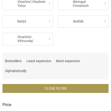
Vinařství Vladimír
Weingut
Tetur
Firmenich
Baláž
Sedlák
Vinařství
Větrovský
P
r
Bestsellers
Least expensive
Most expensive
o
d
Alphabetically
u
c
t
CLOSE FILTER
s
o
r
Price
t