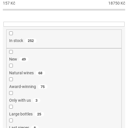
157
Kč
18750
Kč
i
n
g
In stock
252
New
49
Natural wines
68
Award-winning
75
Only with us
3
Large bottles
25
Last pieces
8