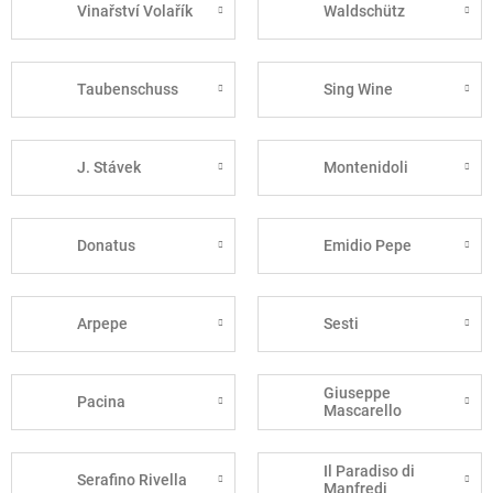
Vinařství Volařík
Waldschütz
Taubenschuss
Sing Wine
J. Stávek
Montenidoli
Donatus
Emidio Pepe
Arpepe
Sesti
Giuseppe
Pacina
Mascarello
Il Paradiso di
Serafino Rivella
Manfredi