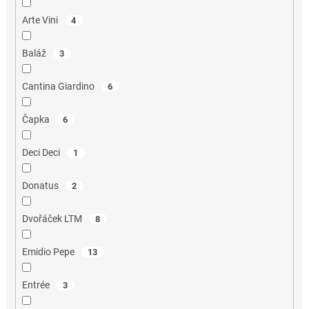
Arte Vini
4
Baláž
3
Cantina Giardino
6
Čapka
6
Deci Deci
1
Donatus
2
Dvořáček LTM
8
Emidio Pepe
13
Entrée
3