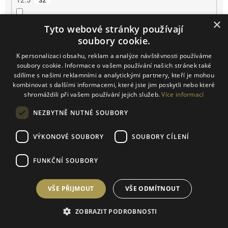
12.5
32
×
13
58
Tyto webové stránky používají
soubory cookie.
13.5
53
K personalizaci obsahu, reklam a analýze návštěvnosti používáme
soubory cookie. Informace o vašem používání našich stránek také
14
23
sdílíme s našimi reklamními a analytickými partnery, kteří je mohou
kombinovat s dalšími informacemi, které jste jim poskytli nebo které
shromáždili při vašem používání jejich služeb.
Více informací
14.2
2
NEZBYTNĚ NUTNÉ SOUBORY
14.5
4
VÝKONOVÉ SOUBORY
SOUBORY CÍLENÍ
15
3
FUNKČNÍ SOUBORY
16
3
VŠE PŘIJMOUT
VŠE ODMÍTNOUT
16.5
2
ZOBRAZIT PODROBNOSTI
17
1