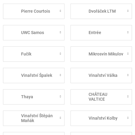
Pierre Courtois
Dvořáček LTM
UWC Samos
Entrée
Fučík
Mikrosvín Mikulov
Vinařství Špalek
Vinařství Válka
CHÂTEAU
Thaya
VALTICE
Vinařství Štěpán
Vinařství Kolby
Maňák