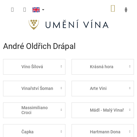
Skip
SHOPP
to
content
CART
André Oldřich Drápal
Víno Šílová
Krásná hora
Vinařství Šoman
Arte Vini
Massimiliano
Mádl - Malý Vinař
Croci
Čapka
Hartmann Dona