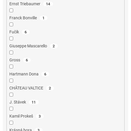
Ernst Triebaumer
14
Franck Bonville
1
Fučík
6
Giuseppe Mascarello
2
Gross
6
Hartmann Dona
6
CHÂTEAU VALTICE
2
J. Stávek
11
Kamil Prokeš
3
Krásná hora
3