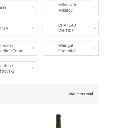
Mikrosvín
učík
Mikulov
CHÂTEAU
haya
VALTICE
inařství
Weingut
ladimír Tetur
Firmenich
inařství
ětrovský
252
items total