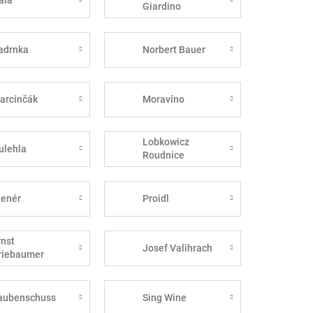
Giardino
adrnka
Norbert Bauer
arcinčák
Moravíno
Lobkowicz
ulehla
Roudnice
lenér
Proidl
rnst
Josef Valihrach
riebaumer
aubenschuss
Sing Wine