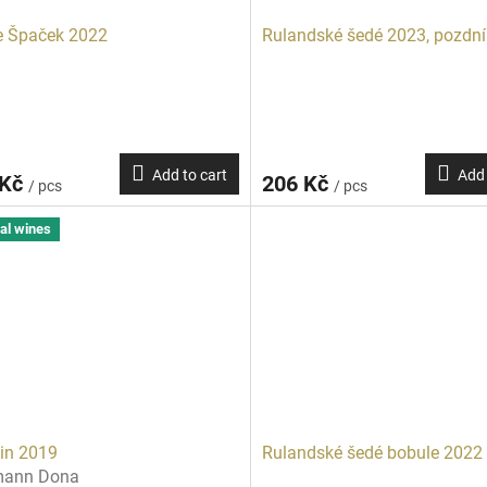
e Špaček 2022
Rulandské šedé 2023, pozdní
Add to cart
Add 
 Kč
206 Kč
/ pcs
/ pcs
al wines
in 2019
Rulandské šedé bobule 2022
mann Dona