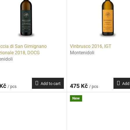
ccia di San Gimignano
Vinbrusco 2016, IGT
zionale 2018, DOCG
Montenidoli
nidoli
Add to cart
Add 
 Kč
475 Kč
/ pcs
/ pcs
New