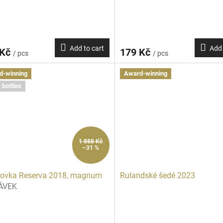
Add to cart
Add 
 Kč
179 Kč
/ pcs
/ pcs
d-winning
Award-winning
 bottles
1 888 Kč
–31 %
kovka Reserva 2018, magnum
Rulandské šedé 2023
TÁVEK