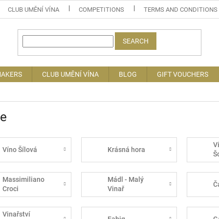
CLUB UMĚNÍ VÍNA
COMPETITIONS
TERMS AND CONDITIONS
SEARCH
MAKERS
CLUB UMĚNÍ VÍNA
BLOG
GIFT VOUCHERS
ce
V
Víno Šílová
Krásná hora
Š
Massimiliano
Mádl - Malý
Č
Croci
Vinař
Vinařství
Fabig
G