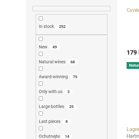
Cuvé
In stock
252
New
49
179
Natural wines
68
Natur
Award-winning
75
Only with us
3
Large bottles
25
Last pieces
8
Lagre
Hart
Ochutnejte
14