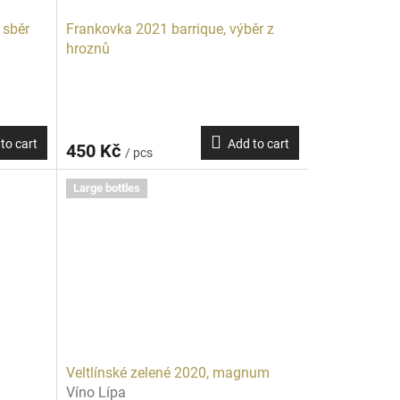
 sběr
Frankovka 2021 barrique, výběr z
hroznů
to cart
Add to cart
450 Kč
/ pcs
Large bottles
Veltlínské zelené 2020, magnum
Víno Lípa