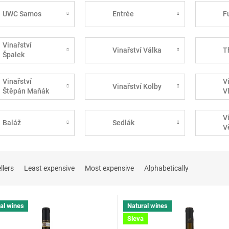
UWC Samos
Entrée
F
Vinařství
Vinařství Válka
T
Špalek
Vinařství
V
Vinařství Kolby
Štěpán Maňák
V
V
Baláž
Sedlák
V
llers
Least expensive
Most expensive
Alphabetically
al wines
Natural wines
Sleva