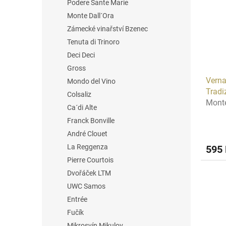
Podere Sante Marie
t
s
o
o
Monte Dall´Ora
f
r
Zámecké vinařství Bzenec
p
t
Tenuta di Trinoro
r
i
Deci Deci
o
n
Gross
d
g
Verna
u
Mondo del Vino
Tradi
c
Colsaliz
Monte
t
Ca´di Alte
s
Franck Bonville
André Clouet
La Reggenza
595
Pierre Courtois
Dvořáček LTM
UWC Samos
Entrée
Fučík
Mikrosvín Mikulov