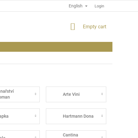
English
PRIVACY POLICY
INFORMATION ABOUT THE SITE
Login
SHOPPING
Empty cart
CART
inařství
Arte Vini
oman
apka
Hartmann Dona
Cantina
ala