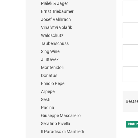
Piálek & Jäger
Ernst Triebaumer
Josef Valihrach
Vinařství Volařík
Waldschütz
Taubenschuss
Sing Wine
J. Stávek
Montenidoli
Donatus
Emidio Pepe
Arpepe
P
r
Sesti
Bestse
o
Pacina
d
Giuseppe Mascarello
L
u
Serafino Rivella
Natur
i
c
Il Paradiso di Manfredi
s
t