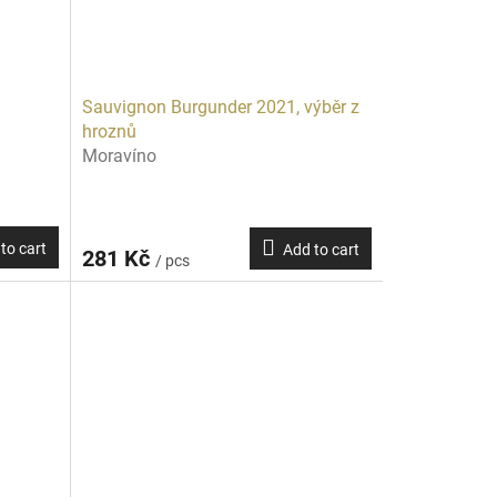
Sauvignon Burgunder 2021, výběr z
hroznů
Moravíno
to cart
Add to cart
281 Kč
/ pcs