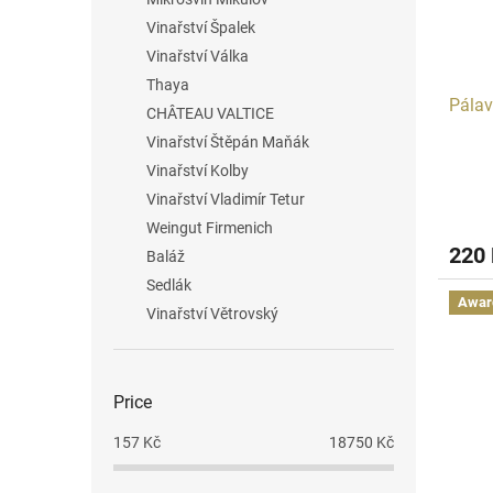
Vinařství Špalek
Vinařství Válka
Thaya
Pálav
CHÂTEAU VALTICE
Vinařství Štěpán Maňák
Vinařství Kolby
Vinařství Vladimír Tetur
Weingut Firmenich
220
Baláž
Sedlák
Awar
Vinařství Větrovský
Price
157
Kč
18750
Kč