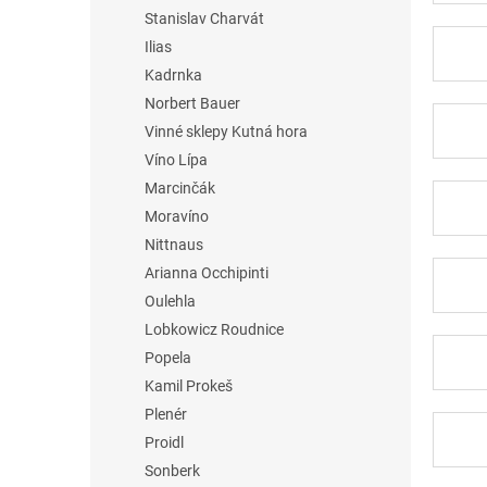
Stanislav Charvát
Ilias
Kadrnka
Norbert Bauer
Vinné sklepy Kutná hora
Víno Lípa
Marcinčák
Moravíno
Nittnaus
Arianna Occhipinti
Oulehla
Lobkowicz Roudnice
Popela
Kamil Prokeš
Plenér
Proidl
Sonberk