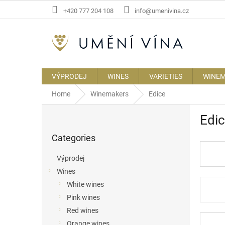
Skip
+420 777 204 108
info@umenivina.cz
to
content
VÝPRODEJ
WINES
VARIETIES
WINE
Home
Winemakers
Edice
S
Edi
i
Skip
d
Categories
categories
e
b
Výprodej
a
Wines
r
White wines
Pink wines
Red wines
Orange wines