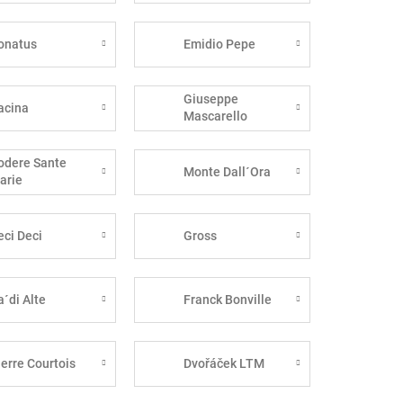
onatus
Emidio Pepe
Giuseppe
acina
Mascarello
odere Sante
Monte Dall´Ora
arie
eci Deci
Gross
a´di Alte
Franck Bonville
ierre Courtois
Dvořáček LTM