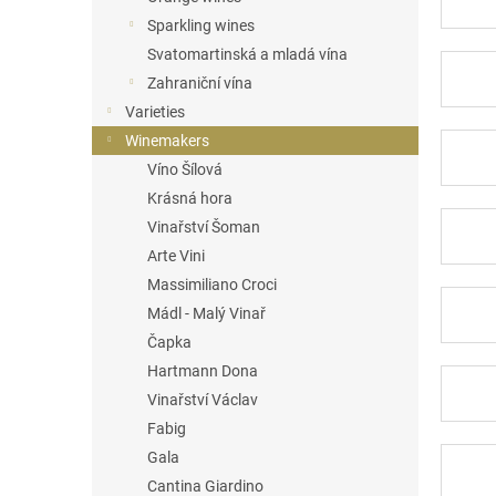
Sparkling wines
Svatomartinská a mladá vína
Zahraniční vína
Varieties
Winemakers
Víno Šílová
Krásná hora
Vinařství Šoman
Arte Vini
Massimiliano Croci
Mádl - Malý Vinař
Čapka
Hartmann Dona
Vinařství Václav
Fabig
Gala
Cantina Giardino