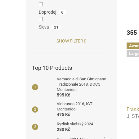
Doprodej
6
Sleva
21
355
SHOW FILTER
Awar
Large
Top 10 Products
Vernaccia di San Gimignano
Tradizionale 2018, DOCG
Montenidoli
595 Kč
Vinbrusco 2016, IGT
Fran
Montenidoli
475 Kč
J. S
Ryzlink vlašský 2024
280 Kč