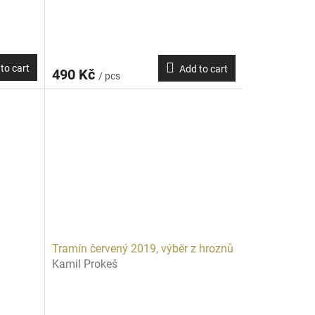
to cart
Add to cart
490 Kč
/ pcs
Tramín červený 2019, výběr z hroznů
Kamil Prokeš