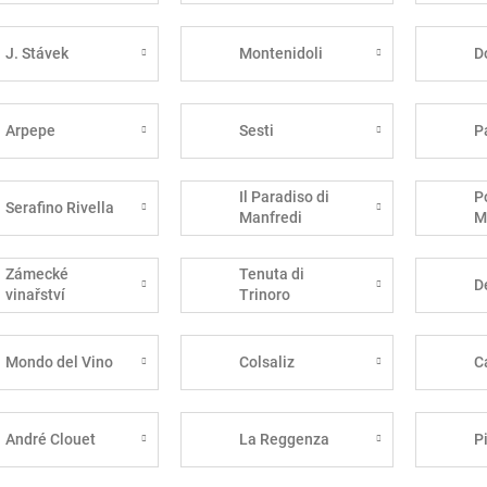
J. Stávek
Montenidoli
D
Arpepe
Sesti
P
Il Paradiso di
P
Serafino Rivella
Manfredi
M
Zámecké
Tenuta di
D
vinařství
Trinoro
Bzenec
Mondo del Vino
Colsaliz
C
André Clouet
La Reggenza
P