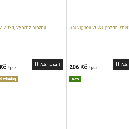
a 2024, Výběr z hroznů
Sauvignon 2023, pozdní sběr
Add to cart
Add 
 Kč
206 Kč
/ pcs
/ pcs
d-winning
New