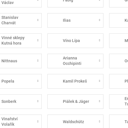
Václav
Stanislav
Ilias
K
Charvát
Vinné sklepy
Víno Lípa
M
Kutná hora
Arianna
Nittnaus
O
Occhipinti
Popela
Kamil Prokeš
P
E
Sonberk
Piálek & Jäger
T
Vinařství
Waldschütz
T
Volařík