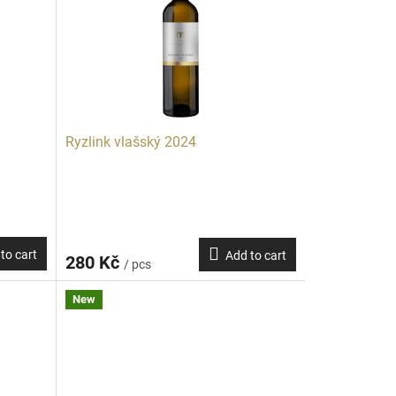
Ryzlink vlašský 2024
to cart
Add to cart
280 Kč
/ pcs
New