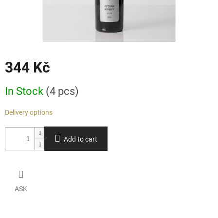
344 Kč
Measure
In Stock
(4 pcs)
price:
Delivery options
Add to cart
ASK