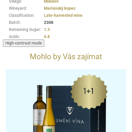
Village
:
Mikulov
Wineyard
:
Mariánský kopec
Classification
:
Late-harvested wine
Batch
:
2308
Remaining Sugar
:
1.3
Acids
:
6.8
High-contrast mode
Mohlo by Vás zajímat