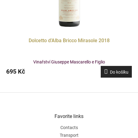
Dolcetto d’Alba Bricco Mirasole 2018
Vinařství Giuseppe Mascarello e Figlio
695 Kč
Do košíku
F
o
o
t
Favorite links
e
Contacts
r
Transport