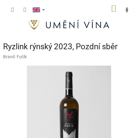
Skip
SHOPP
to
content
CART
Ryzlink rýnský 2023, Pozdní sběr
Brand:
Fučík