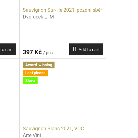
Sauvignon Sur- lie 2021, pozdní sběr
Dvořáček LTM
to cart
Add to cart
397 Kč
/ pcs
Award-winning
Last pieces
Sleva
Sauvignon Blanc 2021, VOC
Arte Vini