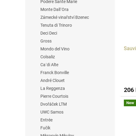
Podere Sante Marie
t
s
o
o
Monte Dall´Ora
f
r
Zámecké vinařství Bzenec
p
t
Tenuta di Trinoro
r
i
Deci Deci
o
n
Gross
d
g
Sauvi
u
Mondo del Vino
c
Colsaliz
t
Ca´di Alte
s
Franck Bonville
André Clouet
La Reggenza
206
Pierre Courtois
New
Dvořáček LTM
UWC Samos
Entrée
Fučík
Mikrosvín Mikulov