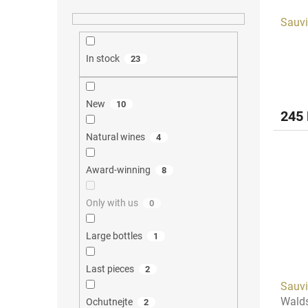
Sauv
In stock
23
New
10
245
Natural wines
4
Award-winning
8
Only with us
0
Large bottles
1
Last pieces
2
Sauvi
Wald
Ochutnejte
2