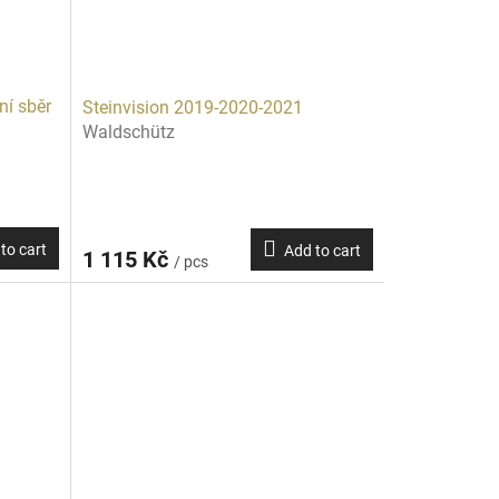
ní sběr
Steinvision 2019-2020-2021
Waldschütz
to cart
Add to cart
1 115 Kč
/ pcs