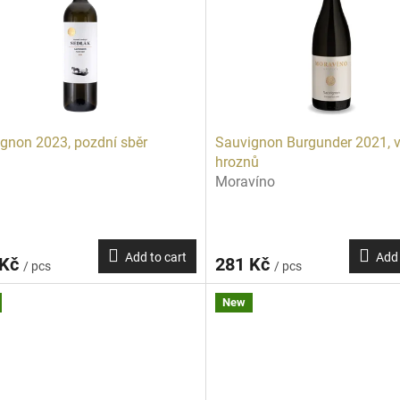
gnon 2023, pozdní sběr
Sauvignon Burgunder 2021, v
hroznů
Moravíno
Add to cart
Add 
 Kč
281 Kč
/ pcs
/ pcs
New