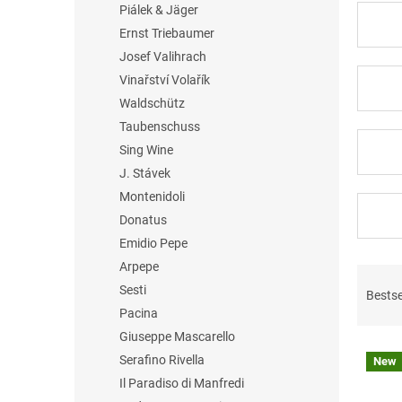
Piálek & Jäger
Ernst Triebaumer
Josef Valihrach
Vinařství Volařík
Waldschütz
Taubenschuss
Sing Wine
J. Stávek
Montenidoli
Donatus
Emidio Pepe
Arpepe
P
r
Sesti
Bestse
o
Pacina
d
Giuseppe Mascarello
L
u
Serafino Rivella
New
i
c
Il Paradiso di Manfredi
s
t