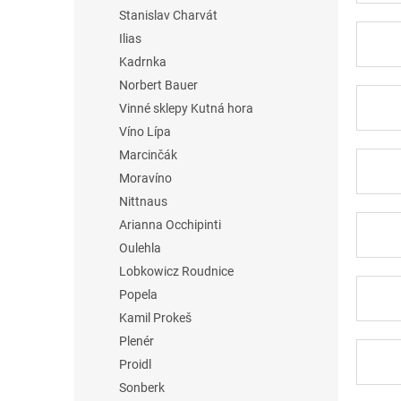
Stanislav Charvát
Ilias
Kadrnka
Norbert Bauer
Vinné sklepy Kutná hora
Víno Lípa
Marcinčák
Moravíno
Nittnaus
Arianna Occhipinti
Oulehla
Lobkowicz Roudnice
Popela
Kamil Prokeš
Plenér
Proidl
Sonberk