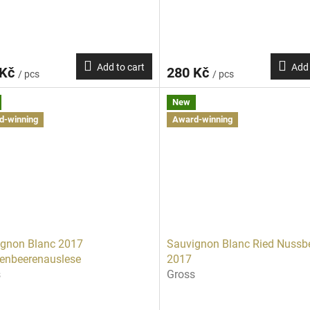
Add to cart
Add 
 Kč
280 Kč
/ pcs
/ pcs
New
d-winning
Award-winning
gnon Blanc 2017
Sauvignon Blanc Ried Nussb
enbeerenauslese
2017
s
Gross