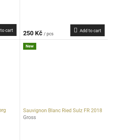
to cart
Add to cart
250 Kč
/ pcs
New
erg
Sauvignon Blanc Ried Sulz FR 2018
Gross