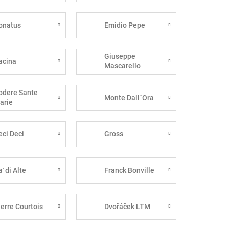
onatus
Emidio Pepe
Giuseppe
acina
Mascarello
odere Sante
Monte Dall´Ora
arie
eci Deci
Gross
a´di Alte
Franck Bonville
ierre Courtois
Dvořáček LTM