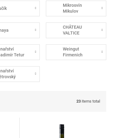
Mikrosvín
učík
Mikulov
CHÂTEAU
haya
VALTICE
inařství
Weingut
ladimír Tetur
Firmenich
inařství
ětrovský
23
items total