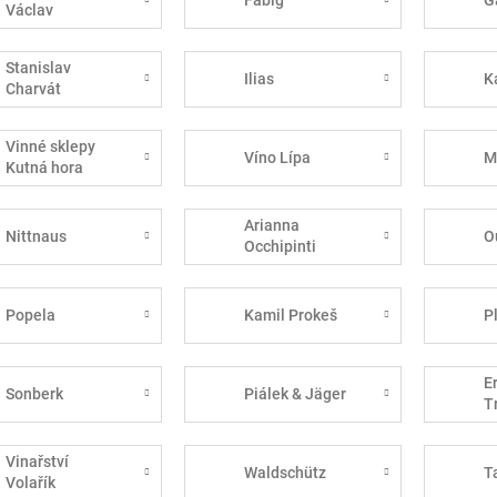
Václav
Stanislav
Ilias
K
Charvát
Vinné sklepy
Víno Lípa
M
Kutná hora
Arianna
Nittnaus
O
Occhipinti
Popela
Kamil Prokeš
P
E
Sonberk
Piálek & Jäger
T
Vinařství
Waldschütz
T
Volařík