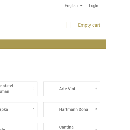
English
PRIVACY POLICY
INFORMATION ABOUT THE SITE
Login
SHOPPING
Empty cart
CART
inařství
Arte Vini
oman
apka
Hartmann Dona
Cantina
ala