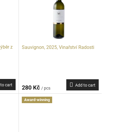
ýběr z
Sauvignon, 2025, Vinařství Radosti
to cart
Add to cart
280 Kč
/ pcs
Award-winning