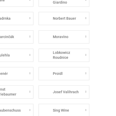
Giardino
adrnka
Norbert Bauer
arcinčák
Moravíno
Lobkowicz
ulehla
Roudnice
lenér
Proidl
rnst
Josef Valihrach
riebaumer
aubenschuss
Sing Wine