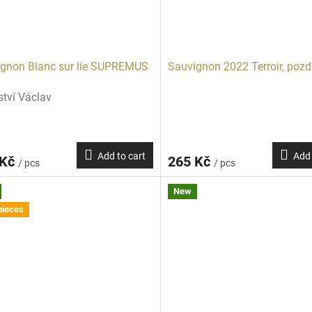
gnon Blanc sur lie SUPREMUS
Sauvignon 2022 Terroir, pozd
ství Václav
Add to cart
Add 
 Kč
265 Kč
/ pcs
/ pcs
New
pieces