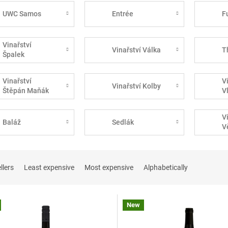
UWC Samos
Entrée
F
Vinařství
Vinařství Válka
T
Špalek
Vinařství
V
Vinařství Kolby
Štěpán Maňák
V
V
Baláž
Sedlák
V
llers
Least expensive
Most expensive
Alphabetically
New