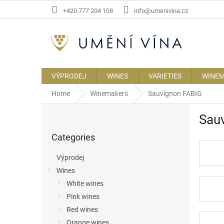
Skip
+420 777 204 108
info@umenivina.cz
to
content
VÝPRODEJ
WINES
VARIETIES
WINE
Home
Winemakers
Sauvignon FABIG
S
Sau
i
Skip
d
Categories
categories
e
b
Výprodej
a
Wines
r
White wines
Pink wines
Red wines
Orange wines