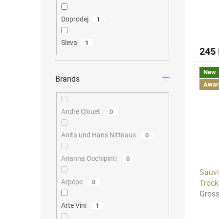
Doprodej
1
Sleva
1
245
New
Brands
Awar
André Clouet
0
Anita und Hans Nittnaus
0
Arianna Occhipinti
0
Sauvi
Arpepe
Trock
0
Gros
Arte Vini
1