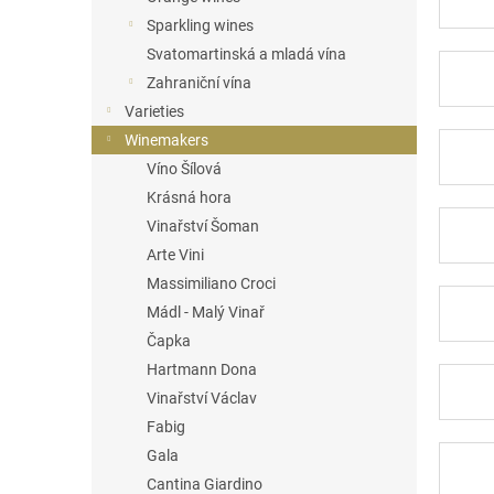
Sparkling wines
Svatomartinská a mladá vína
Zahraniční vína
Varieties
Winemakers
Víno Šílová
Krásná hora
Vinařství Šoman
Arte Vini
Massimiliano Croci
Mádl - Malý Vinař
Čapka
Hartmann Dona
Vinařství Václav
Fabig
Gala
Cantina Giardino