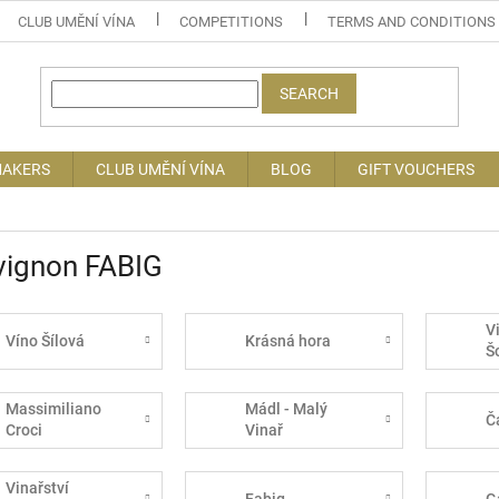
CLUB UMĚNÍ VÍNA
COMPETITIONS
TERMS AND CONDITIONS
SEARCH
MAKERS
CLUB UMĚNÍ VÍNA
BLOG
GIFT VOUCHERS
vignon FABIG
V
Víno Šílová
Krásná hora
Š
Massimiliano
Mádl - Malý
Č
Croci
Vinař
Vinařství
Fabig
G