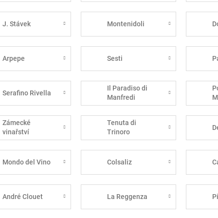
J. Stávek
Montenidoli
D
Arpepe
Sesti
P
Il Paradiso di
P
Serafino Rivella
Manfredi
M
Zámecké
Tenuta di
D
vinařství
Trinoro
Bzenec
Mondo del Vino
Colsaliz
C
André Clouet
La Reggenza
P