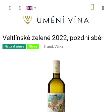
Skip
SHOPP
to
content
CART
Veltlínské zelené 2022, pozdní sběr
Brand:
Válka
Natural wines
Sleva