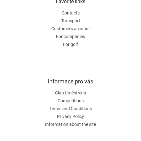
t
Favorite links
e
Contacts
r
Transport
Customer's account
For companies
For golf
Informace pro vás
Club Umění vína
Competitions
Terms and Conditions
Privacy Policy
Information about the site