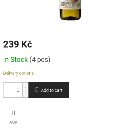
239 Kč
Measure
In Stock
(4 pcs)
price:
Delivery options
Add to cart
ASK