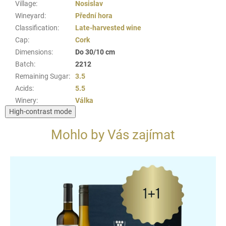
Village
:
Nosislav
Wineyard
:
Přední hora
Classification
:
Late-harvested wine
Cap
:
Cork
Dimensions
:
Do 30/10 cm
Batch
:
2212
Remaining Sugar
:
3.5
Acids
:
5.5
Winery
:
Válka
High-contrast mode
Mohlo by Vás zajímat