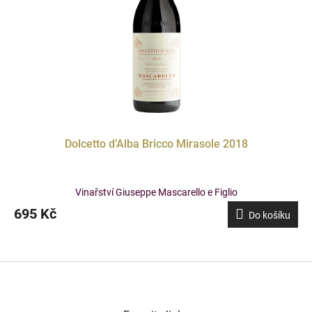
Dolcetto d’Alba Bricco Mirasole 2018
Vinařství Giuseppe Mascarello e Figlio
695 Kč
Do košíku
F
o
o