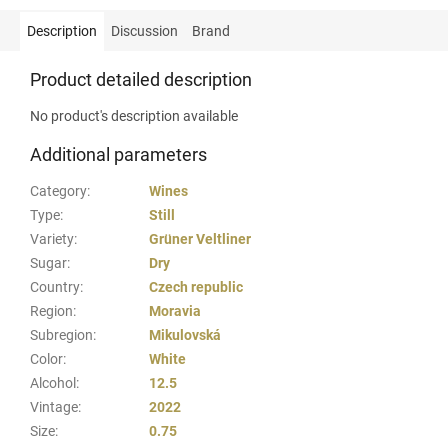
Description
Discussion
Brand
Product detailed description
No product's description available
Additional parameters
Category
:
Wines
Type
:
Still
Variety
:
Grüner Veltliner
Sugar
:
Dry
Country
:
Czech republic
Region
:
Moravia
Subregion
:
Mikulovská
Color
:
White
Alcohol
:
12.5
Vintage
:
2022
Size
:
0.75