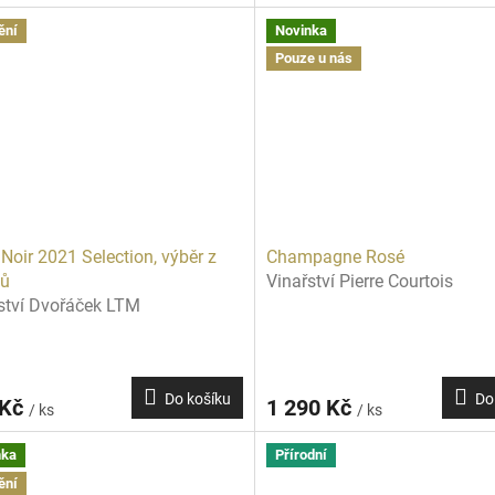
ění
Novinka
Pouze u nás
 Noir 2021 Selection, výběr z
Champagne Rosé
nů
Vinařství Pierre Courtois
ství Dvořáček LTM
Do košíku
Do
 Kč
1 290 Kč
/ ks
/ ks
nka
Přírodní
ění