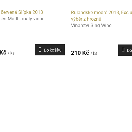
 červená Slípka 2018
Rulandské modré 2018, Exclu
ství Mádl - malý vinař
výběr z hroznů
Vinařství Sing Wine
Do košíku
Do
 Kč
210 Kč
/ ks
/ ks
O
v
l
á
d
a
c
í
p
r
v
k