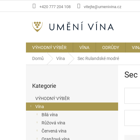
Přejít
+420 777 204 108
vitejte@umenivina.cz
na
obsah
VÝHODNÝ VÝBĚR
VÍNA
ODRŮDY
VIN
Domů
Vína
Sec Rulandské modré
P
Sec
o
Přeskočit
s
Kategorie
kategorie
t
r
VÝHODNÝ VÝBĚR
a
Vína
n
Bílá vína
n
í
Růžová vína
p
Červená vína
a
Ř
Oranžová vína