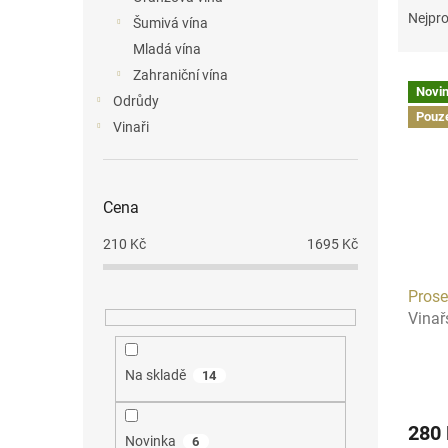
n
a
Nejpro
Šumivá vína
e
z
Mladá vína
l
e
Zahraniční vína
V
n
Novi
ý
í
Odrůdy
Pouze
p
p
Vinaři
i
r
s
o
p
d
Cena
r
u
o
k
210
Kč
1695
Kč
d
t
u
ů
Pros
k
Vinař
t
ů
Na skladě
14
280
Novinka
6