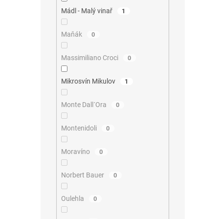
Mádl - Malý vinař
1
Maňák
0
Massimiliano Croci
0
Mikrosvín Mikulov
1
Monte Dall´Ora
0
Montenidoli
0
Moravíno
0
Norbert Bauer
0
Oulehla
0