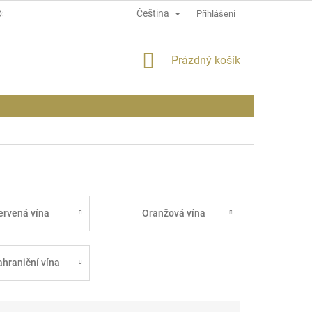
Čeština
OSOBNÍCH ÚDAJÍCH
INFORMACE O WEBU
Přihlášení
NÁKUPNÍ
Prázdný košík
KOŠÍK
ervená vína
Oranžová vína
ahraniční vína