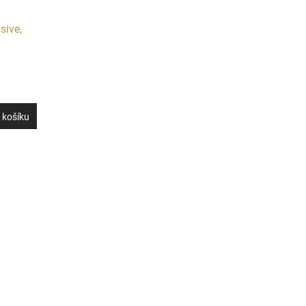
sive,
 košíku