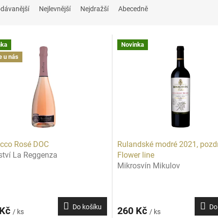
dávanější
Nejlevnější
Nejdražší
Abecedně
nka
Novinka
 u nás
ecco Rosé DOC
Rulandské modré 2021, pozdn
ství La Reggenza
Flower line
Mikrosvín Mikulov
Do košíku
Do
 Kč
260 Kč
/ ks
/ ks