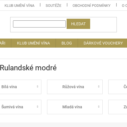
KLUB UMĚNÍ VÍNA
SOUTĚŽE
OBCHODNÍ PODMÍNKY
O 
HLEDAT
AŘI
KLUB UMĚNÍ VÍNA
BLOG
DÁRKOVÉ VOUCHERY
 Rulandské modré
Bílá vína
Růžová vína
Č
Šumivá vína
Mladá vína
Z