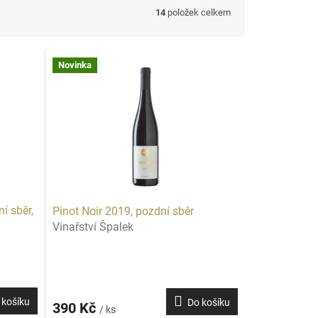
14
položek celkem
Novinka
í sběr,
Pinot Noir 2019, pozdní sběr
Vinařství Špalek
 košíku
Do košíku
390 Kč
/ ks