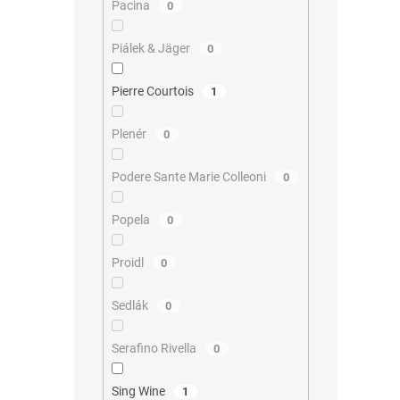
Pacina
0
Piálek & Jäger
0
Pierre Courtois
1
Plenér
0
Podere Sante Marie Colleoni
0
Popela
0
Proidl
0
Sedlák
0
Serafino Rivella
0
Sing Wine
1