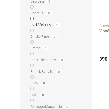
Deci Deci
0
Donatus
0
Dvořáček LTM
1
Cuvé
Vinné
Emidio Pepe
0
Entrée
0
890
Ernst Triebaumer
0
Franck Bonville
0
Fučík
0
Gala
0
Giuseppe Mascarello
0