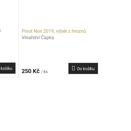
8
Pinot Noir 2019, výběr z hroznů
Vinařství Čapka
 košíku
Do košíku
250 Kč
/ ks