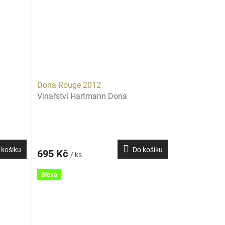
Dona Rouge 2012
Vinařství Hartmann Dona
 košíku
Do košíku
695 Kč
/ ks
Sleva