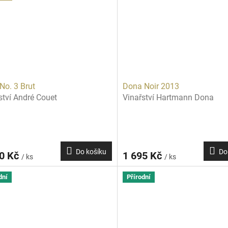
No. 3 Brut
Dona Noir 2013
ství André Couet
Vinařství Hartmann Dona
Do košíku
Do
70 Kč
1 695 Kč
/ ks
/ ks
dní
Přírodní