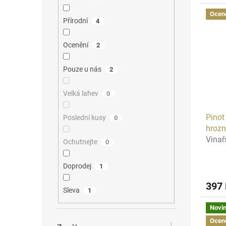
Ocen
Přírodní
4
Ocenění
2
Pouze u nás
2
Velká lahev
0
Pinot
Poslední kusy
0
hroz
Vinař
Ochutnejte
0
Doprodej
1
397
Sleva
1
Novi
Ocen