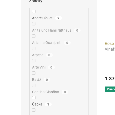
Značky
André Clouet
2
Anita und Hans Nittnaus
0
Arianna Occhipinti
0
Rosé 
Vinař
Arpepe
0
Arte Vini
0
1 3
Baláž
0
Příro
Cantina Giardino
0
Čapka
1