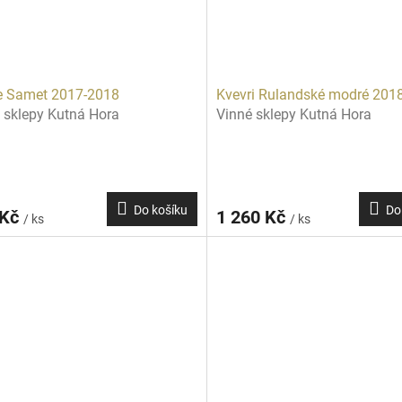
e Samet 2017-2018
Kvevri Rulandské modré 201
 sklepy Kutná Hora
Vinné sklepy Kutná Hora
Do košíku
Do
 Kč
1 260 Kč
/ ks
/ ks