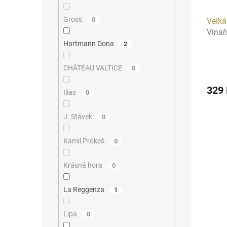
Gross
0
Velká
Vinař
Hartmann Dona
2
CHÂTEAU VALTICE
0
329
Ilias
0
J. Stávek
0
Kamil Prokeš
0
Krásná hora
0
La Reggenza
1
Lípa
0