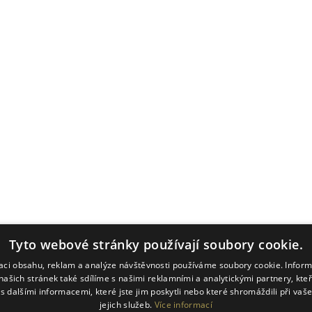
Tyto webové stránky používají soubory cookie.
zaci obsahu, reklam a analýze návštěvnosti používáme soubory cookie. Infor
našich stránek také sdílíme s našimi reklamními a analytickými partnery, kte
s dalšími informacemi, které jste jim poskytli nebo které shromáždili při vaš
jejich služeb.
Více informací