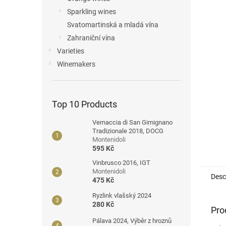
Sparkling wines
Svatomartinská a mladá vína
Zahraniční vína
Varieties
Winemakers
Top 10 Products
Vernaccia di San Gimignano
Tradizionale 2018, DOCG
Montenidoli
595 Kč
Vinbrusco 2016, IGT
Montenidoli
Desc
475 Kč
Ryzlink vlašský 2024
280 Kč
Pro
Pálava 2024, Výběr z hroznů