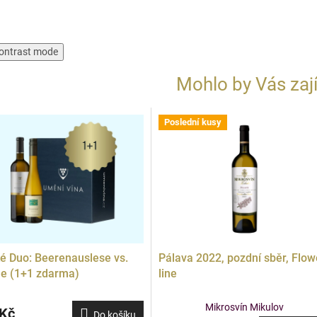
ontrast mode
Mohlo by Vás zaj
Poslední kusy
Doprodej
é Duo: Beerenauslese vs.
Pálava 2022, pozdní sběr, Flow
e (1+1 zdarma)
line
Mikrosvín Mikulov
 Kč
Do košíku