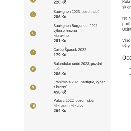
Rula
220 Kč
skle
Sauvignon 2023, pozdní sběr
206 Kč
Na no
podt
Sauvignon Burgunder 2021,
Ucít
výběr z hroznů
Moravíno
Víno
281 Kč
sýry
Cuvée Špaček 2022
179 Kč
Oce
Rulandské šedé 2023, pozdní
sběr
206 Kč
Frankovka 2021 barrique, výběr
z hroznů
450 Kč
Pálava 2022, pozdní sběr
Mikrosvín Mikulov
264 Kč