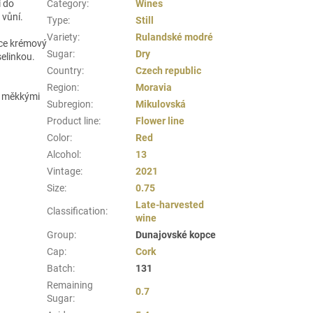
í do
Category
:
Wines
 vůní.
Type
:
Still
Variety
:
Rulandské modré
ehce krémový
Sugar
:
Dry
selinkou.
Country
:
Czech republic
Region
:
Moravia
, měkkými
Subregion
:
Mikulovská
Product line
:
Flower line
Color
:
Red
Alcohol
:
13
Vintage
:
2021
Size
:
0.75
Late-harvested
Classification
:
wine
Group
:
Dunajovské kopce
Cap
:
Cork
Batch
:
131
Remaining
0.7
Sugar
: