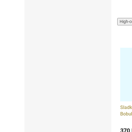
High-c
Sladk
Bobul
370