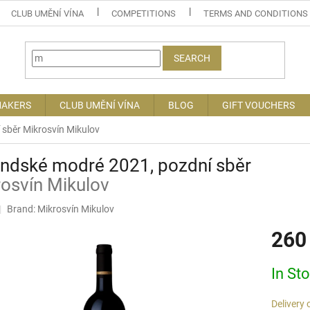
CLUB UMĚNÍ VÍNA
COMPETITIONS
TERMS AND CONDITIONS
SEARCH
MAKERS
CLUB UMĚNÍ VÍNA
BLOG
GIFT VOUCHERS
 sběr
Mikrosvín Mikulov
andské modré 2021, pozdní sběr
osvín Mikulov
Brand:
Mikrosvín Mikulov
260
Measure
In St
price:
Delivery 