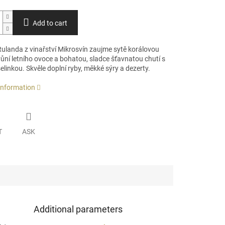
Add to cart
Rulanda
z vinařství
Mikrosvín
zaujme sytě korálovou
ůní letního ovoce a bohatou, sladce šťavnatou chutí s
elinkou. Skvěle doplní ryby, měkké sýry a dezerty.
 information
T
ASK
Additional parameters