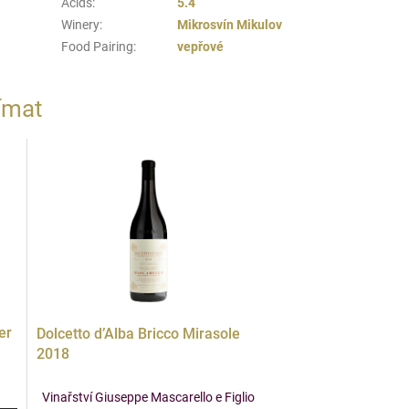
Acids
:
5.4
Winery
:
Mikrosvín Mikulov
Food Pairing
:
vepřové
ímat
er
Dolcetto d’Alba Bricco Mirasole
2018
Vinařství Giuseppe Mascarello e Figlio