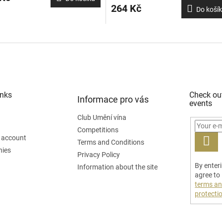
264 Kč
Do koší
inks
Check ou
Informace pro vás
events
Club Umění vína
Competitions
 account
Terms and Conditions
nies
LOG
Privacy Policy
By enter
IN
Information about the site
agree to
terms an
protecti