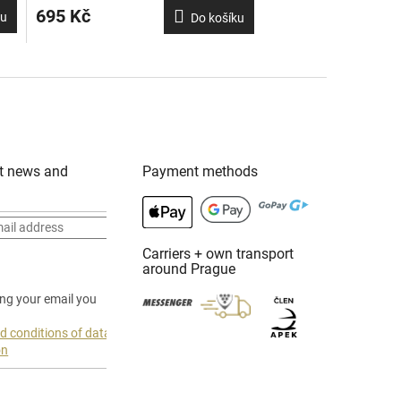
695 Kč
ku
Do košíku
t news and
Payment methods
Carriers + own transport
around Prague
ing your email you
d conditions of data
on