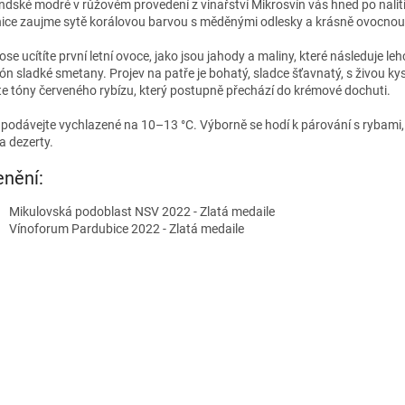
ndské modré v růžovém provedení z vinařství Mikrosvín vás hned po nalit
nice zaujme sytě korálovou barvou s měděnými odlesky a krásně ovocnou
se ucítíte první letní ovoce, jako jsou jahody a maliny, které následuje l
ón sladké smetany. Projev na patře je bohatý, sladce šťavnatý, s živou ky
íte tóny červeného rybízu, který postupně přechází do krémové dochuti.
 podávejte vychlazené na 10–13 °C. Výborně se hodí k párování s rybami
 a dezerty.
nění:
Mikulovská podoblast NSV 2022 - Zlatá medaile
Vínoforum Pardubice 2022 - Zlatá medaile