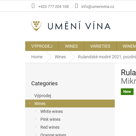
Skip
+420 777 204 108
info@umenivina.cz
to
content
VÝPRODEJ
WINES
VARIETIES
WINE
Home
Wines
Rulandské modré 2021, pozdní
S
Rul
i
Skip
d
Mikr
Categories
categories
e
b
New
Výprodej
a
Wines
r
White wines
Pink wines
Red wines
Orange wines