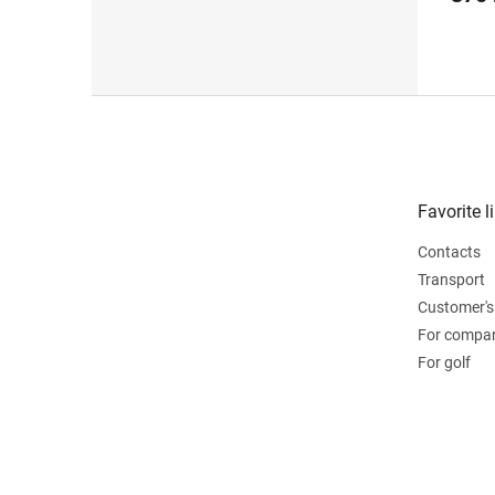
F
o
o
t
e
Favorite l
r
Contacts
Transport
Customer's
For compa
For golf