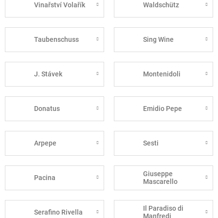
Vinařství Volařík
Waldschütz
Taubenschuss
Sing Wine
J. Stávek
Montenidoli
Donatus
Emidio Pepe
Arpepe
Sesti
Giuseppe
Pacina
Mascarello
Il Paradiso di
Serafino Rivella
Manfredi