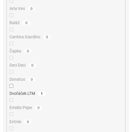
Arte Vini
0
Baláž
0
Cantina Giardino
0
Čapka
0
Deci Deci
0
Donatus
0
Dvořáček LTM
1
Emidio Pepe
0
Entrée
0