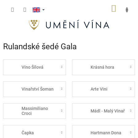
Skip
SHOPP
to
content
CART
Rulandské šedé Gala
Víno Šílová
Krásná hora
Vinařství Šoman
Arte Vini
Massimiliano
Mádl - Malý Vinař
Croci
Čapka
Hartmann Dona