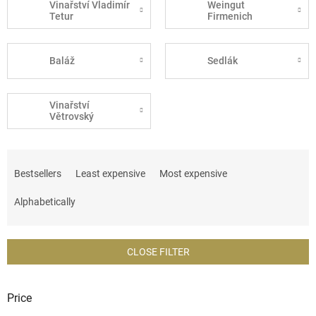
Vinařství Vladimír
Weingut
Tetur
Firmenich
Baláž
Sedlák
Vinařství
Větrovský
P
r
Bestsellers
Least expensive
Most expensive
o
d
Alphabetically
u
c
t
CLOSE FILTER
s
o
r
Price
t