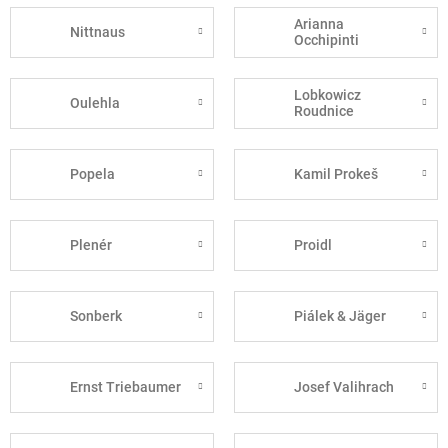
Arianna
Nittnaus
Occhipinti
Lobkowicz
Oulehla
Roudnice
Popela
Kamil Prokeš
Plenér
Proidl
Sonberk
Piálek & Jäger
Ernst Triebaumer
Josef Valihrach