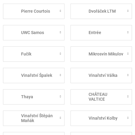
Pierre Courtois
Dvořáček LTM
UWC Samos
Entrée
Fučík
Mikrosvín Mikulov
Vinařství Špalek
Vinařství Válka
CHÂTEAU
Thaya
VALTICE
Vinařství Štěpán
Vinařství Kolby
Maňák