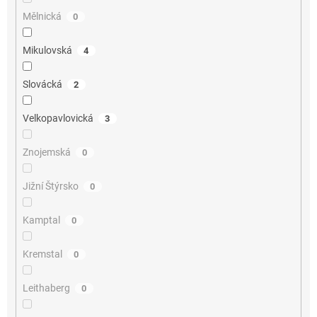
Mělnická
0
Mikulovská
4
Slovácká
2
Velkopavlovická
3
Znojemská
0
Jižní Štýrsko
0
Kamptal
0
Kremstal
0
Leithaberg
0