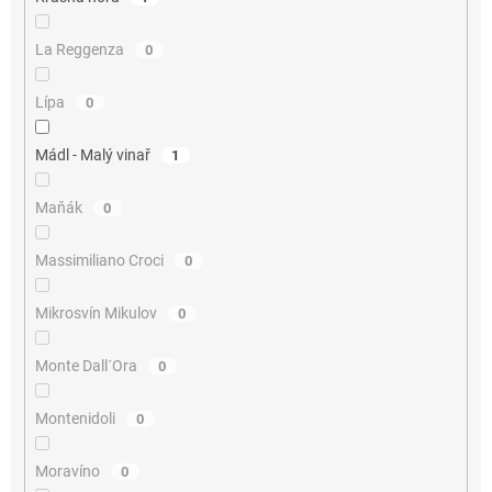
La Reggenza
0
Lípa
0
Mádl - Malý vinař
1
Maňák
0
Massimiliano Croci
0
Mikrosvín Mikulov
0
Monte Dall´Ora
0
Montenidoli
0
Moravíno
0