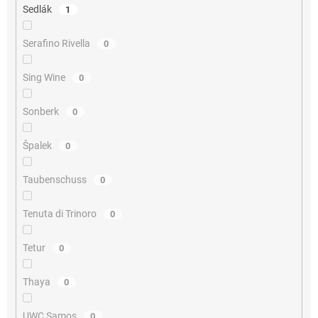
Sedlák
1
Serafino Rivella
0
Sing Wine
0
Sonberk
0
Špalek
0
Taubenschuss
0
Tenuta di Trinoro
0
Tetur
0
Thaya
0
UWC Samos
0