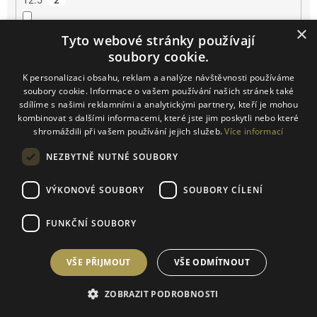
12.5
2
×
13
4
Tyto webové stránky používají
soubory cookie.
13.5
4
K personalizaci obsahu, reklam a analýze návštěvnosti používáme
soubory cookie. Informace o vašem používání našich stránek také
14
0
sdílíme s našimi reklamními a analytickými partnery, kteří je mohou
kombinovat s dalšími informacemi, které jste jim poskytli nebo které
shromáždili při vašem používání jejich služeb.
Více informací
14.2
0
NEZBYTNĚ NUTNÉ SOUBORY
14.5
0
VÝKONOVÉ SOUBORY
SOUBORY CÍLENÍ
15
0
FUNKČNÍ SOUBORY
16
0
VŠE PŘIJMOUT
VŠE ODMÍTNOUT
16.5
0
ZOBRAZIT PODROBNOSTI
17
0