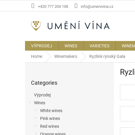
Skip
+420 777 204 108
info@umenivina.cz
to
content
VÝPRODEJ
WINES
VARIETIES
WINE
Home
Winemakers
Ryzlink rýnský Gala
S
Ryzl
i
Skip
d
Categories
categories
e
b
Výprodej
a
Wines
r
White wines
Pink wines
Red wines
Orange wines