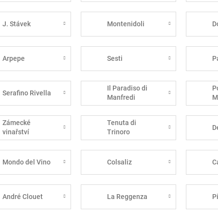
J. Stávek
Montenidoli
D
Arpepe
Sesti
P
Il Paradiso di
P
Serafino Rivella
Manfredi
M
Zámecké
Tenuta di
D
vinařství
Trinoro
Bzenec
Mondo del Vino
Colsaliz
C
André Clouet
La Reggenza
P