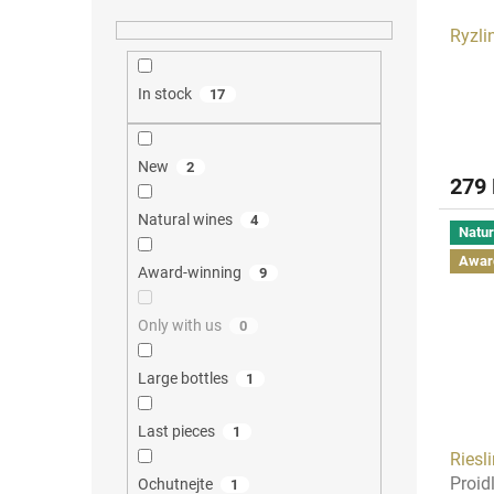
Ryzli
In stock
17
New
2
279
Natural wines
4
Natur
Awar
Award-winning
9
Only with us
0
Large bottles
1
Last pieces
1
Riesl
Proid
Ochutnejte
1