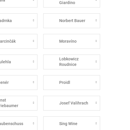
Giardino
adrnka
Norbert Bauer
arcinčák
Moravíno
Lobkowicz
ulehla
Roudnice
lenér
Proidl
rnst
Josef Valihrach
riebaumer
aubenschuss
Sing Wine