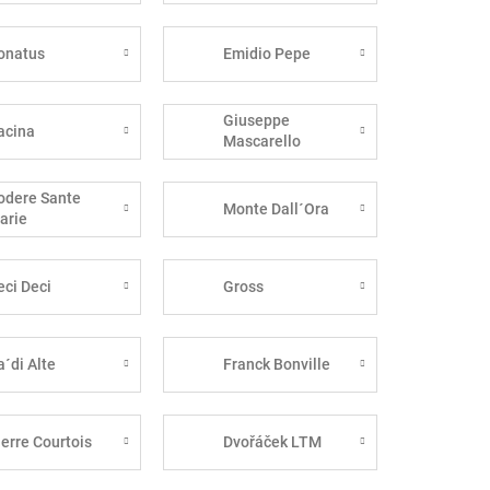
onatus
Emidio Pepe
Giuseppe
acina
Mascarello
odere Sante
Monte Dall´Ora
arie
eci Deci
Gross
a´di Alte
Franck Bonville
ierre Courtois
Dvořáček LTM