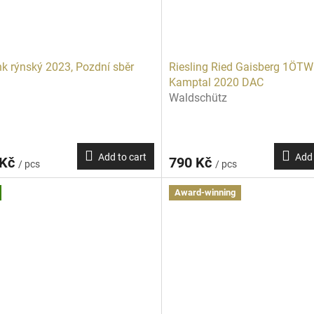
nk rýnský 2023, Pozdní sběr
Riesling Ried Gaisberg 1ÖTW
Kamptal 2020 DAC
Waldschütz
Add to cart
Add 
 Kč
790 Kč
/ pcs
/ pcs
Award-winning