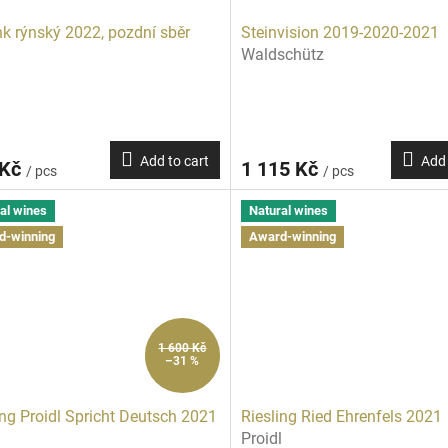
nk rýnský 2022, pozdní sběr
Steinvision 2019-2020-2021
Waldschütz
Add to cart
Add 
 Kč
1 115 Kč
/ pcs
/ pcs
al wines
Natural wines
d-winning
Award-winning
1 600 Kč
–31 %
ing Proidl Spricht Deutsch 2021
Riesling Ried Ehrenfels 2021
l
Proidl