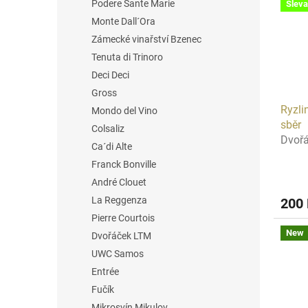
Podere Sante Marie
Sleva
t
s
o
o
Monte Dall´Ora
f
r
Zámecké vinařství Bzenec
p
t
Tenuta di Trinoro
r
i
Deci Deci
o
n
Gross
d
g
Ryzli
u
Mondo del Vino
sběr
c
Colsaliz
Dvoř
t
Ca´di Alte
s
Franck Bonville
André Clouet
La Reggenza
200
Pierre Courtois
New
Dvořáček LTM
UWC Samos
Entrée
Fučík
Mikrosvín Mikulov