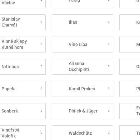
Václav
Stanislav
Ilias
K
Charvát
Vinné sklepy
Víno Lípa
M
Kutná hora
Arianna
Nittnaus
O
Occhipinti
Popela
Kamil Prokeš
P
E
Sonberk
Piálek & Jäger
T
Vinařství
Waldschütz
T
Volařík