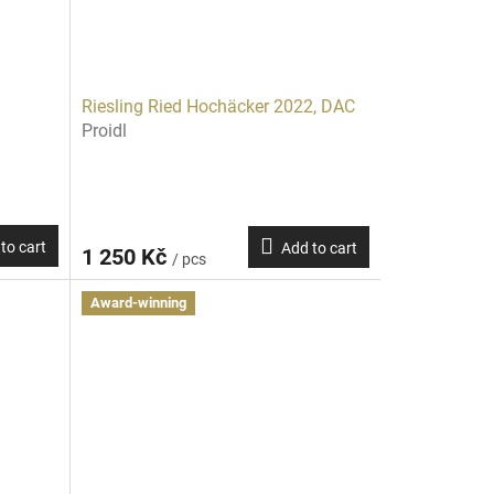
Riesling Ried Hochäcker 2022, DAC
Proidl
to cart
Add to cart
1 250 Kč
/ pcs
Award-winning