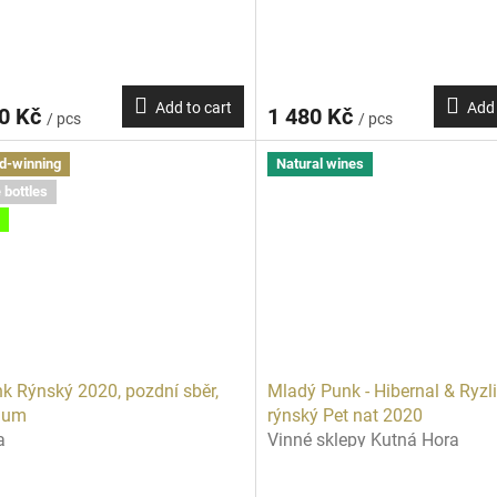
Add to cart
Add 
90 Kč
1 480 Kč
/ pcs
/ pcs
d-winning
Natural wines
 bottles
nk Rýnský 2020, pozdní sběr,
Mladý Punk - Hibernal & Ryzl
num
rýnský Pet nat 2020
a
Vinné sklepy Kutná Hora