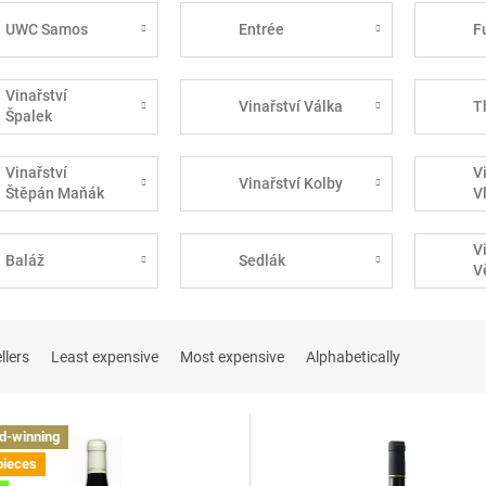
UWC Samos
Entrée
F
Vinařství
Vinařství Válka
T
Špalek
Vinařství
V
Vinařství Kolby
Štěpán Maňák
V
V
Baláž
Sedlák
V
llers
Least expensive
Most expensive
Alphabetically
d-winning
pieces