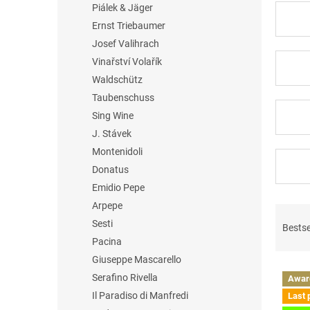
Piálek & Jäger
Ernst Triebaumer
Josef Valihrach
Vinařství Volařík
Waldschütz
Taubenschuss
Sing Wine
J. Stávek
Montenidoli
Donatus
Emidio Pepe
Arpepe
P
r
Sesti
Bestse
o
Pacina
d
Giuseppe Mascarello
L
u
Serafino Rivella
Awar
i
c
Il Paradiso di Manfredi
Last 
s
t