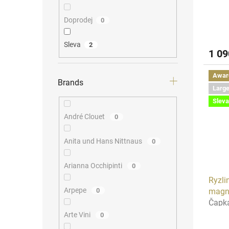
Doprodej
0
Sleva
2
1 0
Awar
Brands
Large
Sleva
André Clouet
0
Anita und Hans Nittnaus
0
Arianna Occhipinti
0
Ryzli
Arpepe
mag
0
Čapk
Arte Vini
0