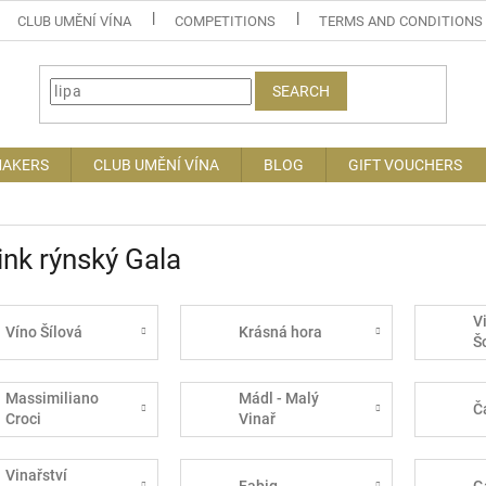
CLUB UMĚNÍ VÍNA
COMPETITIONS
TERMS AND CONDITIONS
SEARCH
MAKERS
CLUB UMĚNÍ VÍNA
BLOG
GIFT VOUCHERS
ink rýnský Gala
V
Víno Šílová
Krásná hora
Š
Massimiliano
Mádl - Malý
Č
Croci
Vinař
Vinařství
Fabig
G