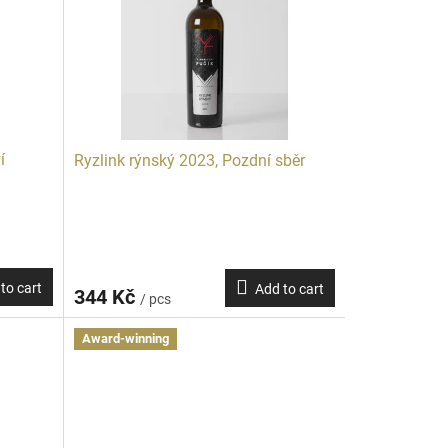
í
Ryzlink rýnský 2023, Pozdní sběr
to cart
Add to cart
344 Kč
/ pcs
Award-winning