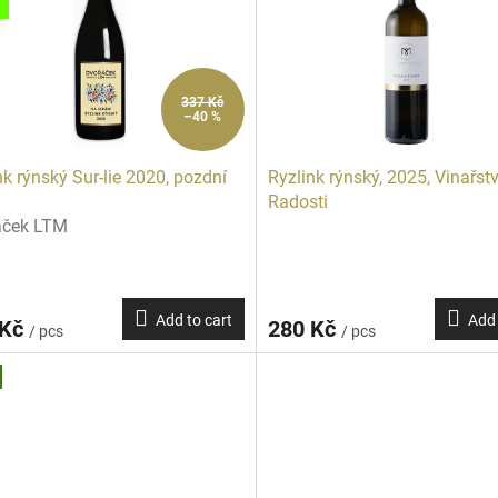
337 Kč
–40 %
nk rýnský Sur-lie 2020, pozdní
Ryzlink rýnský, 2025, Vinařstv
Radosti
áček LTM
Add to cart
Add 
 Kč
280 Kč
/ pcs
/ pcs