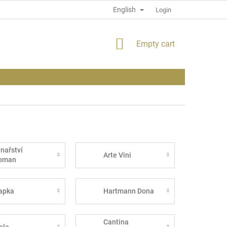
English
PRIVACY POLICY
INFORMATION ABOUT THE SITE
Login
SHOPPING
Empty cart
CART
inařství
Arte Vini
oman
apka
Hartmann Dona
Cantina
ala