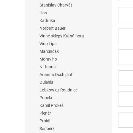
Stanislav Charvát
Ilias
Kadrnka
Norbert Bauer
Vinné sklepy Kutná hora
Víno Lípa
Marcinčák
Moravíno
Nittnaus
Arianna Occhipinti
Oulehla
Lobkowicz Roudnice
Popela
Kamil Prokeš
Plenér
Proidl
Sonberk