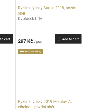
Ryzlink rýnský Sur-lie 2018, pozdní
sběr
Dvořáček LTM
to cart
Add to cart
297 Kč
/ pcs
Award-winning
Ryzlink rýnský 2019 Mikulov Za
cihelnou, pozdní sběr