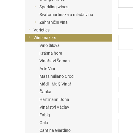
Sparkling wines
Svatomartinská a mladá vína
Zahraniční vína
Varieties
Winemakers
Víno Šílová
Krásná hora
Vinařství Šoman
Arte Vini
Massimiliano Croci
Mádl - Malý Vinař
Čapka
Hartmann Dona
Vinařství Václav
Fabig
Gala
Cantina Giardino