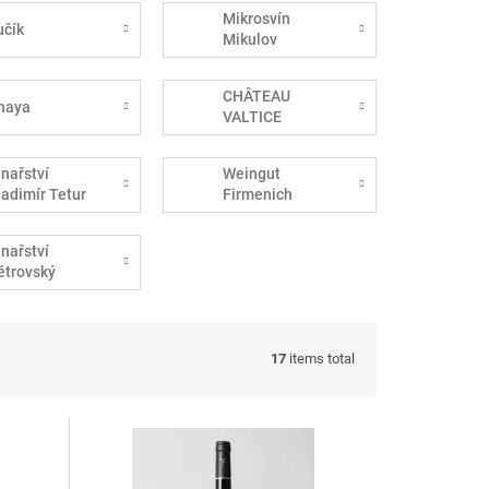
Mikrosvín
učík
Mikulov
CHÂTEAU
haya
VALTICE
inařství
Weingut
ladimír Tetur
Firmenich
inařství
ětrovský
17
items total