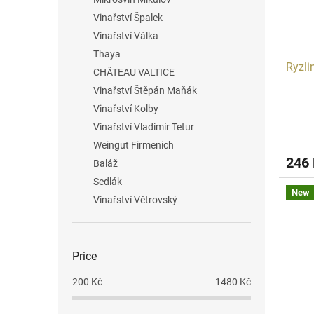
Vinařství Špalek
Vinařství Válka
Thaya
Ryzli
CHÂTEAU VALTICE
Vinařství Štěpán Maňák
Vinařství Kolby
Vinařství Vladimír Tetur
Weingut Firmenich
246
Baláž
Sedlák
New
Vinařství Větrovský
Price
200
Kč
1480
Kč