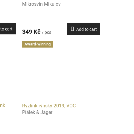
Mikrosvín Mikulov
to cart
Add to cart
349 Kč
/ pcs
Award-winning
ink
Ryzlink rýnský 2019, VOC
Piálek & Jäger