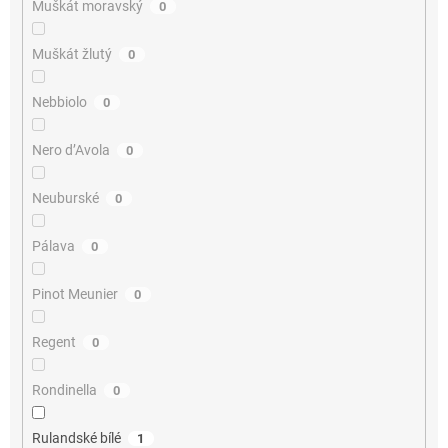
Muškát moravský
0
Muškát žlutý
0
Nebbiolo
0
Nero d’Avola
0
Neuburské
0
Pálava
0
Pinot Meunier
0
Regent
0
Rondinella
0
Rulandské bílé
1