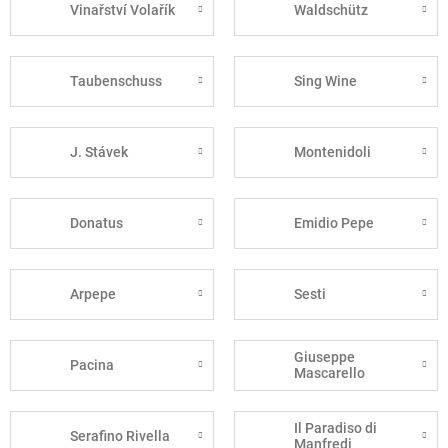
Vinařství Volařík
Waldschütz
Taubenschuss
Sing Wine
J. Stávek
Montenidoli
Donatus
Emidio Pepe
Arpepe
Sesti
Giuseppe
Pacina
Mascarello
Il Paradiso di
Serafino Rivella
Manfredi