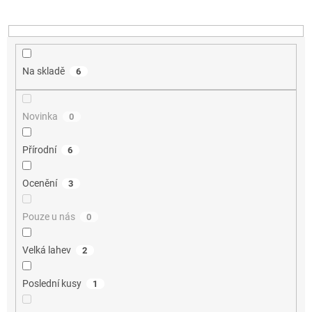
k
t
ů
Na skladě
6
Novinka
0
Přírodní
6
Ocenění
3
Pouze u nás
0
Velká lahev
2
Poslední kusy
1