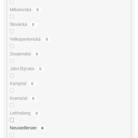
Mikulovská
0
Slovácká
0
Velkopavlovická
0
Znojemská
0
Jižní Štýrsko
0
Kamptal
0
Kremstal
0
Leithaberg
0
Neusiedlersee
6