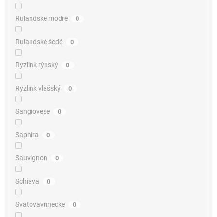
Rulandské modré
0
Rulandské šedé
0
Ryzlink rýnský
0
Ryzlink vlašský
0
Sangiovese
0
Saphira
0
Sauvignon
0
Schiava
0
Svatovavřinecké
0