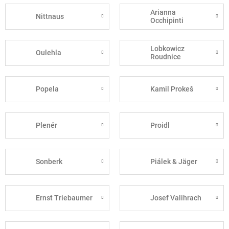
Arianna
Nittnaus
Occhipinti
Lobkowicz
Oulehla
Roudnice
Popela
Kamil Prokeš
Plenér
Proidl
Sonberk
Piálek & Jäger
Ernst Triebaumer
Josef Valihrach