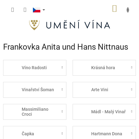
Přejít
NÁKUP
na
obsah
KOŠÍK
Frankovka Anita und Hans Nittnaus
Víno Radosti
Krásná hora
Vinařství Šoman
Arte Vini
Massimiliano
Mádl - Malý Vinař
Croci
Čapka
Hartmann Dona