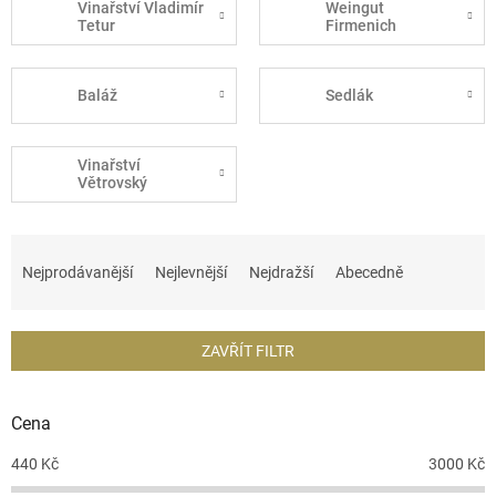
Vinařství Vladimír
Weingut
Tetur
Firmenich
Baláž
Sedlák
Vinařství
Větrovský
Ř
a
Nejprodávanější
Nejlevnější
Nejdražší
Abecedně
z
e
n
ZAVŘÍT FILTR
í
p
r
Cena
o
d
440
Kč
3000
Kč
u