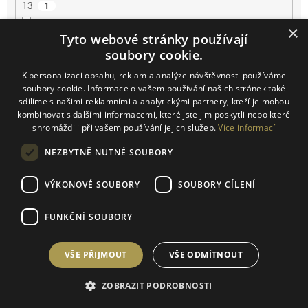
13
1
×
Tyto webové stránky používají
13.5
1
soubory cookie.
14
2
K personalizaci obsahu, reklam a analýze návštěvnosti používáme
soubory cookie. Informace o vašem používání našich stránek také
sdílíme s našimi reklamními a analytickými partnery, kteří je mohou
14.2
0
kombinovat s dalšími informacemi, které jste jim poskytli nebo které
shromáždili při vašem používání jejich služeb.
Více informací
14.5
0
NEZBYTNĚ NUTNÉ SOUBORY
15
0
VÝKONOVÉ SOUBORY
SOUBORY CÍLENÍ
16
0
FUNKČNÍ SOUBORY
16.5
0
VŠE PŘIJMOUT
VŠE ODMÍTNOUT
17
0
ZOBRAZIT PODROBNOSTI