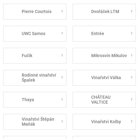
Pierre Courtois
Dvořáček LTM
UWC Samos
Entrée
Fučík
Mikrosvín Mikulov
Rodinné vinařství
Vinařství Válka
Špalek
CHÂTEAU
Thaya
VALTICE
Vinařství Štěpán
Vinařství Kolby
Maňák