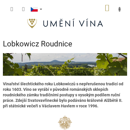
Přejít
NÁKUP
na
obsah
KOŠÍK
Lobkowicz Roudnice
Vinařství šlechtického roku Lobkowiczů s nepřerušenou tradicí od
roku 1603. Víno se vyrábí v původně románských sklepích
roudnického zámku tradičními postupy s vysokým podílem ruční
práce. Zdejší Svatovavřinecké bylo podáváno královně Alžbětě II.
při státnické večeři s Václavem Havlem v roce 1996.