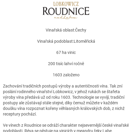
Vinařská oblast:
Čechy
Vinařská podoblast:
Litoměřická
67
ha vinic
200
tisíc lahví ročně
1603
založeno
Zachování tradičních postupů výroby a autentičnosti vína. Tak zní
poslání rodinného vinařství Lobkowicz, v jehož rukách se štafeta
výroby vína předává už od roku 1603. Technologie se vyvíjí, tradiční
postupy ale zůstávají stále stejné, díky čemuž můžete v každém
doušku vína rozpoznat kořeny věhlasných královských dob, z nichž
receptury pochází.
Ve vínech z Roudnice se odráží charakter nejsevernější české vinařské
podoblasti. Réva se pěstuje na vinicích v meandru řeky Labe.