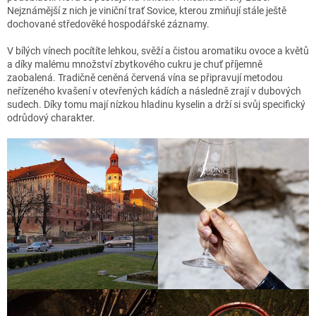
Nejznámější z nich je viniční trať Sovice, kterou zmiňují stále ještě
dochované středověké hospodářské záznamy.
V bílých vínech pocítíte lehkou, svěží a čistou aromatiku ovoce a květů
a díky malému množství zbytkového cukru je chuť příjemně
zaobalená. Tradičně ceněná červená vína se připravují metodou
neřízeného kvašení v otevřených kádích a následně zrají v dubových
sudech. Díky tomu mají nízkou hladinu kyselin a drží si svůj specifický
odrůdový charakter.