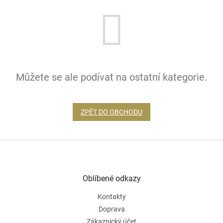
Můžete se ale podívat na ostatní kategorie.
ZPĚT DO OBCHODU
Z
á
p
a
Oblíbené odkazy
t
Kontakty
í
Doprava
Zákaznický účet