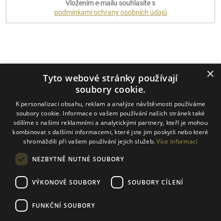
Vložením e-mailu souhlasíte s
SE
podmínkami ochrany osobních údajů
Platební metody
×
Tyto webové stránky používají
soubory cookie.
K personalizaci obsahu, reklam a analýze návštěvnosti používáme
Dopravci
soubory cookie. Informace o vašem používání našich stránek také
sdílíme s našimi reklamními a analytickými partnery, kteří je mohou
kombinovat s dalšími informacemi, které jste jim poskytli nebo které
shromáždili při vašem používání jejich služeb.
Více informací
NEZBYTNĚ NUTNÉ SOUBORY
VÝKONOVÉ SOUBORY
SOUBORY CÍLENÍ
FUNKČNÍ SOUBORY
Vytvořil Shoptet