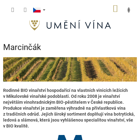
Přejít
NÁKUP
na
obsah
KOŠÍK
Marcinčák
Rodinné BIO vinařství hospodařící na vlastních vinicích ležících
v Mikulovské vinařské podoblasti. Od roku 2008 je vinařství
největším vinohradnickým BIO-pěstitelem v České republice.
Produkce vinařství je zaměřena výhradně na přívlastková vína
z tradičních odrůd. Jejich široký sortiment doplňují vína botrytická,
ledová a slámová, která jsou vyhlášenou specialitou vinařství, vše
v BIO kvalitě.