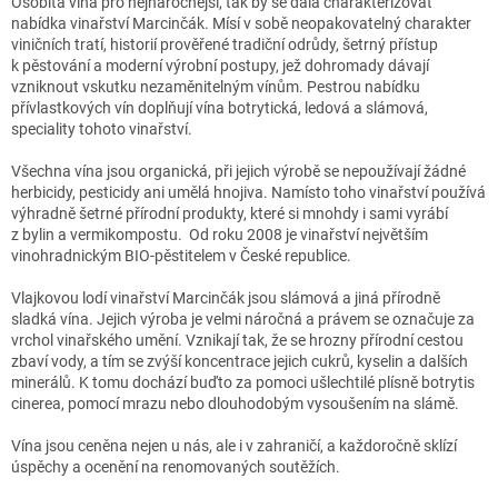
Osobitá vína pro nejnáročnější, tak by se dala charakterizovat
nabídka vinařství Marcinčák. Mísí v sobě neopakovatelný charakter
viničních tratí, historií prověřené tradiční odrůdy, šetrný přístup
k pěstování a moderní výrobní postupy, jež dohromady dávají
vzniknout vskutku nezaměnitelným vínům. Pestrou nabídku
přívlastkových vín doplňují vína botrytická, ledová a slámová,
speciality tohoto vinařství.
Všechna vína jsou organická, při jejich výrobě se nepoužívají žádné
herbicidy, pesticidy ani umělá hnojiva. Namísto toho vinařství používá
výhradně šetrné přírodní produkty, které si mnohdy i sami vyrábí
z bylin a vermikompostu. Od roku 2008 je vinařství největším
vinohradnickým BIO-pěstitelem v České republice.
Vlajkovou lodí vinařství Marcinčák jsou slámová a jiná přírodně
sladká vína. Jejich výroba je velmi náročná a právem se označuje za
vrchol vinařského umění. Vznikají tak, že se hrozny přírodní cestou
zbaví vody, a tím se zvýší koncentrace jejich cukrů, kyselin a dalších
minerálů. K tomu dochází buďto za pomoci ušlechtilé plísně botrytis
cinerea, pomocí mrazu nebo dlouhodobým vysoušením na slámě.
Vína jsou ceněna nejen u nás, ale i v zahraničí, a každoročně sklízí
úspěchy a ocenění na renomovaných soutěžích.