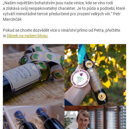
„Našim největším bohatstvím jsou naše vinice, kde se víno rodí
a získává svůj neopakovatelný charakter. Je to půda a podnebí, které
vytváří mimořádné terroir předurčené pro zrození velkých vín.“
Petr
Marcinčák
Pokud se chcete dozvědět více o vinařství přímo od Petra, přečtěte
si
článek na našem blogu
.