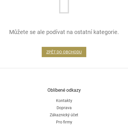
Můžete se ale podívat na ostatní kategorie.
ZPĚT DO OBCHODU
Z
á
p
a
Oblíbené odkazy
t
Kontakty
í
Doprava
Zákaznický účet
Pro firmy