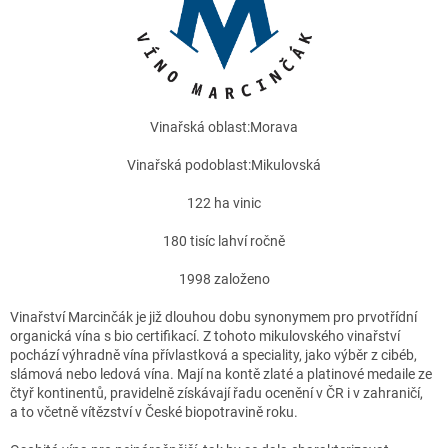
Vinařská oblast:
Morava
Vinařská podoblast:
Mikulovská
122
ha vinic
180
tisíc lahví ročně
1998
založeno
Vinařství Marcinčák je již dlouhou dobu synonymem pro prvotřídní
organická vína s bio certifikací. Z tohoto mikulovského vinařství
pochází výhradně vína přívlastková a speciality, jako výběr z cibéb,
slámová nebo ledová vína. Mají na kontě zlaté a platinové medaile ze
čtyř kontinentů, pravidelně získávají řadu ocenění v ČR i v zahraničí,
a to včetně vítězství v České biopotravině roku.