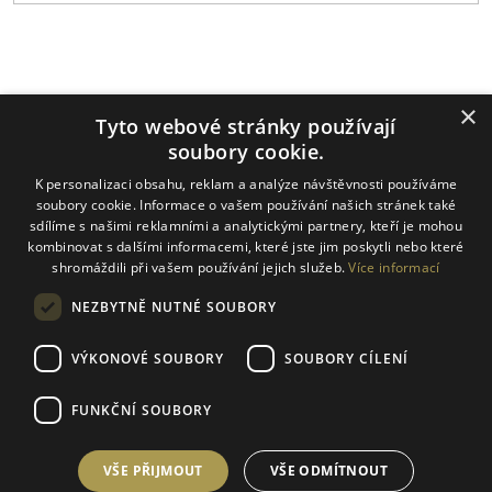
Platební metody
×
Tyto webové stránky používají
soubory cookie.
K personalizaci obsahu, reklam a analýze návštěvnosti používáme
Dopravci
soubory cookie. Informace o vašem používání našich stránek také
sdílíme s našimi reklamními a analytickými partnery, kteří je mohou
kombinovat s dalšími informacemi, které jste jim poskytli nebo které
shromáždili při vašem používání jejich služeb.
Více informací
NEZBYTNĚ NUTNÉ SOUBORY
VÝKONOVÉ SOUBORY
SOUBORY CÍLENÍ
FUNKČNÍ SOUBORY
Vytvořil Shoptet
VŠE PŘIJMOUT
VŠE ODMÍTNOUT
Copyright 2026
Umění vína
. Všechna práva vyhrazena.
Upravit