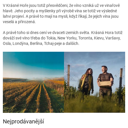
V Krásné Hoře jsou totiž přesvědčeni, že víno vzniká už ve vinařově
hlavě. Jeho pocity a myšlenky při výrobě vína se totiž ve výsledné
lahvi projeví. A právě to mají na mysli, když říkají, že jejich vína jsou
veselá a přirozená.
A právě toho si dnes cení ve dvaceti zemích světa. Krásná Hora totiž
dováží své víno třeba do Tokia, New Yorku, Toronta, Kievu, Varšavy,
Osla, Londýna, Berlína, Tchaj-peje a dalších.
Nejprodávanější