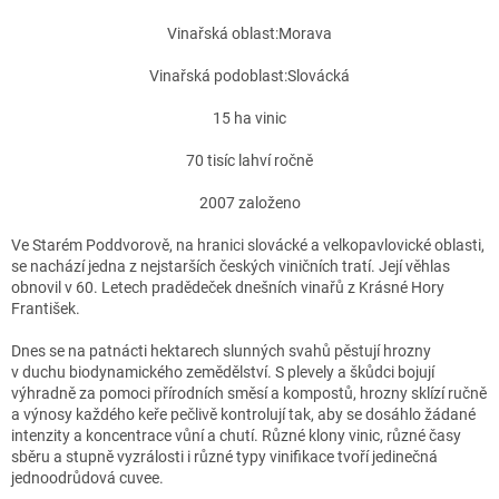
Vinařská oblast:
Morava
Vinařská podoblast:
Slovácká
15
ha vinic
70
tisíc lahví ročně
2007
založeno
Ve Starém Poddvorově, na hranici slovácké a velkopavlovické oblasti,
se nachází jedna z nejstarších českých viničních tratí. Její věhlas
obnovil v 60. Letech pradědeček dnešních vinařů z Krásné Hory
František.
Dnes se na patnácti hektarech slunných svahů pěstují hrozny
v duchu biodynamického zemědělství. S plevely a škůdci bojují
výhradně za pomoci přírodních směsí a kompostů, hrozny sklízí ručně
a výnosy každého keře pečlivě kontrolují tak, aby se dosáhlo žádané
intenzity a koncentrace vůní a chutí. Různé klony vinic, různé časy
sběru a stupně vyzrálosti i různé typy vinifikace tvoří jedinečná
jednoodrůdová cuvee.