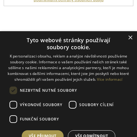
Platební metody
×
Tyto webové stránky používají
soubory cookie.
K personalizaci obsahu, reklam a analýze návštěvnosti používáme
Dopravci
soubory cookie. Informace o vašem používání našich stránek také
sdílíme s našimi reklamními a analytickými partnery, kteří je mohou
kombinovat s dalšími informacemi, které jste jim poskytli nebo které
shromáždili při vašem používání jejich služeb.
Více informací
NEZBYTNĚ NUTNÉ SOUBORY
VÝKONOVÉ SOUBORY
SOUBORY CÍLENÍ
FUNKČNÍ SOUBORY
Vytvořil Shoptet
VŠE PŘIJMOUT
VŠE ODMÍTNOUT