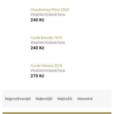
Chardonnay/Pinot 2020
Vinařství Krásná hora
240 Kč
Cuvée Bernety 1819
Vinařství Krásná hora
240 Kč
Cuvée Viktoria 2018
Vinařství Krásná hora
270 Kč
Ř
a
Nejprodávanější
Nejlevnější
Nejdražší
Abecedně
z
e