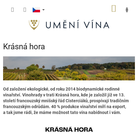
Přejít
NÁKUP
na
obsah
KOŠÍK
Krásná hora
Od založení ekologické, od roku 2014 biodynamické rodinné
vinařství. Vinohrady v trati Krásná hora, kde je založil již ve 13.
století francouzský mnišský řád Cisterciáků, prospívají tradičním
francouzským odrůdám. 40 % produkce vinařství míří na export,
a tak jsme rádi, že máme možnost tato vína nabídnout i vám.