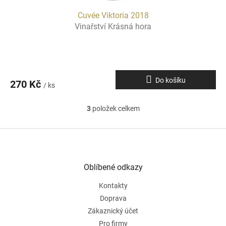
Cuvée Viktoria 2018
Vinařství Krásná hora
Do košíku
270 Kč
/ ks
3
položek celkem
O
v
l
Z
á
á
d
p
a
a
Oblíbené odkazy
c
t
í
Kontakty
í
p
r
Doprava
v
Zákaznický účet
k
Pro firmy