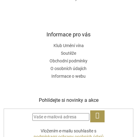
y
v
ý
p
i
s
Informace pro vás
u
Klub Umění vína
Soutěže
Obchodní podmínky
O osobních údajích
Informace o webu
Pohlídejte si novinky a akce
PŘIHLÁSIT
Vložením e-mailu souhlasíte s
SE
podmínkami ochrany osobních údajů